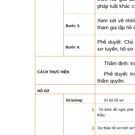
pháp luật khác c
Xem xét về nhữn
Bước 3:
tham gia lập hồ 
Phê duyệt: Chủ
Bước 4:
sơ tuyển, hồ sơ
Thẩm định: tr
CÁCH THỰC HIỆN
Phê duyệt: tr
thẩm quyền
.
HỒ SƠ
Số lượng:
01 bộ hồ sơ
.
1. Tờ trình đề nghị phê 
thầu;
2. Dự thảo hồ sơ mời sơ t