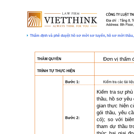
Thẩm định và phê duyệt hồ sơ mời sơ tuyển, hồ sơ mời thầu, 
Đơn vị thẩm 
THẨM QUYỀN
TRÌNH TỰ THỰC HIỆN
Bước 1:
Kiểm tra các tài li
Kiểm tra sự phù
thầu, hồ sơ yêu 
gian thực hiện c
gói thầu, yêu c
Bước 2:
có); so với biê
tham dự thầu tr
thức hai giai đ