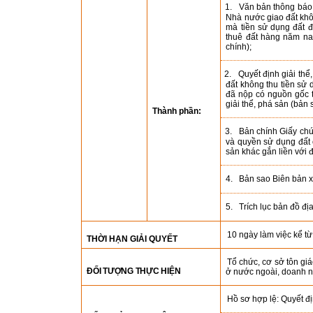
1.
Văn bản thông báo 
Nhà nước giao đất khô
mà tiền sử dụng đất đ
thuê đất hàng năm na
chính);
2.
Quyết định giải thể
đất không thu tiền sử 
đã nộp có nguồn gốc t
giải thể, phá sản (bản 
Thành phần:
3.
Bản chính Giấy ch
và quyền sử dụng đất 
sản khác gắn liền với 
4.
Bản sao Biên bản x
5.
Trích lục bản đồ đị
10 ngày làm việc kể từ
THỜI HẠN GIẢI QUYẾT
Tổ chức, cơ sở tôn gi
ĐỐI TƯỢNG THỰC HIỆN
ở nước ngoài, doanh n
Hồ sơ hợp lệ: Quyết đị