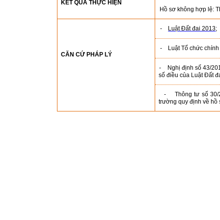
KẾT QUẢ THỰC HIỆN
Hồ sơ không hợp lệ: T
-
Luật Đất đai 2013
;
-
Luật Tổ chức chín
CĂN CỨ PHÁP LÝ
-
Nghị định số 43/20
số điều của Luật Đất đa
-
Thông tư số 30
trường quy định về hồ 