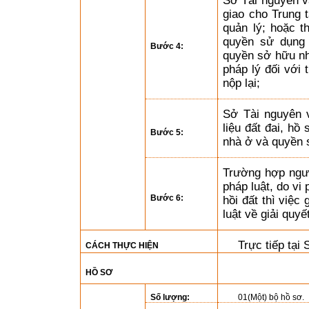
Sở Tài nguyên và
giao cho Trung 
quản lý; hoặc 
quyền sử dụng 
Bước 4:
quyền sở hữu nhà
pháp lý đối với
nộp lại;
Sở Tài nguyên v
liệu đất đai, hồ
Bước 5:
nhà ở và quyền 
Trường hợp ngườ
pháp luật, do vi
Bước 6:
hồi đất thì việc
luật về giải quyế
Trực tiếp tại
CÁCH THỰC HIỆN
HỒ SƠ
Số lượng:
01(Một) bộ hồ sơ.