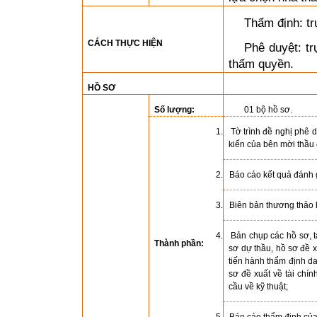
Thẩm định: tr
CÁCH THỰC HIỆN
Phê duyệt: tr
thẩm quyền.
HỒ SƠ
Số lượng:
01 bộ hồ sơ
.
1. Tờ trình đề nghị phê d
kiến của bên mời thầu đ
2. Báo cáo kết quả đánh g
3. Biên bản thương thảo
4. Bản chụp các hồ sơ, tà
Thành phần:
sơ dự thầu, hồ sơ đề x
tiến hành thẩm định da
sơ đề xuất về tài chí
cầu về kỹ thuật;