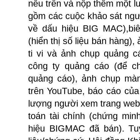
nêu trên
và nộp thêm một l
gồm các cuộc khảo sát ngườ
về
dấu hiệu
BIG MAC),biên
(hiển thị số liệu bán hàng)
ti vi
và ảnh chụp quảng cáo
công ty quảng cáo (để ch
quảng cáo), ảnh chụp màn
trên YouTube, báo cáo của
lượng người xem trang web
toán tài chính (chứng mi
hiệu
BIGMAC đã bán).
Tuy