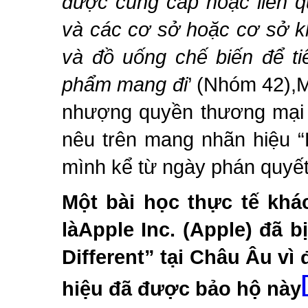
được cung cấp hoặc liên q
và các cơ sở hoặc cơ sở k
và đồ uống chế biến để t
phẩm mang đi
’ (Nhóm 42)
,
nhượng quyền thương mại c
nêu trên mang nhãn hiệu “
mình kể từ ngày phán quyế
Một bài học thực tế kh
làApple Inc. (Apple) đã b
Different” tại Châu Âu v
hiệu đã được bảo hộ này