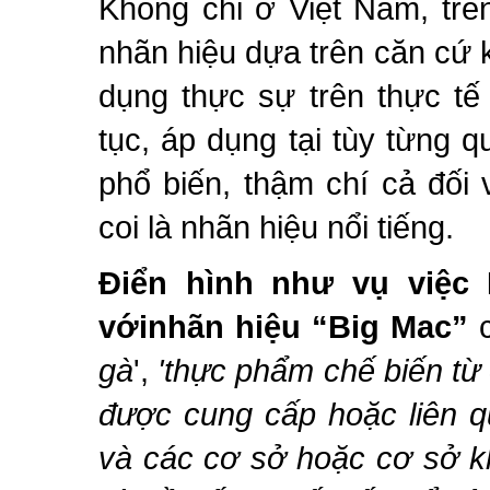
Không chỉ ở Việt Nam, trên
nhãn hiệu dựa trên căn cứ 
dụng thực sự trên thực tế
tục, áp dụng tại tùy từng q
phổ biến, thậm chí cả đối
coi là nhãn hiệu nổi tiếng.
Điển hình như vụ việc
vớinhãn hiệu “Big Mac”
c
gà
',
'thực phẩm chế biến t
được cung cấp hoặc liên q
và các cơ sở hoặc cơ sở k