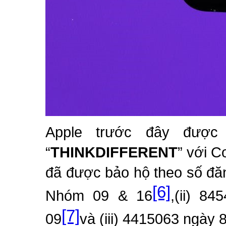
Apple trước đây được
“
THINKDIFFERENT
” với 
đã được bảo hộ theo số đă
[6]
Nhóm 09 & 16
,(ii) 8
[7]
09
và (iii) 4415063 ngày