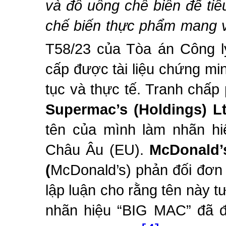
và đồ uống chế biến để tiê
chế biến thực phẩm mang 
T58/23 của Tòa án Công 
cấp được tài liệu chứng mi
tục và thực tế.
Tranh chấp 
Supermac’s (Holdings) Lt
tên của mình làm nhãn hi
Châu Âu (
EU
)
.
McDonald’s
(
McDonald’s
)
phản đối đơn
lập luận
cho rằng tên này
t
nhãn hiệu “
BIG MAC
” đã 