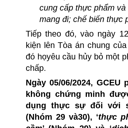
cung cấp thực phẩm và 
mang đi
; chế biến thực
Tiếp theo đó, vào ngày 1
kiện lên Tòa án chung của
đó họyêu cầu hủy bỏ một 
chấp
.
N
gày
05/06/2
024, GCEU p
không chứng minh được
dụng thực sự
đối với
(Nhóm 29 và30), ‘
thực p