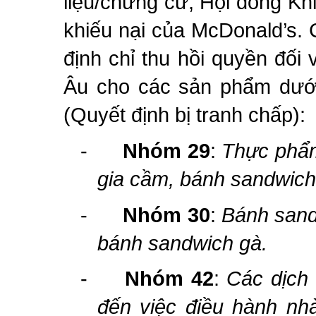
liệu/chứng cứ, Hội đồng Kh
khiếu nại của McDonald’s. 
định chỉ thu hồi quyền đối
Âu cho các sản phẩm dưới
(
Quyết định
bị
tranh chấp
):
-
Nhóm
29
:
T
hực phẩm
gia cầm, bánh sandwich 
-
Nhóm
30
:
Bánh sand
bánh sandwich gà
.
-
Nhóm
42
:
Các dịch
đến việc điều hành nh