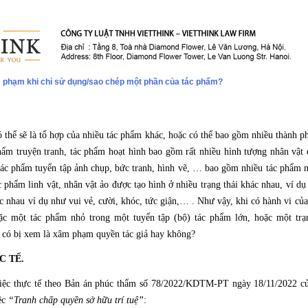
 phạm khi chỉ sử dụng/sao chép một phần của tác phẩm?
 là tổ hợp của nhiều tác phẩm khác, hoặc có thể bao gồm nhiều thành phầ
phẩm truyện tranh, tác phẩm hoạt hình bao gồm rất nhiều hình tượng nhân vật 
 tác phẩm tuyển tập ảnh chụp, bức tranh, hình vẽ, … bao gồm nhiều tác phẩm n
phẩm linh vật, nhân vật ảo được tạo hình ở nhiều trạng thái khác nhau, ví dụ
c nhau ví dụ như vui vẻ, cười, khóc, tức giận,… . Như vậy, khi có hành vi củ
ặc một tác phẩm nhỏ trong một tuyển tập (bộ) tác phẩm lớn, hoặc một trạn
ày có bị xem là xâm phạm quyền tác giả hay không?
 TẾ.
iệc thực tế theo Bản án phúc thẩm số 78/2022/KDTM-PT ngày 18/11/2022 củ
ệc
“Tranh chấp quyền sở hữu trí tuệ”
: