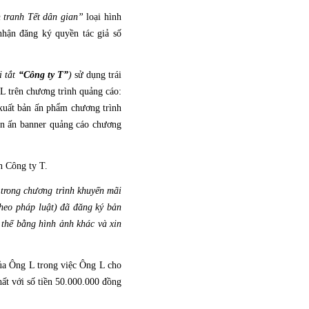
n tranh Tết dân gian”
loại hình
hận đăng ký quyền tác giả số
i tắt
“Công ty T”
)
sử dụng trái
L trên chương trình quảng cáo:
 xuất bản ấn phẩm chương trình
in ấn banner quảng cáo chương
n Công ty T.
 trong chương trình khuyến mãi
eo pháp luật) đã đăng ký bản
 thế bằng hình ảnh khác và xin
ủa Ông L trong việc Ông L cho
hất với số tiền 50.000.000 đồng