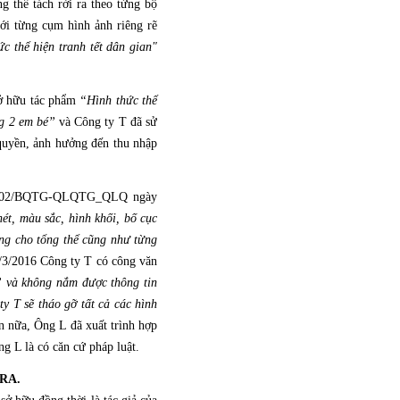
g thể tách rời ra theo từng bộ
với từng cụm hình ảnh riêng rẽ
c thể hiện tranh tết dân gian"
sở hữu tác phẩm
“Hình thức thể
g 2 em bé”
và Công ty T đã sử
quyền, ảnh hưởng đến thu nhập
 202/BQTG-QLQTG_QLQ ngày
t, màu sắc, hình khối, bố cục
ụng cho tổng thể cũng như từng
1/3/2016 Công ty T có công văn
t” và không nắm được thông tin
 T sẽ tháo gỡ tất cả các hình
n nữa, Ông L đã xuất trình hợp
g L là có căn cứ pháp luật.
RA.