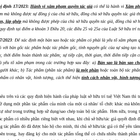
ị định 17/2023:
Hành vi xâm phạm quyền tác giả
có thể là hành vi
Xâm ph
m mà không được sự đồng ý của chủ sở hữu, đồng chủ sở hữu quyền tác giả th
ạn, lắp ghép
mà không được phép của chủ sở hữu quyền tác giả, đồng chủ sở h
quy định tại điểm a khoản 3 Điều 20, các điều 25 và 25a của Luật Sở hữu trí t
7/2023
: Để xác định một bản sao hoặc tác phẩm có phải là yếu tố xâm phạm q
 với bản gốc tác phẩm hoặc tác phẩm gốc, tính nguyên gốc của sự sáng tạo tá
; thời điểm hoàn thành tác phẩm; sự tiếp cận, thời gian, thời điểm tiếp cận c
là yếu tố xâm phạm trong các trường hợp sau đây: a)
Bản sao là bản sao c
gười khác; b) Tác phẩm (phần tác phẩm)
là một phần
hoặc toàn bộ tác phẩ
phẩm có nhân vật, hình tượng, cách thể hiện
tính cách nhân vật, hình tượng
êu trên và các quy định hiện hành của pháp luật sở hữu trí tuệ Việt Nam thì t
/sử dụng một phần tác phẩm của mình của một cá nhân/ tổ chức khác mà khôn
ự như trong trường hợp sử dụng/sao chép toàn bộ tác phẩm. Hơn nữa, trong t
c phẩm có nhiều phần riêng biệt với nhau, khi chủ sở hữu/tác giả quyết định 
 tác phẩm đó đã được bảo hộ cho mình, thì chủ sở hữu/tác giả có thể yên tâ
ên trong, hay đăng ký cho một tác phẩm tổng thể có chứa nhiều thành phần r