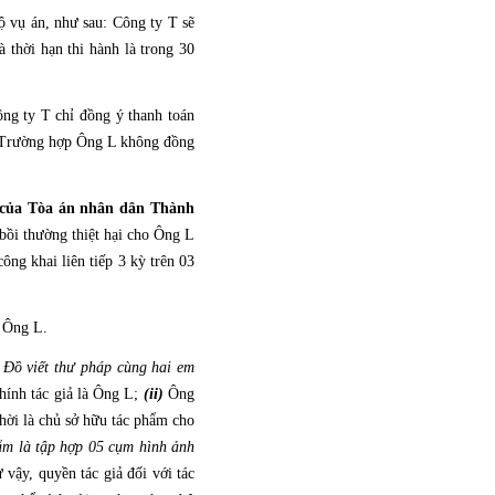
ộ vụ án, như sau: Công ty T sẽ
 thời hạn thi hành là trong 30
ông ty T chỉ đồng ý thanh toán
T. Trường hợp Ông L không đồng
 của Tòa án nhân dân Thành
bồi thường thiệt hại cho Ông L
ông khai liên tiếp 3 kỳ trên 03
a Ông L.
 Đồ viết thư pháp cùng hai em
chính tác giả là Ông L;
(ii)
Ông
hời là chủ sở hữu tác phẩm cho
hẩm là tập hợp 05 cụm hình ảnh
y, quyền tác giả đối với tác