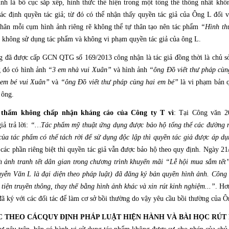
h là bố cục sắp xếp, hình thức thể hiện trong một tổng thể thống nhất khôn
c định quyền tác giả; từ đó có thể nhận thấy quyền tác giả của Ông L đối 
ân mỗi cụm hình ảnh riêng rẽ không thể tự thân tạo nên tác phẩm
“Hình thứ
 không sử dụng tác phẩm và không vi phạm quyền tác giả của ông L.
g đã được cấp GCN QTG số 169/2013 công nhận là tác giả đồng thời là chủ 
 đó có hình ảnh
“3 em nhà vui Xuân”
và hình ảnh
“ông Đồ viết thư pháp cùn
em bé vui Xuân”
và
“ông Đồ viết thư pháp cùng hai em bé”
là vi phạm bản 
 ông.
 thẩm không chấp nhận kháng cáo của Công ty T vì
: Tại Công văn
iả trả lời:
“…Tác phẩm mỹ thuật ứng dụng được bảo hộ tổng thể các đường né
của tác phẩm có thể tách rời để sử dụng độc lập thì quyền tác giả được áp d
các phần riêng biệt thì quyền tác giả vẫn được bảo hộ theo quy định. Ngày 2
nh ảnh tranh tết dân gian trong chương trình khuyến mãi “Lễ hội mua sắm tế
n Văn L là đại diện theo pháp luật) đã đăng ký bản quyền hình ảnh. Công ty
tiện truyền thông, thay thế bằng hình ảnh khác và xin rút kinh nghiệm...”
. Hơ
 ký với các đối tác để làm cơ sở bồi thường do vậy yêu cầu bồi thường của Ôn
C THEO CÁCQUY ĐỊNH PHÁP LUẬT HIỆN HÀNH VÀ BÀI HỌC RÚT 