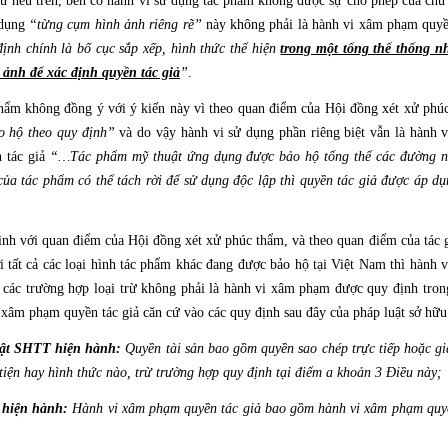
êu trên, bên có hành vi sử dụng tác phẩm không được sự cho phép của chủ sở
 dụng
“từng cụm hình ảnh riêng rẽ”
này không phải là hành vi xâm phạm quyề
ịnh chính là bố cục sắp xếp, hình thức thể hiện
trong một tổng thể thống nh
ảnh để xác định quyền tác giả
”
.
hẩm không đồng ý với ý kiến này vì theo quan điểm của Hội đồng xét xử phú
o hộ theo quy định”
và do vậy hành vi sử dụng phần riêng biệt vẫn là hành 
n tác giả
“…Tác phẩm mỹ thuật ứng dụng được bảo hộ tổng thể các đường nét
của tác phẩm có thể tách rời để sử dụng độc lập thì quyền tác giả được áp d
ình với quan điểm của Hội đồng xét xử phúc thẩm, và theo quan điểm của tác g
 tất cả các loại hình tác phẩm khác đang được bảo hộ tại Việt Nam thì hành v
ác trường hợp loại trừ không phải là hành vi xâm phạm được quy định trong
 xâm phạm quyền tác giả căn cứ vào các quy định sau đây của pháp luật sở hữu 
ật SHTT hiện hành:
Quyền tài sản bao gồm quyền sao chép trực tiếp hoặc gi
iện hay hình thức nào, trừ trường hợp quy định tại điểm a khoản 3 Điều này;
hiện hành:
Hành vi xâm phạm quyền tác giả bao gồm hành vi xâm phạm quyền