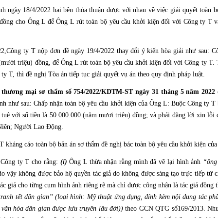
nh ngày 18/4/2022 hai bên thỏa thuận được với nhau về việc giải quyết toàn b
 đồng cho Ông L để Ông L rút toàn bộ yêu cầu khởi kiện đối với Công ty T và
2,Công ty T nộp đơn đề ngày 19/4/2022 thay đổi ý kiến hòa giải như sau: C
(mười triệu) đồng, để Ông L rút toàn bộ yêu cầu khởi kiện đối với Công ty 
ty T, thì đề nghị Tòa án tiếp tục giải quyết vụ án theo quy định pháp luật.
 thương mại sơ thẩm số 754/2022/KDTM-ST ngày 31 tháng 5 năm 2022
nh như sau: Chấp nhận toàn bộ yêu cầu khởi kiện của Ông L: Buộc Công ty T 
uệ với số tiền là 50.000.000 (năm mươi triệu) đồng; và phải đăng lời xin lỗi c
 Niên; Người Lao Động.
T kháng cáo toàn bộ bản án sơ thẩm đề nghị bác toàn bộ yêu cầu khởi kiện củ
 Công ty T cho rằng:
(i)
Ông L thừa nhận rằng mình đã vẽ lại hình ảnh
“ông
 do vậy không được bảo hộ quyền tác giả do không được sáng tạo trực tiếp từ 
ác giả cho từng cụm hình ảnh riêng rẽ mà chỉ được công nhận là tác giả đồng t
tranh tết dân gian” (loại hình: Mỹ thuật ứng dụng, đính kèm nội dung tác p
 văn hóa dân gian được lưu truyền lâu đời))
theo GCN QTG số169/2013. Như vậ