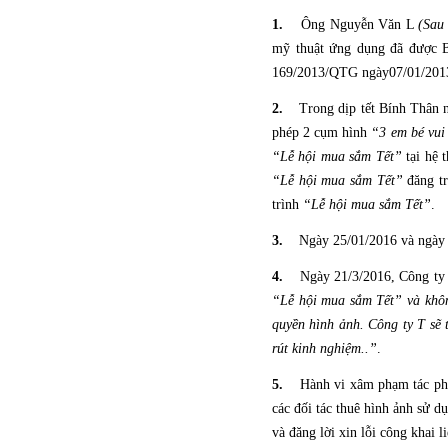
1.
Ông Nguyễn Văn L
(Sau
mỹ thuật ứng dụng đã được B
169/2013/QTG ngày07/01/201
2.
Trong dịp tết Bính Thân
phép 2 cụm hình
“3 em bé vu
“Lễ hội mua sắm Tết”
tại hệ 
“Lễ hội mua sắm Tết”
đăng t
trình
“Lễ hội mua sắm Tết”
.
3.
Ngày 25/01/2016 và ngày 
4.
Ngày 21/3/2016, Công ty
“Lễ hội mua sắm Tết” và khô
quyền hình ảnh. Công ty T sẽ 
rút kinh nghiệm..”
.
5.
Hành vi xâm phạm tác phẩ
các đối tác thuê hình ảnh sử d
và đăng lời xin lỗi công khai 