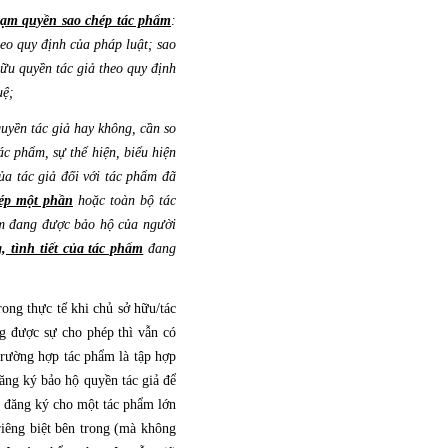
ạm quyền sao chép tác phẩm
:
eo quy định của pháp luật; sao
ữu quyền tác giả theo quy định
uệ;
uyền tác giả hay không, cần so
c phẩm, sự thể hiện, biểu hiện
ủa tác giả đối với tác phẩm đã
hép một phần
hoặc toàn bộ tác
m đang được bảo hộ của người
, tình tiết của tác phẩm
đang
rong thực tế khi chủ sở hữu/tác
g được sự cho phép thì vẫn có
rường hợp tác phẩm là tập hợp
đăng ký bảo hộ quyền tác giả để
m đăng ký cho một tác phẩm lớn
iêng biệt bên trong (mà không