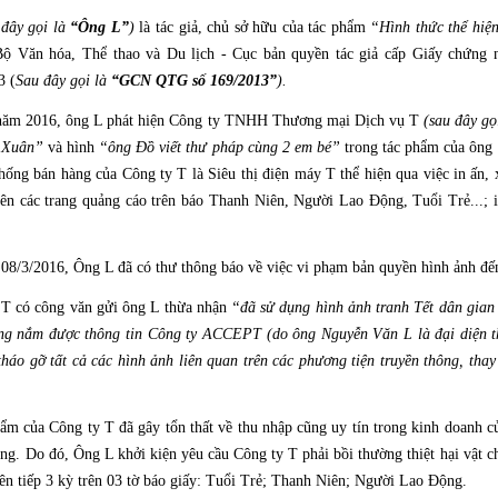
 đây gọi là
“Ông L”
)
là tác giả, chủ sở hữu của tác phẩm
“Hình thức thể hiệ
ộ Văn hóa, Thể thao và Du lịch - Cục bản quyền tác giả cấp Giấy chứng n
3 (
Sau đây gọi là
“GCN QTG số 169/2013”
).
 năm 2016, ông L phát hiện Công ty TNHH Thương mại Dịch vụ T
(sau đây gọ
i Xuân”
và hình
“ông Đồ viết thư pháp cùng 2 em bé”
trong tác phẩm của ông 
thống bán hàng của Công ty T là Siêu thị điện máy T thể hiện qua việc in ấn,
rên các trang quảng cáo trên báo Thanh Niên, Người Lao Động, Tuổi Trẻ...; 
08/3/2016, Ông L đã có thư thông báo về việc vi phạm bản quyền hình ảnh đế
 T có công văn gửi ông L thừa nhận
“đã sử dụng hình ảnh tranh Tết dân gian
ng nắm được thông tin Công ty ACCEPT (do ông Nguyễn Văn L là đại diện th
tháo gỡ tất cả các hình ảnh liên quan trên các phương tiện truyền thông, thay
m của Công ty T đã gây tổn thất về thu nhập cũng uy tín trong kinh doanh c
ụng. Do đó, Ông L khởi kiện yêu cầu Công ty T phải bồi thường thiệt hại vật c
liên tiếp 3 kỳ trên 03 tờ báo giấy: Tuổi Trẻ; Thanh Niên; Người Lao Động.