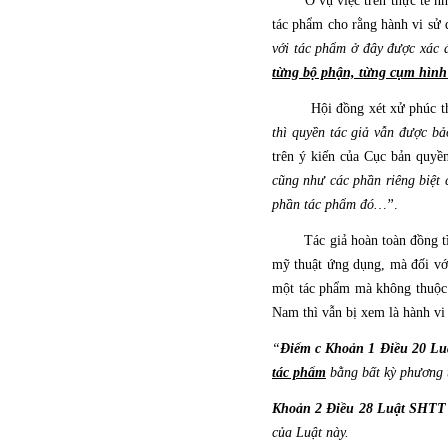
Ở vụ việc trên thực tế như n
tác phẩm cho rằng hành vi sử
với tác phẩm ở đây được xác đ
từng bộ phận, từng cụm hình 
Hội đồng xét xử phúc t
thì quyền tác giả vẫn được bả
trên ý kiến của Cục bản quyề
cũng như các phần riêng biệt 
phần tác phẩm đó…”
.
Tác giả hoàn toàn đồng t
mỹ thuật ứng dụng, mà đối với
một tác phẩm mà không thuộc c
Nam thì vẫn bị xem là hành vi
“
Điểm c Khoản 1 Điều 20
Lu
tác phẩm
bằng bất kỳ phương t
Khoản 2 Điều 28
Luật SHTT 
của Luật này.