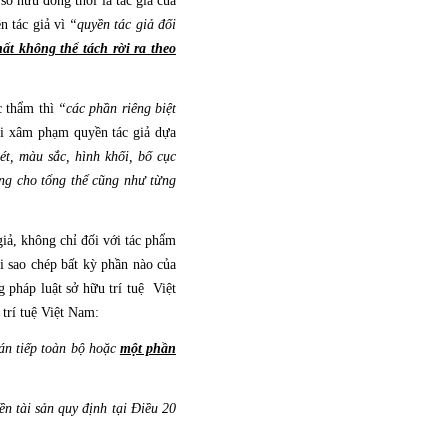
 hữu đồng thời là tác giả của
n tác giả vì
“quyền tác giả đối
ất không thể tách rời ra theo
c thẩm thì
“các phần riêng biệt
vi xâm phạm quyền tác giả dựa
, màu sắc, hình khối, bố cục
ụng cho tổng thể cũng như từng
iả, không chỉ đối với tác phẩm
i sao chép bất kỳ phần nào của
 pháp luật sở hữu trí tuệ Việt
trí tuệ Việt Nam:
án tiếp toàn bộ hoặc
một phần
 tài sản quy định tại Điều 20