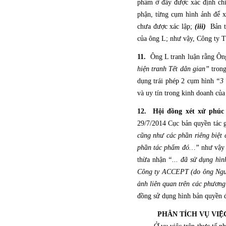
phẩm ở đây được xác định chín
phận, từng cụm hình ảnh để xá
chưa được xác lập;
(iii)
Bản th
của ông L; như vậy, Công ty T
11.
Ông L tranh luận rằng Ôn
hiện tranh Tết dân gian”
trong
dụng trái phép 2 cụm hình
“3 
và uy tín trong kinh doanh của
12.
Hội đồng xét xử phúc
29/7/2014 Cục bản quyền tác g
cũng như các phần riêng biệt 
phần tác phẩm đó…”
như vậy 
thừa nhận
“... đã sử dụng hì
Công ty ACCEPT (do ông Nguyễ
ảnh liên quan trên các phương 
đồng sử dụng hình bản quyền đã
PHÂN TÍCH VỤ VIỆ