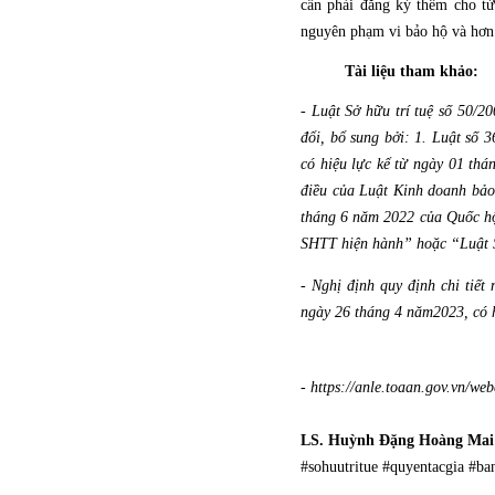
cần phải đăng ký thêm cho từ
nguyên phạm vi bảo hộ và hơn 
Tài liệu tham khảo:
- Luật Sở hữu trí tuệ số 50/
đổi, bổ sung bởi: 1. Luật số 
có hiệu lực kể từ ngày 01 th
điều của Luật Kinh doanh bảo
tháng 6 năm 2022 của Quốc hội
SHTT hiện hành” hoặc “Luật
- Nghị định quy định chi tiết
ngày 26 tháng 4 năm2023, có 
- https://anle.toaan.gov.vn/
LS. Huỳnh Đặng Hoàng Mai 
#sohuutritue #quyentacgia #ba