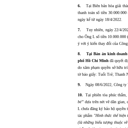
6.
Tại Biên bản hòa giải thà
thanh toán số tiền 30.000.000
ngày kể từ ngày 18/4/2022.
7.
Tuy nhiên, ngày 22/4/202
cho Ông L số tiền 10.000.000 
ý với ý kiến thay đổi của Công 
8.
Tại
Bản án kinh doanh
phố Hồ Chí Minh
đã quyết đị
do xâm phạm quyền sở hữu trí t
tờ báo giấy: Tuổi Trẻ; Thanh
9.
Ngày 08/6/2022, Công ty 
10.
Tại phiên tòa phúc thẩm,
bé”
dựa trên nét vẽ dân gian,
L chưa đăng ký bảo hộ quyền t
tác phẩm
"Hình thức thể hiện 
(là những biểu tượng thuộc về