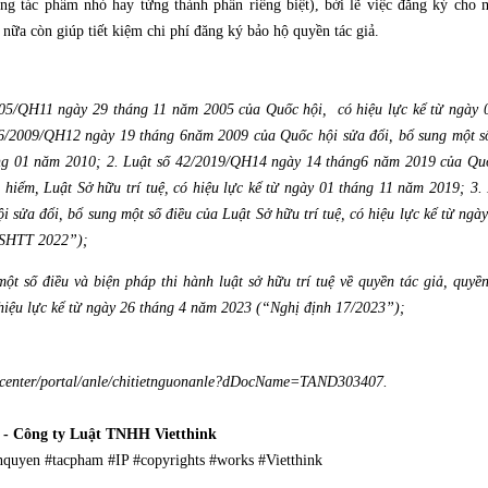
ng tác phẩm nhỏ hay từng thành phần riêng biệt), bởi lẽ việc đăng ký cho
nữa còn giúp tiết kiệm chi phí đăng ký bảo hộ quyền tác giả.
2005/QH11 ngày 29 tháng 11 năm 2005 của Quốc hội, có hiệu lực kể từ ngày
36/2009/QH12 ngày 19 tháng 6năm 2009 của Quốc hội sửa đổi, bổ sung một số
áng 01 năm 2010; 2. Luật số 42/2019/QH14 ngày 14 tháng6 năm 2019 của Quố
 hiểm, Luật Sở hữu trí tuệ, có hiệu lực kể từ ngày 01 tháng 11 năm 2019; 3
 sửa đổi, bổ sung một số điều của Luật Sở hữu trí tuệ, có hiệu lực kể từ ng
 SHTT 2022”);
 một số điều và biện pháp thi hành luật sở hữu trí tuệ về quyền tác giả, quy
hiệu lực kể từ ngày 26 tháng 4 năm 2023 (“Nghị định 17/2023”);
webcenter/portal/anle/chitietnguonanle?dDocName=TAND303407.
- Công ty Luật TNHH Vietthink
nquyen #tacpham #IP #copyrights #works #Vietthink