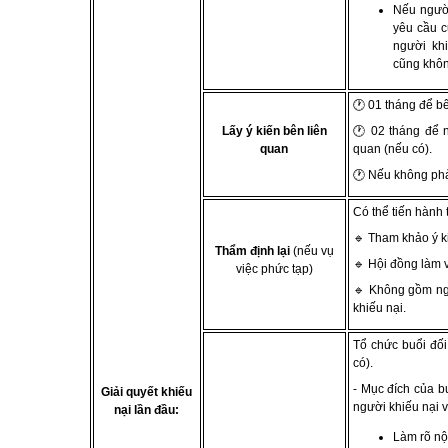
Nếu người
yêu cầu c
người khi
cũng không
🕐 01 tháng để bê
Lấy ý kiến bên liên
🕐 02 tháng để n
quan
quan (nếu có).
🕐 Nếu không phả
Có thể tiến hành 
🔹 Tham khảo ý k
Thẩm định lại
(nếu vụ
🔹 Hội đồng làm v
việc phức tạp)
🔹 Không gồm ng
khiếu nại.
Tổ chức buổi đối
có).
- Mục đích của bu
Giải quyết khiếu
người khiếu nại 
nại lần đầu:
Làm rõ nộ