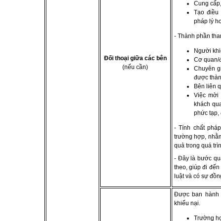
Cung cấp,
Tạo điều 
pháp lý ho
- Thành phần tha
Người khi
Đối thoại giữa các bên
Cơ quan/đơ
(nếu cần)
Chuyên gi
được thành
Bên liên 
Việc mời
khách qua
phức tạp, 
- Tính chất pháp
trường hợp, nhằm
quả trong quá trìn
- Đây là bước qu
theo, giúp đi đến
luật và có sự đồ
Được ban hành s
khiếu nại.
Trường hợ