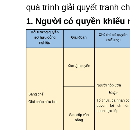
quá trình giải quyết tranh c
1.
Người có quyền khiếu n
Đối tượng quyền
Chủ thể có quyền
sở hữu công
Giai đoạn
khiếu nại
nghiệp
Xác lập quyền
Người nộp đơn
Hoặc
Sáng chế
Tổ chức, cá nhân có
Giải pháp hữu ích
quyền, lợi ích liên
quan trực tiếp
Sau cấp văn
bằng