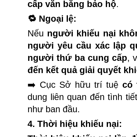
cấp văn bằng bảo hộ
.
🔁
Ngoại lệ:
Nếu
người khiếu nại khô
người yêu cầu xác lập q
người thứ ba cung cấp
, 
đến kết quả giải quyết khi
➡️ Cục Sở hữu trí tuệ
có 
dung liên quan đến tình tiế
như ban đầu.
4.
Thời hiệu khiếu nại: