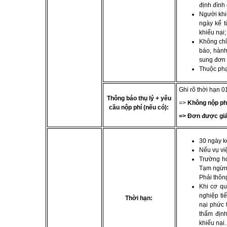
định đình 
Người khiế
ngày kể t
khiếu nại;
Không chỉ 
báo, hành
sung đơn 
Thuộc phạ
Ghi rõ thời hạn 0
Thông báo thụ lý + yêu
=>
Không nộp ph
cầu nộp phí (nếu có):
=> Đơn được giải 
30 ngày kể
Nếu vụ vi
Trường h
Tạm ngừng
Phải thôn
Khi cơ q
nghiệp tiế
Thời hạn:
nại phức t
thẩm định
khiếu nại.