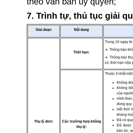
theo văn bản ủy quyền;
7.
Trình tự, thủ tục giải q
Giai đoạn
Nội dung
Trong 10 ngày từ
🔹 Thông báo khôn
Thời hạn:
🔹 Thông báo thụ 
có, thời hạn nộp p
Thuộc ít nhất một
Không đún
Không liê
của người
Hình thức
đúng quy 
Hết thời 
kháng hoặ
Đã có quyế
Thụ lý đơn:
Các trường hợp không
Đã được T
thụ lý:
bản án, q