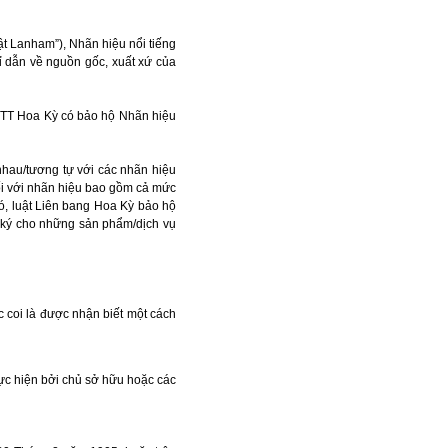
ật Lanham”), Nhãn hiệu nổi tiếng
ỉ dẫn về nguồn gốc, xuất xứ của
HTT Hoa Kỳ có bảo hộ Nhãn hiệu
nhau/tương tự với các nhãn hiệu
ối với nhãn hiệu bao gồm cả mức
ó, luật Liên bang Hoa Kỳ bảo hộ
 ký cho những sản phẩm/dịch vụ
c coi là được nhận biết một cách
hực hiện bởi chủ sở hữu hoặc các