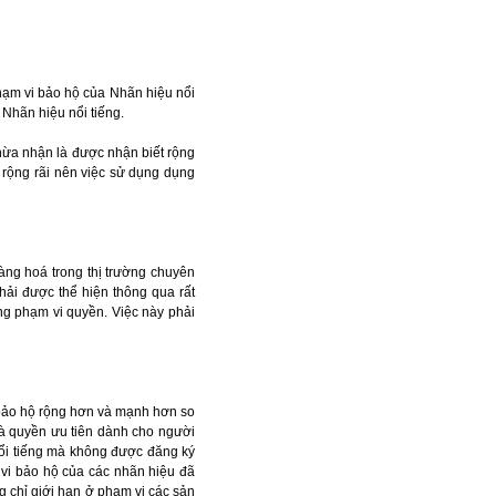
hạm vi bảo hộ của Nhãn hiệu nổi
Nhãn hiệu nổi tiếng.
thừa nhận là được nhận biết rộng
t rộng rãi nên việc sử dụng dụng
àng hoá trong thị trường chuyên
hải được thể hiện thông qua rất
ng phạm vi quyền. Việc này phải
 bảo hộ rộng hơn và mạnh hơn so
là quyền ưu tiên dành cho người
nổi tiếng mà không được đăng ký
vi bảo hộ của các nhãn hiệu đã
g chỉ giới hạn ở phạm vi các sản