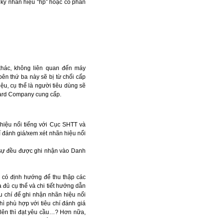
ký nhãn hiệu “hp” hoặc có phần
khác, không liên quan đến máy
ên thứ ba này sẽ bị từ chối cấp
u, cụ thể là người tiêu dùng sẽ
kard Company cung cấp.
hiệu nổi tiếng với Cục SHTT và
í đánh giá/xem xét nhãn hiệu nổi
 sự đều được ghi nhận vào Danh
ã có định hướng để thu thập các
a đủ cụ thể và chi tiết hướng dẫn
êu chí để ghi nhận nhãn hiệu nổi
hì phù hợp với tiêu chí đánh giá
 lên thì đạt yêu cầu…? Hơn nữa,