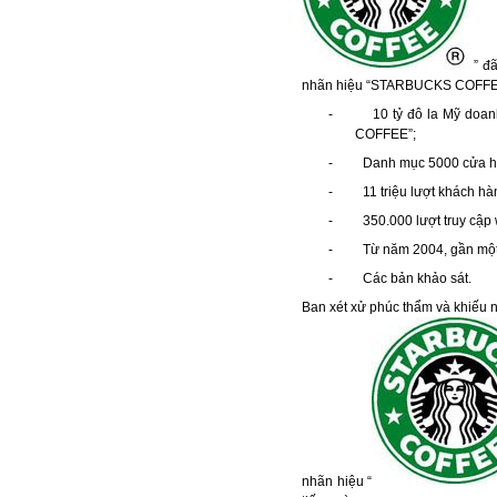
” đã
nhãn hiệu “STARBUCKS COFFE
- 10 tỷ đô la Mỹ doanh t
COFFEE”;
- Danh mục 5000 cửa hàng
- 11 triệu lượt khách hàn
- 350.000 lượt truy cập w
- Từ năm 2004, gần một nử
- Các bản khảo sát.
Ban xét xử phúc thẩm và khiếu
nhãn hiệu “