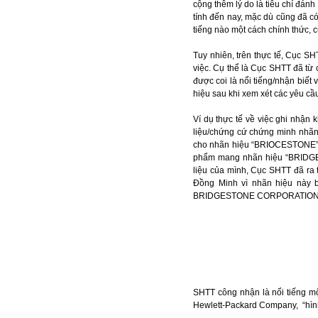
cộng thêm lý do là tiêu chí đánh
tính đến nay, mặc dù cũng đã c
tiếng nào một cách chính thức, 
Tuy nhiên, trên thực tế, Cục S
việc. Cụ thể là Cục SHTT đã từ
được coi là nổi tiếng/nhận biết
hiệu sau khi xem xét các yêu cầ
Ví dụ thực tế về việc ghi nhậ
liệu/chứng cứ chứng minh nhãn 
cho nhãn hiệu “BRIOCESTONE” 
phẩm mang nhãn hiệu “BRIDGE
liệu của mình, Cục SHTT đã ra
Đồng Minh vì nhãn hiệu này 
BRIDGESTONE CORPORATION được c
SHTT công nhận là nổi tiếng mộ
Hewlett-Packard Company, “hìn