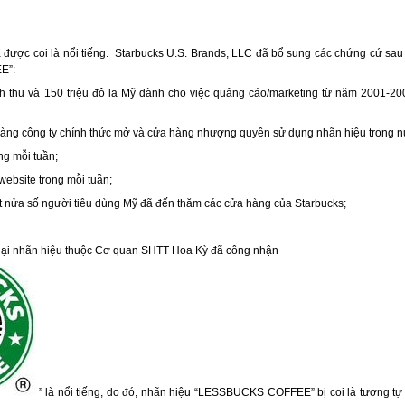
 được coi là nổi tiếng. Starbucks U.S. Brands, LLC đã bổ sung các chứng cứ sau
E”:
hu và 150 triệu đô la Mỹ dành cho việc quảng cáo/marketing từ năm 2001-
 công ty chính thức mở và cửa hàng nhượng quyền sử dụng nhãn hiệu trong n
g mỗi tuần;
ebsite trong mỗi tuần;
a số người tiêu dùng Mỹ đã đến thăm các cửa hàng của Starbucks;
 nại nhãn hiệu thuộc Cơ quan SHTT Hoa Kỳ đã công nhận
” là nổi tiếng, do đó, nhãn hiệu “LESSBUCKS COFFEE” bị coi là tương tự