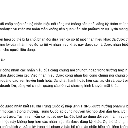
đã chấp nhận bảo hộ nhãn hiệu nổi tiếng mà không cần phải đăng ký, thậm chí p
hoá/dịch vụ khác mà hoàn toàn không liên quan đến sản phẩm/dịch vụ uy tín mang 
ãn hiệu có thể bị từ chối/phản đối dựa trên cơ sở (i) một nhãn hiệu khác đã được 
ăng ký của nhãn hiệu đó và (ii) vì nhãn hiệu khác này được coi là được nhận biế
ẫn cho người tiêu dùng.
i Úc
"sự công nhận các nhãn hiệu của công chúng nói chung", hoặc trong trường hợp h
 phải được xem xét. Việc nhãn hiệu được công nhận bởi công chúng nói chung p
quảng cáo trên truyền hình hoặc đài phát thanh hoặc trên các tạp chí và báo tro
 doanh lớn, cùng với chi phí quảng cáo lớn và chương trình khuyến mãi khác.
Quốc được nhận biết sau khi Trung Quốc ký hiệp định TRIPS, được hưởng phạm vi
 một cách thông thường. Trung Quốc áp dụng nguyên tắc nộp đơn đầu tiên, tức 
ụng trước. Tuy nhiên, vẫn có một số quy tắc đặc biệt áp dụng đối với nhãn hiệu 
n hiệu này không hẹp hơn các nhãn hiệu đã được đăng ký khác. Cụ thể là phạm 
n phẩm/dịch vụ đăng ký trong khi phạm vi bảo hộ của các nhãn hiệu nổi tiếng khôn