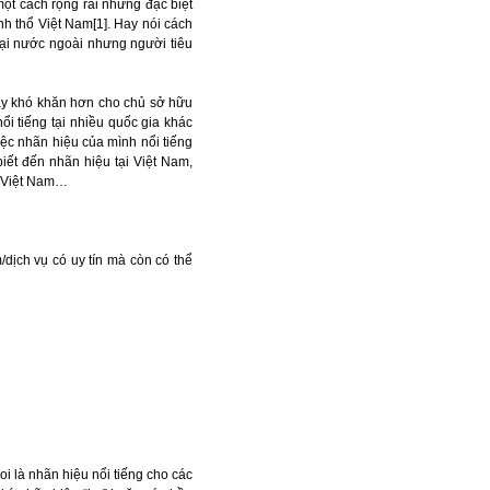
một cách rộng rãi nhưng đặc biệt
nh thổ Việt Nam[1]. Hay nói cách
 tại nước ngoài nhưng người tiêu
 gây khó khăn hơn cho chủ sở hữu
ổi tiếng tại nhiều quốc gia khác
ệc nhãn hiệu của mình nổi tiếng
iết đến nhãn hiệu tại Việt Nam,
i Việt Nam…
dịch vụ có uy tín mà còn có thể
 là nhãn hiệu nổi tiếng cho các