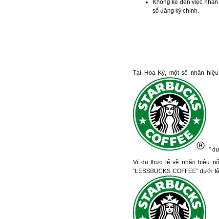
Không kể đến việc nhãn
sổ đăng ký chính.
Tại Hoa Kỳ, một số nhãn hiệu
” dư
Ví dụ thực tế về nhãn hiệu n
“LESSBUCKS COFFEE” dưới tên M