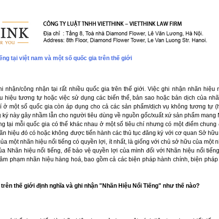
ếng tại việt nam và một số quốc gia trên thế giới
 nhận/công nhận tại rất nhiều quốc gia trên thế giới. Việc ghi nhận nhãn hiệu n
 hiệu tương tự hoặc việc sử dụng các biến thể, bản sao hoặc bản dịch của nhã
í ở một số quốc gia còn áp dụng cho cả các sản phẩm/dịch vụ không tương tự (
g ký này gây nhầm lẫn cho người tiêu dùng về nguồn gốc/xuất xứ sản phẩm mang N
ng tại mỗi quốc gia có thể khác nhau ở một số tiêu chí nhưng có một điểm chung 
n hiệu đó có hoặc không được tiến hành các thủ tục đăng ký với cơ quan Sở hữu t
ủa một nhãn hiệu nổi tiếng có quyền lợi, ít nhất, là giống với chủ sở hữu của một
ủa Nhãn hiệu nổi tiếng, để bảo vệ quyền lợi của mình đối với Nhãn hiệu nổi tiế
 xâm phạm nhãn hiệu hàng hoá, bao gồm cả các biện pháp hành chính, biện pháp
trên thế giới định nghĩa và ghi nhận "Nhãn Hiệu Nổi Tiếng" như thế nào?