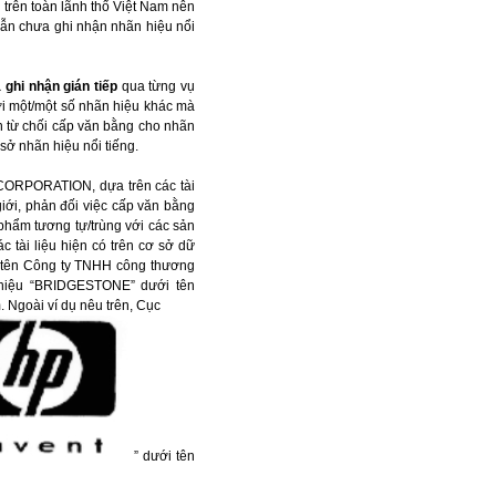
i trên toàn lãnh thổ Việt Nam nên
vẫn chưa ghi nhận nhãn hiệu nổi
 ghi nhận gián tiếp
qua từng vụ
ới một/một số nhãn hiệu khác mà
ận từ chối cấp văn bằng cho nhãn
sở nhãn hiệu nổi tiếng.
 CORPORATION, dựa trên các tài
iới, phản đối việc cấp văn bằng
ẩm tương tự/trùng với các sản
i liệu hiện có trên cơ sở dữ
i tên Công ty TNHH công thương
 hiệu “BRIDGESTONE” dưới tên
 Ngoài ví dụ nêu trên, Cục
” dưới tên