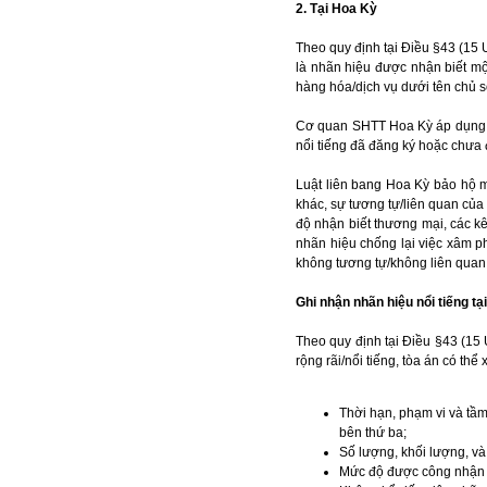
2. Tại Hoa Kỳ
Theo quy định tại Điều §43 (15 
là nhãn hiệu được nhận biết mộ
hàng hóa/dịch vụ dưới tên chủ 
Cơ quan SHTT Hoa Kỳ áp dụng q
nổi tiếng đã đăng ký hoặc chưa
Luật liên bang Hoa Kỳ bảo hộ m
khác, sự tương tự/liên quan củ
độ nhận biết thương mại, các k
nhãn hiệu chống lại việc xâm 
không tương tự/không liên quan
Ghi nhận nhãn hiệu nổi tiếng tạ
Theo quy định tại Điều §43 (15 
rộng rãi/nổi tiếng, tòa án có thể
Thời hạn, phạm vi và tầ
bên thứ ba;
Số lượng, khối lượng, v
Mức độ được công nhận t