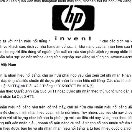
ịch vụ liên quan đến máy tính/phần mềm máy tính, một bên thứ ba nộp đơn đăng 
 tự với nhãn hiệu nổi tiếng “
” cho các dịch vụ 
h vụ khách sạn, dịch vụ nhà hàng ăn uống… thì khả năng cao là nhãn hiệu của b
n cho người tiêu dùng về nguồn gốc xuất xứ của sản phẩm/dịch vụ mang nhãn hiệ
hãn hiệu “hp” do bên thứ ba đang sử dụng/nộp đơn đăng ký cũng do Hewlett-Pac
i Việt Nam
n là nhãn hiệu nổi tiếng, chủ sở hữu phải nộp yêu cầu xem xét ghi nhận Nhãn 
áp ứng các tiêu chuẩn để được ghi nhận là nhãn hiệu nổi tiếng. Các các tiêu ch
 Luật SHTT
[4]
và Điều 42.3 Thông tư 01/2007/TT-BKHCN[5].
nhận theo Quyết định của Cục SHTT hoặc được ghi nhận theo thủ tục tố tụng dân
hi nhận tại Cục SHTT.
nhãn hiệu nổi tiếng nêu trên, có thể thấy, chủ sở hữu của Nhãn hiệu nổi tiếng đ
chí để chứng minh nhãn hiệu của mình là nổi tiếng. Tuy nhiên, các tiêu chí này chư
inh với số lượng như thế nào là phù hợp với các tiêu chí này, ví dụ như theo ti
ùng biết đến nhãn hiệu, doanh số bán hàng cụ thể là từ con số bao nhiêu trở lên t
 hiệu được bảo hộ và ghi nhận nhãn hiệu nổi tiếng là từ bao nhiêu quốc gia trở