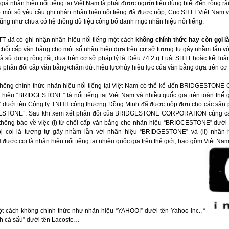
 giá nhãn hiệu nổi tiếng tại Việt Nam là phải được người tiêu dùng biết đến rộng rã
ó một số yêu cầu ghi nhận nhãn hiệu nổi tiếng đã được nộp, Cục SHTT Việt Nam 
cũng như chưa có hệ thống dữ liệu công bố danh mục nhãn hiệu nổi tiếng.
HTT đã có ghi nhận nhãn hiệu nổi tiếng một cách
không chính thức hay còn gọi là
 chối cấp văn bằng cho một số nhãn hiệu dựa trên cơ sở tương tự gây nhầm lẫn v
 và sử dụng rộng rãi, dựa trên cơ sở pháp lý là Điều 74.2 i) Luật SHTT hoặc kết lu
u phản đối cấp văn bằng/chấm dứt hiệu lực/hủy hiệu lực của văn bằng dựa trên cơ 
n không chính thức nhãn hiệu nổi tiếng tại Việt Nam có thể kể đến BRIDGESTONE
hiệu “BRIDGESTONE” là nổi tiếng tại Việt Nam và nhiều quốc gia trên toàn thế g
dưới tên Công ty TNHH công thương Đồng Minh đã được nộp đơn cho các sản ph
STONE”. Sau khi xem xét phản đối của BRIDGESTONE CORPORATION cùng các tà
 thông báo về việc (i) từ chối cấp văn bằng cho nhãn hiệu “BRIOCESTONE” dướ
bị coi là tương tự gây nhầm lẫn với nhãn hiệu “BRIDGESTONE” và (ii) nhãn
oi là nhãn hiệu nổi tiếng tại nhiều quốc gia trên thế giới, bao gồm Việt Nam.
t cách không chính thức như nhãn hiệu “YAHOO!” dưới tên Yahoo Inc., “
h cá sấu” dưới tên Lacoste…