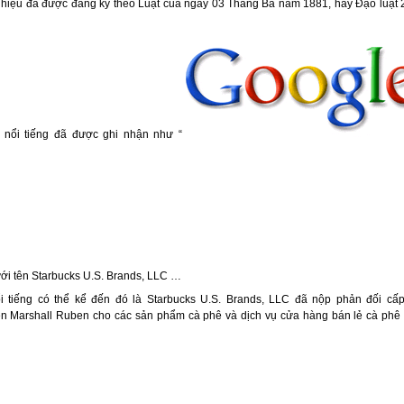
 hiệu đã được đăng ký theo Luật của ngày 03 Tháng Ba năm 1881, hay Đạo luật 
 nổi tiếng đã được ghi nhận như “
ới tên Starbucks U.S. Brands, LLC …
ổi tiếng có thể kể đến đó là Starbucks U.S. Brands, LLC đã nộp phản đối c
arshall Ruben cho các sản phẩm cà phê và dịch vụ cửa hàng bán lẻ cà phê t