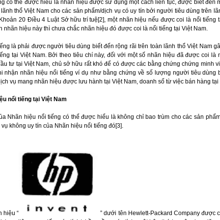
ng có thể được hiểu là nhãn hiệu được sử dụng một cách liên tục, được biết đến 
n lãnh thổ Việt Nam cho các sản phẩm/dịch vụ có uy tín bởi người tiêu dùng trên lã
Khoản 20 Điều 4 Luật Sở hữu trí tuệ[2], một nhãn hiệu nếu được coi là nổi tiếng
n nhãn hiệu này thì chưa chắc nhãn hiệu đó được coi là nổi tiếng tại Việt Nam.
iếng là phải được người tiêu dùng biết đến rộng rãi trên toàn lãnh thổ Việt Nam
ếng tại Việt Nam. Bởi theo tiêu chí này, đối với một số nhãn hiệu đã được coi là n
u tư tại Việt Nam, chủ sở hữu rất khó để có được các bằng chứng chứng minh vi
hi nhận nhãn hiệu nổi tiếng ví dụ như bằng chứng về số lượng người tiêu dùng b
ịch vụ mang nhãn hiệu được lưu hành tại Việt Nam, doanh số từ việc bán hàng tạ
u nổi tiếng tại Việt Nam
ủa Nhãn hiệu nổi tiếng có thể được hiểu là không chỉ bao trùm cho các sản phẩm/
vụ không uy tín của Nhãn hiệu nổi tiếng đó[3].
 hiệu “
” dưới tên Hewlett-Packard Company được coi