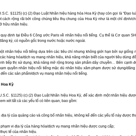
U.S.C. §1125) (c) (2) Đạo Luật Nhãn hiệu hàng hóa Hoa Kỳ (hay còn gọi là “Đạo lu
t cách rộng rãi bởi công chúng tiêu thụ chung của Hoa Kỳ như là một chỉ định/ch
sở hữu nhãn hiệu.
uy định tại Điều 6 Công ước Paris về nhãn hiệu nổi tiếng. Cụ thể là Cơ quan S
 đăng ký, có nguồn gốc trong nước hoặc nước ngoài.
ột nhãn hiệu nổi tiếng dựa trên các tiêu chí nhưng không giới hạn bởi sự giống 
a các hàng hóa/dịch vụ mang nhãn hiệu, khả năng nhận biết của người tiêu dùng đ
ênh tiếp thị sử dụng, khả năng mở rộng trong sản phẩm dây chuyền… Bên cạnh đ
phạm quyền nhãn hiệu nổi tiếng mặc dù nhãn hiệu xâm phạm được sử dụng/đăng
 đến các sản phẩm/dịch vụ mang nhãn hiệu nổi tiếng.
i Hoa Kỳ
U.S.C. §1125) (c) (2) Đạo Luật Nhãn hiệu Hoa Kỳ, để xác định một nhãn hiệu đượ
 xem xét tất cả các yếu tố có liên quan, bao gồm:
m địa lý của quảng cáo và công bố nhãn hiệu, không kể đến các yếu tố này được t
à phạm vi địa lý của hàng hóa/dịch vụ mang nhãn hiệu được cung cấp;
hực tế của nhãn hiệu.