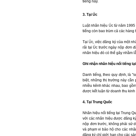
tiếng này.
3. Tại Úc
Luật nhãn hiệu Úc từ năm 1995 
tiếng còn bao trùm cả các hàng 
Tại Úc, việc đăng ký của một nh
rãi tại Úc trước ngày nộp đơn đ
nhãn hiệu đó có thể gây nhầm l
Ghi nhận nhãn hiệu nổi tiếng tạ
Danh tiếng, theo quy định, là 
biệt, những thị trường này cần
nhiều kênh khác nhau, bao gồm 
được kết luận từ doanh thu kinh
4. Tại Trung Quốc
Nhãn hiệu nổi tiếng tại Trung 
với các nhãn hiệu được đăng ký
nộp đơn trước, không phải sử d
và phạm vi bảo hộ cho các nhã
đăng ký chỉ giới hạn cho các sả