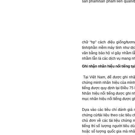
sản phẩm/sản phẩm liên quan/d
chữ “hp” cách điệu giống/tương
tính/phần mềm máy tính như dịc
văn bằng bảo hộ vì gây nhầm lẫ
nhầm lẫn là các dịch vụ mang n
Ghi nhận nhãn hiệu nổi tiếng tạ
Tại Việt Nam, để được ghi nhậ
chứng minh nhãn hiệu của mình đ
tiếng được quy định tại Điều 75
Nhãn hiệu nổi tiếng được ghi 
mục nhãn hiệu nổi tiếng được g
Dựa vào các tiêu chí đánh giá 
chứng cứ/tài liệu theo các tiêu 
chủ đơn về các tài liệu chứng m
tiếng thì số lượng người tiêu d
hoặc số lượng quốc gia mà nhãn