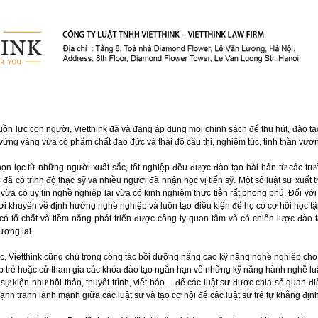
nguồn lực con người, Vietthink đã và đang áp dụng mọi chính sách để thu hút, đào t
ững vàng vừa có phẩm chất đạo đức và thái độ cầu thị, nghiêm túc, tinh thần vươn
họn lọc từ những người xuất sắc, tốt nghiệp đều được đào tạo bài bản từ các tr
đã có trình độ thạc sỹ và nhiều người đã nhận học vị tiến sỹ. Một số luật sư xuất
n vừa có uy tín nghề nghiệp lại vừa có kinh nghiệm thực tiễn rất phong phú. Đối vớ
ời khuyên về định hướng nghề nghiệp và luôn tạo điều kiện để họ có cơ hội học t
có tố chất và tiềm năng phát triển được công ty quan tâm và có chiến lược đào t
ương lai.
c, Vietthink cũng chú trọng công tác bồi dưỡng nâng cao kỹ năng nghề nghiệp cho 
lớp trẻ hoặc cử tham gia các khóa đào tạo ngắn hạn vê những kỹ năng hành nghề luậ
ự kiện như hội thảo, thuyết trình, viết báo… để các luật sư được chia sẻ quan 
nh tranh lành mạnh giữa các luật sư và tạo cơ hội để các luật sư trẻ tự khẳng địn