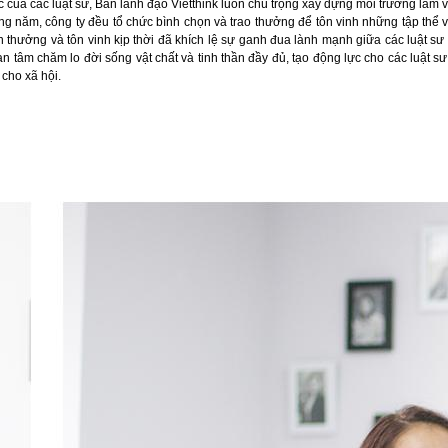
 của các luật sư, Ban lãnh đạo Vietthink luôn chú trọng xây dựng môi trường làm v
àng năm, công ty đều tổ chức bình chọn và trao thưởng để tôn vinh những tập thể 
n thưởng và tôn vinh kịp thời đã khích lệ sự ganh đua lành mạnh giữa các luật s
 tâm chăm lo đời sống vật chất và tinh thần đầy đủ, tạo động lực cho các luật s
 cho xã hội.