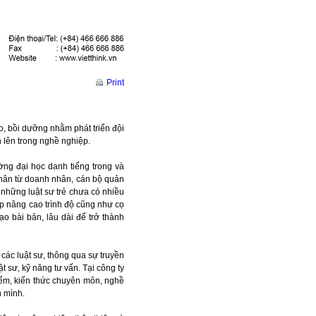
Print
ạo, bồi dưỡng nhằm phát triển đội
 lên trong nghề nghiệp.
ường đại học danh tiếng trong và
 thân từ doanh nhân, cán bộ quản
i những luật sư trẻ chưa có nhiều
ập nâng cao trình độ cũng như cọ
ạo bài bản, lâu dài để trở thành
các luật sư, thông qua sự truyền
t sư, kỹ năng tư vấn. Tại công ty
điểm, kiến thức chuyên môn, nghề
h mình.