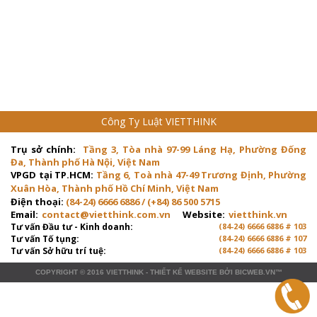
Công Ty Luật VIETTHINK
Trụ sở chính:
Tầng 3, Tòa nhà 97-99 Láng Hạ, Phường Đống
Đa, Thành phố Hà Nội, Việt Nam
VPGD tại TP.HCM:
Tầng 6, Toà nhà 47-49 Trương Định, Phường
Xuân Hòa, Thành phố Hồ Chí Minh, Việt Nam
Điện thoại:
(84-24) 6666 6886 / (+84) 86 500 5715
Email:
contact@vietthink.com.vn
Website:
vietthink.vn
Tư vấn Đầu tư - Kinh doanh:
(84-24) 6666 6886 # 103
Tư vấn Tố tụng:
(84-24) 6666 6886 # 107
Tư vấn Sở hữu trí tuệ:
(84-24) 6666 6886 # 103
COPYRIGHT © 2016
VIETTHINK
-
THIẾT KẾ WEBSITE
BỞI
BICWEB.VN
™