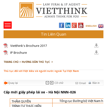
ENGLISH
Tin Liên Quan
Vietthink's Brochure 2017
IP Brochure
TRANG CHỦ >
HƯỚNG DẪN THỦ TỤC >
Thủ tục đối với Việt kiều và người nước ngoài Tại Việt Nam
Email
Quay lại
Cỡ chữ
Bản in
Cấp mới giấy phép lái xe - Hà Nội NNN-026
Tổng cục Đường bộ Việt Nam hoặc
THẨM QUYỀN
TRÌNH TỰ THỰC HIỆN