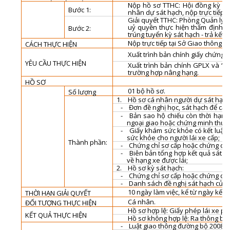
Nộp hồ sơ TTHC:
Hội đồng kỳ sá
Bước 1:
nhân dự sát hạch, nộp trực tiếp 
Giải quyết TTHC: Phòng Quản lý 
uỷ quyền thực hiện thẩm định h
Bước 2:
trúng tuyển kỳ sát hạch - trả kết q
Nộp trực tiếp tại Sở Giao thông vậ
CÁCH THỰC HIỆN
Xuất trình bản chính giấy chứng 
YÊU CẦU THỰC HIỆN
Xuất trình bản chính GPLX và “B
trường hợp nâng hạng.
HỒ SƠ
01 bộ hồ sơ.
Số lượng
1.
Hồ sơ cá nhân người dự sát hạch
-
Đơn đề nghị học, sát hạch để cấp
-
Bản sao hộ chiếu còn thời hạn 
ngoại giao hoặc chứng minh thư c
-
Giấy khám sức khỏe có kết luận 
sức khỏe cho người lái xe cấp;
Thành phần:
-
Chứng chỉ sơ cấp hoặc chứng chỉ 
-
Biên bản tổng hợp kết quả sát hạ
về hạng xe được lái;
2.
Hồ sơ kỳ sát hạch:
-
Chứng chỉ sơ cấp hoặc chứng chỉ đ
-
Danh sách đề nghị sát hạch của c
10 ngày làm việc, kể từ ngày kết t
THỜI HẠN GIẢI QUYẾT
Cá nhân.
ĐỐI TƯỢNG THỰC HIỆN
Hồ sơ hợp lệ: Giấy phép lái xe
phù
KẾT QUẢ THỰC HIỆN
Hồ sơ không hợp lệ:
Ra thông báo
-
Luật giao thông đường bộ 2008
;