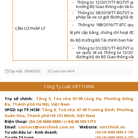
-
Thông tư 12/2017/TT-BGTVT quy đ
trưởng Bộ Giao thông vận tải ban
-
Thông tư 38/2019/TT-BGTVT sửa đ
phép lái xe cơ giới đường bộ do 
- Thông tư 188/2016/TT-BTC quy định
CĂN CỨ PHÁP LÝ
lệ phí cấp bằng, chứng chỉ hoạt độn
do Bộ trưởng Bộ Tài chính ban hành;
-
Thông tư 01/2021/TT-BGTVT sửa 
xe quốc tế và Thông tư 12/2017/
đường bộ do Bộ Giao thông vận t
Cập nhật: 19/04/2021
Lượt xem:4474
Công Ty Luật VIETTHINK
Trụ sở chính:
Tầng 3, Tòa nhà 97-99 Láng Hạ, Phường Đống
Đa, Thành phố Hà Nội, Việt Nam
VPGD tại TP.HCM:
Tầng 6, Toà nhà 47-49 Trương Định, Phường
Xuân Hòa, Thành phố Hồ Chí Minh, Việt Nam
Điện thoại:
(84-24) 6666 6886 / (+84) 86 500 5715
Email:
contact@vietthink.com.vn
Website:
vietthink.vn
Tư vấn Đầu tư - Kinh doanh:
(84-24) 6666 6886 # 103
Tư vấn Tố tụng:
(84-24) 6666 6886 # 107