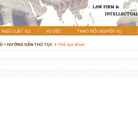
I NGŨ LUẬT SƯ
VỤ VIỆC
TRAO ĐỔI NGHIỆP VỤ
Ủ >
HƯỚNG DẪN THỦ TỤC >
Thủ tục khác