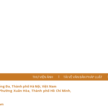
THƯ VIỆN ẢNH
TẢI VỀ VĂN BẢN PHÁP LUẬT
ống Đa, Thành phố Hà Nội, Việt Nam
 Phường Xuân Hòa, Thành phố Hồ Chí Minh,
.vn