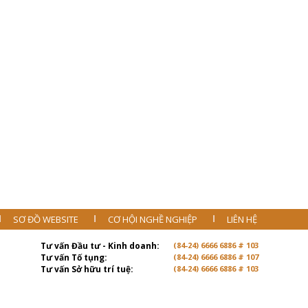
SƠ ĐỒ WEBSITE
CƠ HỘI NGHỀ NGHIỆP
LIÊN HỆ
Tư vấn Đầu tư - Kinh doanh:
(84-24) 6666 6886 # 103
Tư vấn Tố tụng:
(84-24) 6666 6886 # 107
Tư vấn Sở hữu trí tuệ:
(84-24) 6666 6886 # 103