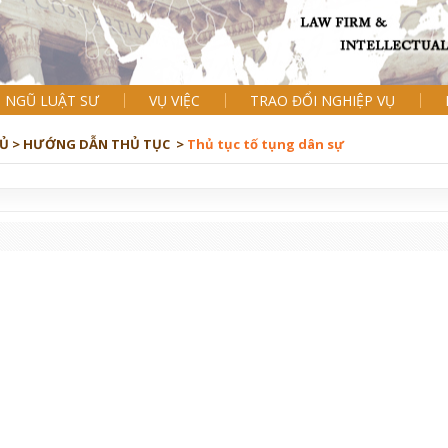
I NGŨ LUẬT SƯ
VỤ VIỆC
TRAO ĐỔI NGHIỆP VỤ
Ủ >
HƯỚNG DẪN THỦ TỤC >
Thủ tục tố tụng dân sự