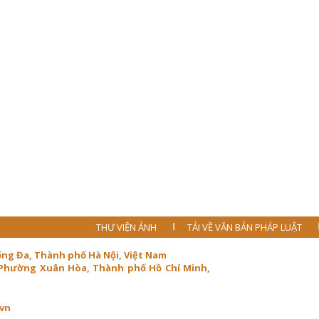
THƯ VIỆN ẢNH
TẢI VỀ VĂN BẢN PHÁP LUẬT
ống Đa, Thành phố Hà Nội, Việt Nam
 Phường Xuân Hòa, Thành phố Hồ Chí Minh,
.vn