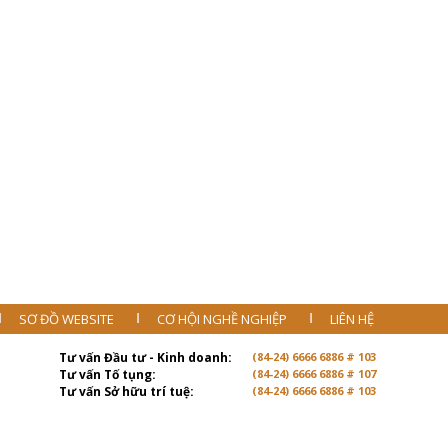
SƠ ĐỒ WEBSITE
CƠ HỘI NGHỀ NGHIỆP
LIÊN HỆ
Tư vấn Đầu tư - Kinh doanh:
(84-24) 6666 6886 # 103
Tư vấn Tố tụng:
(84-24) 6666 6886 # 107
Tư vấn Sở hữu trí tuệ:
(84-24) 6666 6886 # 103