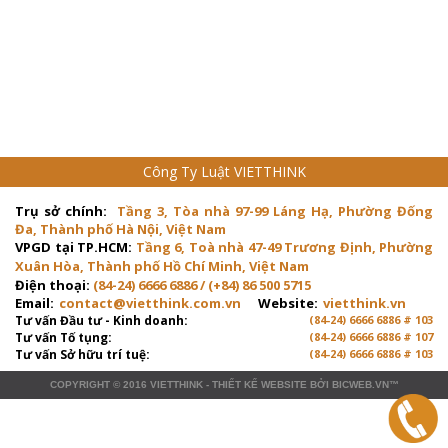
Công Ty Luật VIETTHINK
Trụ sở chính:
Tầng 3, Tòa nhà 97-99 Láng Hạ, Phường Đống
Đa, Thành phố Hà Nội, Việt Nam
VPGD tại TP.HCM:
Tầng 6, Toà nhà 47-49 Trương Định, Phường
Xuân Hòa, Thành phố Hồ Chí Minh, Việt Nam
Điện thoại:
(84-24) 6666 6886 / (+84) 86 500 5715
Email:
contact@vietthink.com.vn
Website:
vietthink.vn
Tư vấn Đầu tư - Kinh doanh:
(84-24) 6666 6886 # 103
Tư vấn Tố tụng:
(84-24) 6666 6886 # 107
Tư vấn Sở hữu trí tuệ:
(84-24) 6666 6886 # 103
COPYRIGHT © 2016
VIETTHINK
-
THIẾT KẾ WEBSITE
BỞI
BICWEB.VN
™