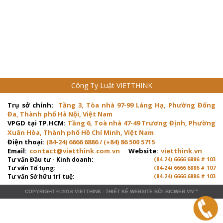
Công Ty Luật VIETTHINK
Trụ sở chính:
Tầng 3, Tòa nhà 97-99 Láng Hạ, Phường Đống
Đa, Thành phố Hà Nội, Việt Nam
VPGD tại TP.HCM:
Tầng 6, Toà nhà 47-49 Trương Định, Phường
Xuân Hòa, Thành phố Hồ Chí Minh, Việt Nam
Điện thoại:
(84-24) 6666 6886 / (+84) 86 500 5715
Email:
contact@vietthink.com.vn
Website:
vietthink.vn
Tư vấn Đầu tư - Kinh doanh:
(84-24) 6666 6886 # 103
Tư vấn Tố tụng:
(84-24) 6666 6886 # 107
Tư vấn Sở hữu trí tuệ:
(84-24) 6666 6886 # 103
COPYRIGHT © 2016
VIETTHINK
-
THIẾT KẾ WEBSITE
BỞI
BICWEB.VN
™