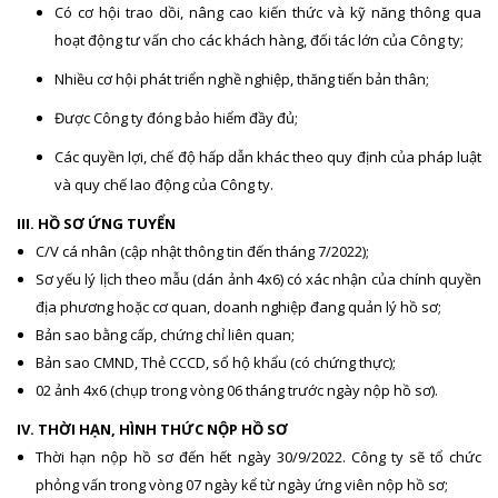
Có cơ hội trao dồi, nâng cao kiến thức và kỹ năng thông qua
hoạt động tư vấn cho các khách hàng, đối tác lớn của Công ty;
Nhiều cơ hội phát triển nghề nghiệp, thăng tiến bản thân;
Được Công ty đóng bảo hiểm đầy đủ;
Các quyền lợi, chế độ hấp dẫn khác theo quy định của pháp luật
và quy chế lao động của Công ty.
III. HỒ SƠ ỨNG TUYỂN
C/V cá nhân (cập nhật thông tin đến tháng 7/2022);
Sơ yếu lý lịch theo mẫu (dán ảnh 4x6) có xác nhận của chính quyền
địa phương hoặc cơ quan, doanh nghiệp đang quản lý hồ sơ;
Bản sao bằng cấp, chứng chỉ liên quan;
Bản sao CMND, Thẻ CCCD, sổ hộ khẩu (có chứng thực);
02 ảnh 4x6 (chụp trong vòng 06 tháng trước ngày nộp hồ sơ).
IV. THỜI HẠN, HÌNH THỨC NỘP HỒ SƠ
Thời hạn nộp hồ sơ đến hết ngày 30/9/2022. Công ty sẽ tổ chức
phỏng vấn trong vòng 07 ngày kể từ ngày ứng viên nộp hồ sơ;