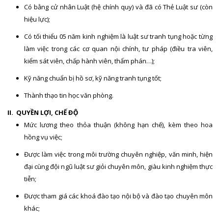
Có bằng cử nhân Luật (hệ chính quy) và đã có Thẻ Luật sư (còn
hiệu lực);
Có tối thiểu 05 năm kinh nghiệm là luật sư tranh tụng hoặc từng
làm việc trong các cơ quan nội chính, tư pháp (điều tra viên,
kiểm sát viên, chấp hành viên, thẩm phán…);
Kỹ năng chuẩn bị hồ sơ, kỹ năng tranh tụng tốt;
Thành thạo tin học văn phòng.
II. QUYỀN LỢI, CHẾ ĐỘ
Mức lương theo thỏa thuận (không hạn chế), kèm theo hoa
hồng vụ việc;
Được làm việc trong môi trường chuyên nghiệp, văn minh, hiện
đại cùng đội ngũ luật sư giỏi chuyên môn, giàu kinh nghiệm thực
tiễn;
Được tham giá các khoá đào tạo nội bộ và đào tạo chuyên môn
khác;