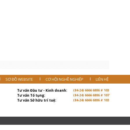
SƠ ĐỒ WEBSITE
CƠ HỘI NGHỀ NGHIỆP
LIÊN HỆ
Tư vấn Đầu tư - Kinh doanh:
(84-24) 6666 6886 # 103
Tư vấn Tố tụng:
(84-24) 6666 6886 # 107
Tư vấn Sở hữu trí tuệ:
(84-24) 6666 6886 # 103