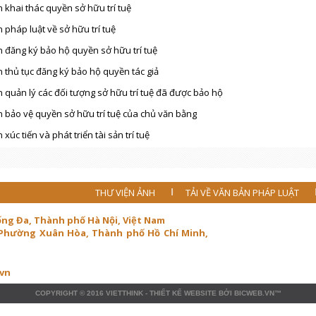
 khai thác quyền sở hữu trí tuệ
 pháp luật về sở hữu trí tuệ
 đăng ký bảo hộ quyền sở hữu trí tuệ
 thủ tục đăng ký bảo hộ quyền tác giả
 quản lý các đối tượng sở hữu trí tuệ đã được bảo hộ
 bảo vệ quyền sở hữu trí tuệ của chủ văn bằng
 xúc tiến và phát triển tài sản trí tuệ
THƯ VIỆN ẢNH
TẢI VỀ VĂN BẢN PHÁP LUẬT
ống Đa, Thành phố Hà Nội, Việt Nam
 Phường Xuân Hòa, Thành phố Hồ Chí Minh,
.vn
COPYRIGHT © 2016
VIETTHINK
-
THIẾT KẾ WEBSITE
BỞI
BICWEB.VN
™