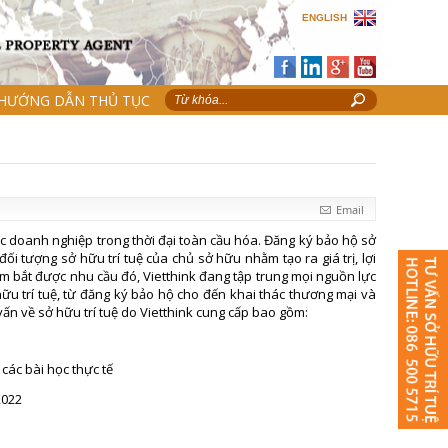
ENGLISH
HƯỚNG DẪN THỦ TỤC
Email
các doanh nghiệp trong thời đại toàn cầu hóa. Đăng ký bảo hộ sở
ối tượng sở hữu trí tuệ của chủ sở hữu nhằm tạo ra giá trị, lợi
m bắt được nhu cầu đó, Vietthink đang tập trung mọi nguồn lực
ữu trí tuệ, từ đăng ký bảo hộ cho đến khai thác thương mại và
vấn về sở hữu trí tuệ do Vietthink cung cấp bao gồm:
các bài học thực tế
2022