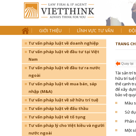
GIỚI THIỆU
LĨNH VỰC TƯ VẤN
ĐỘ
Tư vấn pháp luật về doanh nghiệp
TRANG CH
Tư vấn pháp luật về đầu tư tại Việt
Nam
Quay lại
Tư vấn pháp luật về đầu tư ra nước
Tài sản trí
ngoài
hữu trí tuệ
Tư vấn pháp luật về mua bán, sáp
thế cạnh t
để xây dựng
nhập (M&A)
bảo vệ quyề
Tư vấn pháp luật về sở hữu trí tuệ
Màu s
Tư vấn pháp luật về đấu thầu
Sử dụn
Tư vấn pháp luật về tố tụng
Phản đ
Tư vấn pháp lý cho Việt kiều và người
Một số
nước ngoài