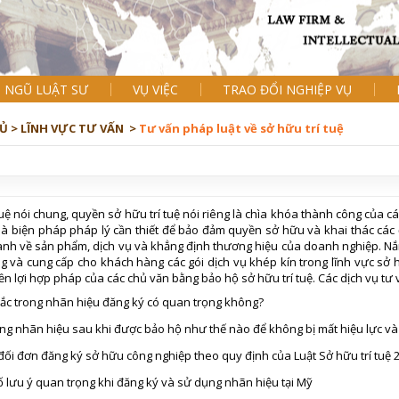
I NGŨ LUẬT SƯ
VỤ VIỆC
TRAO ĐỔI NGHIỆP VỤ
Ủ >
LĨNH VỰC TƯ VẤN >
Tư vấn pháp luật về sở hữu trí tuệ
 tuệ nói chung, quyền sở hữu trí tuệ nói riêng là chìa khóa thành công của 
 là biện pháp pháp lý cần thiết để bảo đảm quyền sở hữu và khai thác các đ
ranh về sản phẩm, dịch vụ và khẳng định thương hiệu của doanh nghiệp. Nắ
 và cung cấp cho khách hàng các gói dịch vụ khép kín trong lĩnh vực sở h
n lợi hợp pháp của các chủ văn bằng bảo hộ sở hữu trí tuệ. Các dịch vụ tư 
ắc trong nhãn hiệu đăng ký có quan trọng không?
g nhãn hiệu sau khi được bảo hộ như thế nào để không bị mất hiệu lực và 
ối đơn đăng ký sở hữu công nghiệp theo quy định của Luật Sở hữu trí tuệ 
 lưu ý quan trọng khi đăng ký và sử dụng nhãn hiệu tại Mỹ