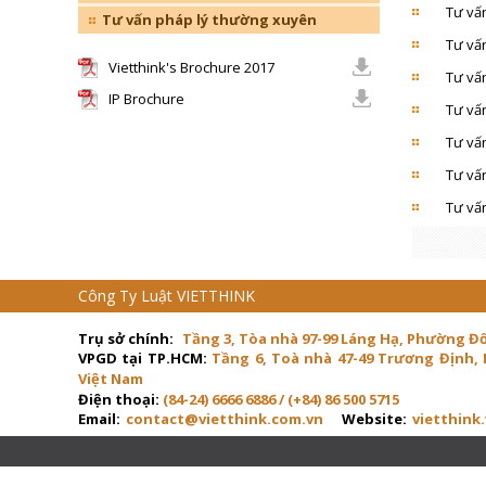
Tư vấn
Tư vấn pháp lý thường xuyên
Tư vấn
Vietthink's Brochure 2017
Tư vấn
IP Brochure
Tư vấn
Tư vấn
Tư vấn
Tư vấn
Công Ty Luật VIETTHINK
Trụ sở chính:
Tầng 3, Tòa nhà 97-99 Láng Hạ, Phường Đ
VPGD tại TP.HCM:
Tầng 6, Toà nhà 47-49 Trương Định,
Việt Nam
Điện thoại:
(84-24) 6666 6886 / (+84) 86 500 5715
Email:
contact@vietthink.com.vn
Website:
vietthink