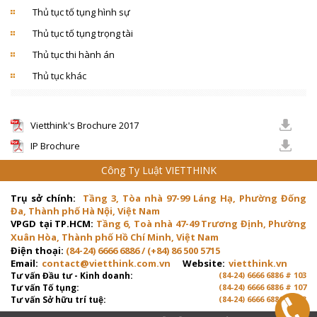
Thủ tục tố tụng hình sự
Thủ tục tố tụng trọng tài
Thủ tục thi hành án
Thủ tục khác
Vietthink's Brochure 2017
IP Brochure
Công Ty Luật VIETTHINK
Trụ sở chính:
Tầng 3, Tòa nhà 97-99 Láng Hạ, Phường Đống
Đa, Thành phố Hà Nội, Việt Nam
VPGD tại TP.HCM:
Tầng 6, Toà nhà 47-49 Trương Định, Phường
Xuân Hòa, Thành phố Hồ Chí Minh, Việt Nam
Điện thoại:
(84-24) 6666 6886 / (+84) 86 500 5715
Email:
contact@vietthink.com.vn
Website:
vietthink.vn
Tư vấn Đầu tư - Kinh doanh:
(84-24) 6666 6886 # 103
Tư vấn Tố tụng:
(84-24) 6666 6886 # 107
Tư vấn Sở hữu trí tuệ:
(84-24) 6666 6886 # 103