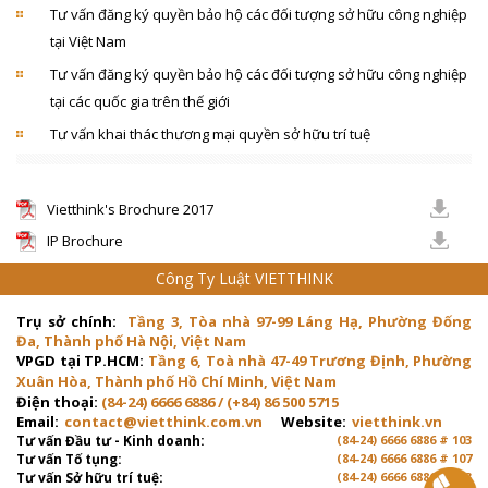
Tư vấn đăng ký quyền bảo hộ các đối tượng sở hữu công nghiệp
tại Việt Nam
Tư vấn đăng ký quyền bảo hộ các đối tượng sở hữu công nghiệp
tại các quốc gia trên thế giới
Tư vấn khai thác thương mại quyền sở hữu trí tuệ
Vietthink's Brochure 2017
IP Brochure
Công Ty Luật VIETTHINK
Trụ sở chính:
Tầng 3, Tòa nhà 97-99 Láng Hạ, Phường Đống
Đa, Thành phố Hà Nội, Việt Nam
VPGD tại TP.HCM:
Tầng 6, Toà nhà 47-49 Trương Định, Phường
Xuân Hòa, Thành phố Hồ Chí Minh, Việt Nam
Điện thoại:
(84-24) 6666 6886 / (+84) 86 500 5715
Email:
contact@vietthink.com.vn
Website:
vietthink.vn
Tư vấn Đầu tư - Kinh doanh:
(84-24) 6666 6886 # 103
Tư vấn Tố tụng:
(84-24) 6666 6886 # 107
Tư vấn Sở hữu trí tuệ:
(84-24) 6666 6886 # 103