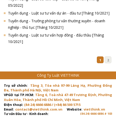
05/2022]
Tuyển dụng - Luật sư tư vấn dự án - đầu tư [Tháng 10/2021]
Tuyển dụng - Trưởng phòng tư vấn thường xuyên - doanh
nghiệp - thủ tục [Tháng 10/2021]
Tuyển dụng - Luật sư tư vấn hợp đồng - đấu thầu [Tháng
10/2021]
1
2
Công Ty Luật VIETTHINK
Trụ sở chính:
Tầng 3, Tòa nhà 97-99 Láng Hạ, Phường Đống
Đa, Thành phố Hà Nội, Việt Nam
VPGD tại TP.HCM:
Tầng 6, Toà nhà 47-49 Trương Định, Phường
Xuân Hòa, Thành phố Hồ Chí Minh, Việt Nam
Điện thoại:
(84-24) 6666 6886 / (+84) 86 500 5715
Email:
contact@vietthink.com.vn
Website:
vietthink.vn
Tư vấn Đầu tư - Kinh doanh:
(84-24) 6666 6886 # 103