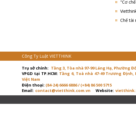
"Cơ chế
Vietthin
Chế tài
Công Ty Luật VIETTHINK
Trụ sở chính:
Tầng 3, Tòa nhà 97-99 Láng Hạ, Phường Đ
VPGD tại TP.HCM:
Tầng 6, Toà nhà 47-49 Trương Định,
Việt Nam
Điện thoại:
(84-24) 6666 6886 / (+84) 86 500 5715
Email:
contact@vietthink.com.vn
Website:
vietthink