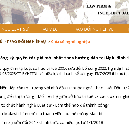
I NGŨ LUẬT SƯ
VỤ VIỆC
TRAO ĐỔI NGHIỆP VỤ
Ủ >
TRAO ĐỔI NGHIỆP VỤ >
Chia sẻ nghề nghiệp
đăng ký quyền tác giả mới nhất theo hướng dẫn tại Nghị địn
 quy định tại Luật sở hữu trí tuệ 2005, sửa đổi bổ sung 2022, Nghị định 
 08/2023/TT-BVHTTDL, có hiệu lực thi hành kể từ ngày 15/7/2023 thì thủ tụ
 kiện tiếp cận thị trường với nhà đầu tư nước ngoài theo Luật Đầu t
ng đến thị trường - Mối liên hệ giữa sở hữu trí tuệ và các doanh ngh
ị tổ chức hành nghề Luật sư - Làm thế nào để thành công?
a Malawi chính thức là thành viên của hệ thống Madrid
hình sự sửa đổi 2017 chính thức có hiệu lực từ 1/1/2018