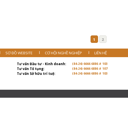
1
2
SƠ ĐỒ WEBSITE
CƠ HỘI NGHỀ NGHIỆP
LIÊN HỆ
Tư vấn Đầu tư - Kinh doanh:
(84-24) 6666 6886 # 103
Tư vấn Tố tụng:
(84-24) 6666 6886 # 107
Tư vấn Sở hữu trí tuệ:
(84-24) 6666 6886 # 103