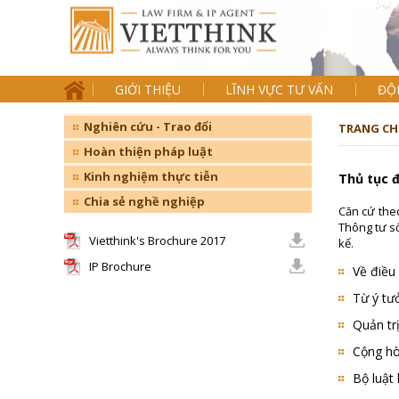
GIỚI THIỆU
LĨNH VỰC TƯ VẤN
ĐỘ
Nghiên cứu - Trao đổi
TRANG CH
Hoàn thiện pháp luật
Kinh nghiệm thực tiễn
Thủ tục 
Chia sẻ nghề nghiệp
Căn cứ theo
Thông tư số
Vietthink's Brochure 2017
kể.
IP Brochure
Về điều
Từ ý tưở
Quản tr
Cộng hò
Bộ luật 