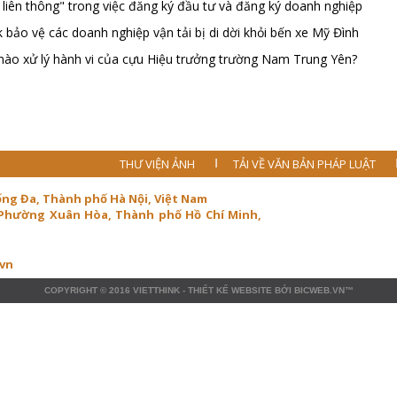
 liên thông" trong việc đăng ký đầu tư và đăng ký doanh nghiệp
k bảo vệ các doanh nghiệp vận tải bị di dời khỏi bến xe Mỹ Đình
 nào xử lý hành vi của cựu Hiệu trưởng trường Nam Trung Yên?
THƯ VIỆN ẢNH
TẢI VỀ VĂN BẢN PHÁP LUẬT
ống Đa, Thành phố Hà Nội, Việt Nam
 Phường Xuân Hòa, Thành phố Hồ Chí Minh,
.vn
COPYRIGHT © 2016
VIETTHINK
-
THIẾT KẾ WEBSITE
BỞI
BICWEB.VN
™