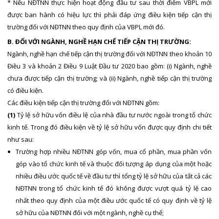
* Nếu NĐTNN thực hiện hoạt động đầu tư sau thời điểm VBPL mới
được ban hành có hiệu lực thì phải đáp ứng điều kiện tiếp cận thị
trường đối với NĐTNN theo quy định của VBPL mới đó.
B. ĐỐI VỚI NGÀNH, NGHỀ HẠN CHẾ TIẾP CẬN THỊ TRƯỜNG:
Ngành, nghề hạn chế tiếp cận thị trường đối với NĐTNN theo khoản 10
Điều 3 và khoản 2 Điều 9 Luật Đầu tư 2020 bao gồm: (i) Ngành, nghề
chưa được tiếp cận thị trường; và (ii) Ngành, nghề tiếp cận thị trường
có điều kiện.
Các điều kiện tiếp cận thị trường đối với NĐTNN gồm:
(1)
Tỷ lệ sở hữu vốn điều lệ của nhà đầu tư nước ngoài trong tổ chức
kinh tế. Trong đó điều kiện về tỷ lệ sở hữu vốn được quy định chi tiết
như sau:
Trường hợp nhiều NĐTNN góp vốn, mua cổ phần, mua phần vốn
góp vào tổ chức kinh tế và thuộc đối tượng áp dụng của một hoặc
nhiều điều ước quốc tế về đầu tư thì tổng tỷ lệ sở hữu của tất cả các
NĐTNN trong tổ chức kinh tế đó không được vượt quá tỷ lệ cao
nhất theo quy định của một điều ước quốc tế có quy định về tỷ lệ
sở hữu của NĐTNN đối với một ngành, nghề cụ thể;