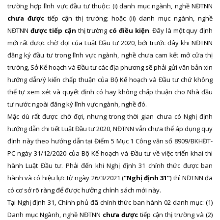
trường hợp lĩnh vực đầu tư thuộc: (i) danh mục ngành, nghề NĐTNN
chưa được
tiếp cận thị trường; hoặc (ii) danh mục ngành, nghề
NĐTNN
được tiếp cận
thị trường
có điều kiện
. Đây là một quy định
mới rất được chờ đợi của Luật Đầu tư 2020, bởi trước đây khi NĐTNN
đăng ký đầu tư trong lĩnh vực ngành, nghề chưa cam kết mở cửa thị
trường, Sở Kế hoạch và Đầu tư các địa phương sẽ phải gửi văn bản xin
hướng dẫn/ý kiến chấp thuận của Bộ Kế hoạch và Đầu tư chứ không
thể tự xem xét và quyết định có hay không chấp thuận cho Nhà đầu
tư nước ngoài đăng ký lĩnh vực ngành, nghề đó.
Mặc dù rất được chờ đợi, nhưng trong thời gian chưa có Nghị định
hướng dẫn chi tiết Luật Đầu tư 2020, NĐTNN vẫn chưa thể áp dụng quy
định này theo hướng dẫn tại Điểm 5 Mục 1 Công văn số 8909/BKHĐT-
PC ngày 31/12/2020 của Bộ Kế hoạch và Đầu tư về việc triển khai thi
hành Luật Đầu tư. Phải đến khi Nghị định 31 chính thức được ban
hành và có hiệu lực từ ngày 26/3/2021 (
“Nghị định 31”
) thì NĐTNN đã
có cơ sở rõ ràng để được hưởng chính sách mới này.
Tại Nghị định 31, Chính phủ đã chính thức ban hành 02 danh mục: (1)
Danh mục Ngành, nghề NĐTNN
chưa được
tiếp cận thị trường và (2)