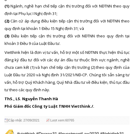
(1)
Ngành, nghề hạn chế tiếp cận thị trường đối với NĐTNN theo quy
định tại Phụ lục I Nghị định 31;
(2)
Căn cứ áp dụng điều kiện tiếp cận thị trường đối với NĐTNN theo
quy định tại khoản 1 Điều 15 Nghị định 31; và
(3)
Điều kiện tiếp cận thị trường đối với NĐTNN theo quy định tại
khoản 3 Điều 9 của Luật Đầu tư.
Vietthink hiện là đơn vị tư vấn, hỗ trợ một số NĐTNN thực hiện thủ tục
đăng ký đầu tư đối với các dự án đầu tư thuộc lĩnh vực ngành, nghề
chưa cam kết (1) và hạn chế tiếp cận thị trường (2) theo quy định của
Luật Đầu tư 2020 và Nghị định 31/2021/NĐ-CP. Chúng tôi sẵn sàng tư
vấn, hỗ trợ Quý Khách hàng, Quý Nhà đầu tư về điều kiện, thủ tục đầu
tư theo các quy định này.
ThS., LS. Nguyễn Thanh Hà
Phó Giám đốc Công ty Luật TNHH Vietthink./.
Cập nhật: 27/09/2021
Lượt xem:60765
#vietthink #Decree31 #InvestmentLaw2020 #Nghidinh31