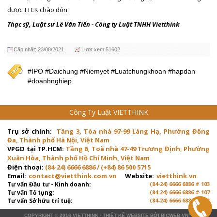
được TTCK chào đón.
Thạc sỹ, Luật sư Lê Văn Tiến - Công ty Luật TNHH Vietthink
Cập nhật: 23/08/2021
Lượt xem:51602
#IPO #Daichung #Niemyet #Luatchungkhoan #hapdan
#doanhnghiep
Công Ty Luật VIETTHINK
Trụ sở chính:
Tầng 3, Tòa nhà 97-99 Láng Hạ, Phường Đống
Đa, Thành phố Hà Nội, Việt Nam
VPGD tại TP.HCM:
Tầng 6, Toà nhà 47-49 Trương Định, Phường
Xuân Hòa, Thành phố Hồ Chí Minh, Việt Nam
Điện thoại:
(84-24) 6666 6886 / (+84) 86 500 5715
Email:
contact@vietthink.com.vn
Website:
vietthink.vn
Tư vấn Đầu tư - Kinh doanh:
(84-24) 6666 6886 # 103
Tư vấn Tố tụng:
(84-24) 6666 6886 # 107
Tư vấn Sở hữu trí tuệ:
(84-24) 6666 6886 # 103
COPYRIGHT © 2016
VIETTHINK
-
THIẾT KẾ WEBSITE
BỞI
BICWEB.VN
™