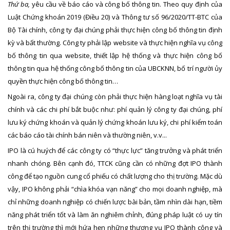
Thứ ba,
yêu cầu về báo cáo và công bố thông tin. Theo quy định của
Luật Chứng khoán 2019 (Điều 20) và Thông tư số 96/2020/TT-BTC của
Bộ Tài chính, công ty đại chúng phải thực hiện công bố thông tin định
kỳ và bất thường. Công ty phải lập website và thực hiện nghĩa vụ công
bố thông tin qua website, thiết lập hệ thống và thực hiện công bố
thông tin qua hệ thống công bố thông tin của UBCKNN, bố trí người ủy
quyền thực hiện công bố thông tin…
Ngoài ra, công ty đại chúng còn phải thực hiện hàng loạt nghĩa vụ tài
chính và các chi phí bắt buộc như: phí quản lý công ty đại chúng, phí
lưu ký chứng khoán và quản lý chứng khoán lưu ký, chi phí kiểm toán
các báo cáo tài chính bán niên và thường niên, v.v...
IPO là cú huých để các công ty có “thực lực” tăng trưởng và phát triển
nhanh chóng. Bên cạnh đó, TTCK cũng cần có những đợt IPO thành
công để tạo nguồn cung cổ phiếu có chất lượng cho thị trường. Mặc dù
vậy, IPO không phải “chìa khóa vạn năng” cho mọi doanh nghiệp, mà
chỉ những doanh nghiệp có chiến lược bài bản, tầm nhìn dài hạn, tiềm
năng phát triển tốt và làm ăn nghiêm chỉnh, đúng pháp luật có uy tín
trên thị trường thì mới hứa hẹn những thương vụ IPO thành công và