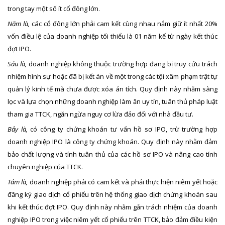
trong tay một số ít cổ đông lớn.
Năm là,
các cổ đông lớn phải cam kết cùng nhau nắm giữ ít nhất 20%
vốn điều lệ của doanh nghiệp tối thiểu là 01 năm kể từ ngày kết thúc
đợt IPO.
Sáu là,
doanh nghiệp không thuộc trường hợp đang bị truy cứu trách
nhiệm hình sự hoặc đã bị kết án về một trong các tội xâm phạm trật tự
quản lý kinh tế mà chưa được xóa án tích. Quy định này nhằm sàng
lọc và lựa chọn những doanh nghiệp làm ăn uy tín, tuân thủ pháp luật
tham gia TTCK, ngăn ngừa nguy cơ lừa đảo đối với nhà đầu tư.
Bảy là,
có công ty chứng khoán tư vấn hồ sơ IPO, trừ trường hợp
doanh nghiệp IPO là công ty chứng khoán. Quy định này nhằm đảm
bảo chất lượng và tính tuân thủ của các hồ sơ IPO và nâng cao tính
chuyên nghiệp của TTCK.
Tám là,
doanh nghiệp phải có cam kết và phải thực hiện niêm yết hoặc
đăng ký giao dịch cổ phiếu trên hệ thống giao dịch chứng khoán sau
khi kết thúc đợt IPO. Quy định này nhằm gắn trách nhiệm của doanh
nghiệp IPO trong việc niêm yết cổ phiếu trên TTCK, bảo đảm điều kiện