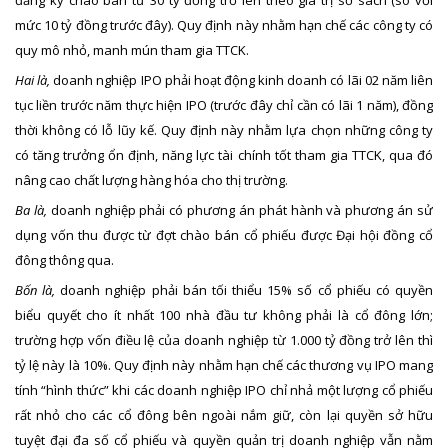
mức 10 tỷ đồng trước đây). Quy định này nhằm hạn chế các công ty có
quy mô nhỏ, manh mún tham gia TTCK.
Hai là,
doanh nghiệp IPO phải hoạt động kinh doanh có lãi 02 năm liên
tục liền trước năm thực hiện IPO (trước đây chỉ cần có lãi 1 năm), đồng
thời không có lỗ lũy kế. Quy định này nhằm lựa chọn những công ty
có tăng trưởng ổn định, năng lực tài chính tốt tham gia TTCK, qua đó
nâng cao chất lượng hàng hóa cho thị trường.
Ba là,
doanh nghiệp phải có phương án phát hành và phương án sử
dụng vốn thu được từ đợt chào bán cổ phiếu được Đại hội đồng cổ
đông thông qua.
Bốn là,
doanh nghiệp phải bán tối thiểu 15% số cổ phiếu có quyền
biểu quyết cho ít nhất 100 nhà đầu tư không phải là cổ đông lớn;
trường hợp vốn điều lệ của doanh nghiệp từ 1.000 tỷ đồng trở lên thì
tỷ lệ này là 10%. Quy định này nhằm hạn chế các thương vụ IPO mang
tính “hình thức” khi các doanh nghiệp IPO chỉ nhả một lượng cổ phiếu
rất nhỏ cho các cổ đông bên ngoài nắm giữ, còn lại quyền sở hữu
tuyệt đại đa số cổ phiếu và quyền quản trị doanh nghiệp vẫn nằm