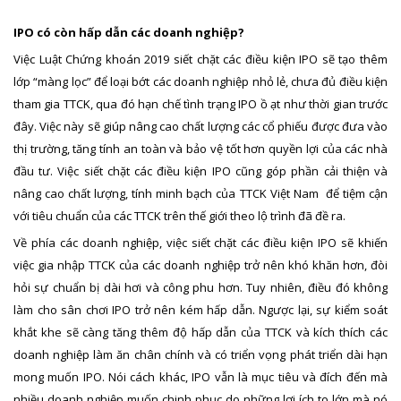
IPO có còn hấp dẫn các doanh nghiệp?
Việc Luật Chứng khoán 2019 siết chặt các điều kiện IPO sẽ tạo thêm
lớp “màng lọc” để loại bớt các doanh nghiệp nhỏ lẻ, chưa đủ điều kiện
tham gia TTCK, qua đó hạn chế tình trạng IPO ồ ạt như thời gian trước
đây. Việc này sẽ giúp nâng cao chất lượng các cổ phiếu được đưa vào
thị trường, tăng tính an toàn và bảo vệ tốt hơn quyền lợi của các nhà
đầu tư. Việc siết chặt các điều kiện IPO cũng góp phần cải thiện và
nâng cao chất lượng, tính minh bạch của TTCK Việt Nam để tiệm cận
với tiêu chuẩn của các TTCK trên thế giới theo lộ trình đã đề ra.
Về phía các doanh nghiệp, việc siết chặt các điều kiện IPO sẽ khiến
việc gia nhập TTCK của các doanh nghiệp trở nên khó khăn hơn, đòi
hỏi sự chuẩn bị dài hơi và công phu hơn. Tuy nhiên, điều đó không
làm cho sân chơi IPO trở nên kém hấp dẫn. Ngược lại, sự kiểm soát
khắt khe sẽ càng tăng thêm độ hấp dẫn của TTCK và kích thích các
doanh nghiệp làm ăn chân chính và có triển vọng phát triển dài hạn
mong muốn IPO. Nói cách khác, IPO vẫn là mục tiêu và đích đến mà
nhiều doanh nghiệp muốn chinh phục do những lợi ích to lớn mà nó