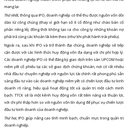
mang lại.
Thứ nhất,
thông qua IPO, doanh nghiệp có thể thu được nguồn vốn dồi
dào từ công chúng (thay vì giới hạn số ít cổ đông như chào bán cổ
phần riêng lẻ), đồng thời không tạo ra cho công ty những khoản nợ
phải trả cùng các khoản lãi kèm theo (như khi phát hành trái phiếu).
Ngoài ra, sau khi IPO và trở thành đại chúng, doanh nghiệp sẽ tiếp
cận được với các hình thức huy động vốn đa dạng với chi phí hợp lý.
Các doanh nghiệp IPO có thể đăng ký giao dịch trên sàn UPCOM hoặc
niêm yết cổ phiếu tại các sở giao dịch chứng khoán, nơi có rất nhiều
nhà đầu tư chuyên nghiệp với nguồn lực tài chính rất phong phú sẵn
sàng đầu tư vào các doanh nghiệp niêm yết có chiến lược đầu tư kinh
doanh rõ ràng, hiệu quả hoạt động tốt và quản trị một cách minh
bạch. TTCK sẽ là một kênh huy động vốn rất tiềm năng và thuận lợi,
với chi phí thấp hơn so với nguồn vốn tín dụng để phục vụ chiến lược
đầu tư kinh doanh của doanh nghiệp.
Thứ hai,
IPO giúp nâng cao tính minh bạch, chuẩn mực trong quản trị
doanh nghiệp.