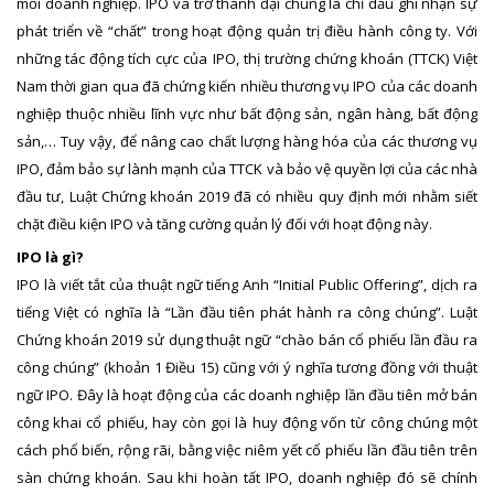
mỗi doanh nghiệp. IPO và trở thành đại chúng là chỉ dấu ghi nhận sự
phát triển về “chất” trong hoạt động quản trị điều hành công ty. Với
những tác động tích cực của IPO, thị trường chứng khoán (TTCK) Việt
Nam thời gian qua đã chứng kiến nhiều thương vụ IPO của các doanh
nghiệp thuộc nhiều lĩnh vực như bất động sản, ngân hàng, bất động
sản,… Tuy vậy, để nâng cao chất lượng hàng hóa của các thương vụ
IPO, đảm bảo sự lành mạnh của TTCK và bảo vệ quyền lợi của các nhà
đầu tư, Luật Chứng khoán 2019 đã có nhiều quy định mới nhằm siết
chặt điều kiện IPO và tăng cường quản lý đối với hoạt động này.
IPO là gì?
IPO là viết tắt của thuật ngữ tiếng Anh “Initial Public Offering”, dịch ra
tiếng Việt có nghĩa là “Lần đầu tiên phát hành ra công chúng”. Luật
Chứng khoán 2019 sử dụng thuật ngữ “chào bán cổ phiếu lần đầu ra
công chúng” (khoản 1 Điều 15) cũng với ý nghĩa tương đồng với thuật
ngữ IPO. Đây là hoạt động của các doanh nghiệp lần đầu tiên mở bán
công khai cổ phiếu, hay còn gọi là huy động vốn từ công chúng một
cách phổ biến, rộng rãi, bằng việc niêm yết cổ phiếu lần đầu tiên trên
sàn chứng khoán. Sau khi hoàn tất IPO, doanh nghiệp đó sẽ chính