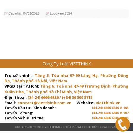
Cập nhật: 04/01/2022
Lượt xem:7524
Công Ty Luật VIETTHINK
Trụ sở chính:
Tầng 3, Tòa nhà 97-99 Láng Hạ, Phường Đống
Đa, Thành phố Hà Nội, Việt Nam
VPGD tại TP.HCM:
Tầng 6, Toà nhà 47-49 Trương Định, Phường
Xuân Hòa, Thành phố Hồ Chí Minh, Việt Nam
Điện thoại:
(84-24) 6666 6886 / (+84) 86 500 5715
Email:
contact@vietthink.com.vn
Website:
vietthink.vn
Tư vấn Đầu tư - Kinh doanh:
(84-24) 6666 6886 # 103
Tư vấn Tố tụng:
(84-24) 6666 6886 # 107
Tư vấn Sở hữu trí tuệ:
(84-24) 6666 6886 # 103
COPYRIGHT © 2016
VIETTHINK
-
THIẾT KẾ WEBSITE
BỞI
BICWEB.VN
™