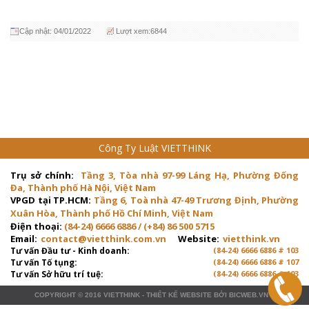
Cập nhật: 04/01/2022
Lượt xem:6844
Công Ty Luật VIETTHINK
Trụ sở chính:
Tầng 3, Tòa nhà 97-99 Láng Hạ, Phường Đống
Đa, Thành phố Hà Nội, Việt Nam
VPGD tại TP.HCM:
Tầng 6, Toà nhà 47-49 Trương Định, Phường
Xuân Hòa, Thành phố Hồ Chí Minh, Việt Nam
Điện thoại:
(84-24) 6666 6886 / (+84) 86 500 5715
Email:
contact@vietthink.com.vn
Website:
vietthink.vn
Tư vấn Đầu tư - Kinh doanh:
(84-24) 6666 6886 # 103
Tư vấn Tố tụng:
(84-24) 6666 6886 # 107
Tư vấn Sở hữu trí tuệ:
(84-24) 6666 6886 # 103
COPYRIGHT © 2016
VIETTHINK
-
THIẾT KẾ WEBSITE
BỞI
BICWEB.VN
™