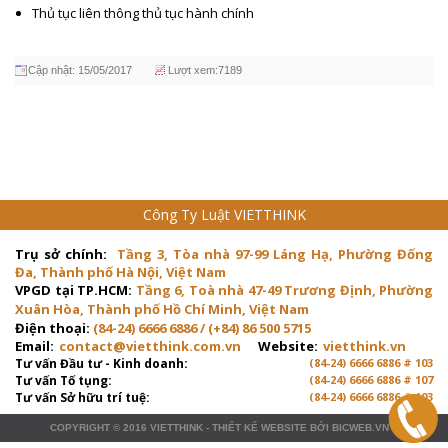
Thủ tục liên thông thủ tục hành chính
Cập nhật: 15/05/2017
Lượt xem:7189
Công Ty Luật VIETTHINK
Trụ sở chính:
Tầng 3, Tòa nhà 97-99 Láng Hạ, Phường Đống
Đa, Thành phố Hà Nội, Việt Nam
VPGD tại TP.HCM:
Tầng 6, Toà nhà 47-49 Trương Định, Phường
Xuân Hòa, Thành phố Hồ Chí Minh, Việt Nam
Điện thoại:
(84-24) 6666 6886 / (+84) 86 500 5715
Email:
contact@vietthink.com.vn
Website:
vietthink.vn
Tư vấn Đầu tư - Kinh doanh:
(84-24) 6666 6886 # 103
Tư vấn Tố tụng:
(84-24) 6666 6886 # 107
Tư vấn Sở hữu trí tuệ:
(84-24) 6666 6886 # 103
COPYRIGHT © 2016
VIETTHINK
-
THIẾT KẾ WEBSITE
BỞI
BICWEB.VN
™