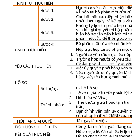
TRÌNH TỰ THỰC HIỆN
Người có yêu cầu thực hiện điền đ
Bước 1:
và nộp tại bộ phận một cửa của 
Cán bộ một cửa tiếp nhận hồ sơ, 
Bước 2:
nhận, hẹn ngày trả kết quả và ch
Phòng Lý lịch tư pháp tiếp nhận 
sau khi giải quyết tới bộ phận m
Bước 3:
hiện hồ sơ cần tiến hành xác minh
phận một cửa để thông báo hoặc hẹ
Bộ phận một cửa tiếp nhận kết qu
Bước 4:
Nộp trực tiếp tại bộ phận một cử
CÁCH THỰC HIỆN
1.
Người có yêu cầu trực tiếp nộp hồ
2.
Trường hợp người có yêu cầu cấp
để đăng ký, thì có thể ủy quyền c
YÊU CẦU THỰC HIỆN
3.
Việc ủy quyền phải bằng văn bản
4.
Nếu người được ủy quyền là cha, 
bằng giấy tờ chứng minh mối qua
HỒ SƠ
02
bộ hồ sơ.
Số lượng:
1.
Tờ khai yêu cầu cấp phiếu lý lịch
2.
Hộ chiếu và Visa;
3.
Thẻ thường trú hoặc tạm trú ho
Thành phần:
trấn;
4.
Bản chính Văn bản ủy quyền the
của pháp luật) và CMND của ngườ
15
ngày làm việc.
THỜI HẠN GIẢI QUYẾT
Công dân nước ngoài đang cư trú 
ĐỐI TƯỢNG THỰC HIỆN
Hồ sơ hợp lệ:
Cấp phiếu lý lịch tư
KẾT QUẢ THỰC HIỆN
Hồ sơ không hợp lệ:
Ra thông báo