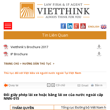
ENGLISH
Tin Liên Quan
Vietthink's Brochure 2017
IP Brochure
TRANG CHỦ >
HƯỚNG DẪN THỦ TỤC >
Thủ tục đối với Việt kiều và người nước ngoài Tại Việt Nam
Email
Quay lại
Cỡ chữ
Bản in
Đổi giấy phép lái xe hoặc bằng lái xe của nước ngoài cấp
NNN-015
Tổng cục Đường bộ Việt Nam hoặc 
THẨM QUYỀN