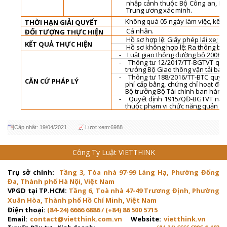
nhập cảnh thuộc Bộ Công an, Ph
Trung ương xác minh.
Không quá 05 ngày làm việc, kể t
THỜI HẠN GIẢI QUYẾT
Cá nhân.
ĐỐI TƯỢNG THỰC HIỆN
Hồ sơ hợp lệ: Giấy phép lái xe;
KẾT QUẢ THỰC HIỆN
Hồ sơ không hợp lệ:
Ra thông báo
-
Luật giao thông đường bộ 2008
;
-
Thông tư 12/2017/TT-BGTVT quy đ
trưởng Bộ Giao thông vận tải ba
-
Thông tư 188/2016/TT-BTC quy đị
CĂN CỨ PHÁP LÝ
phí cấp bằng, chứng chỉ hoạt độ
Bộ trưởng Bộ Tài chính ban hành
-
Quyết định 1915/QĐ-BGTVT năm 2
thuộc phạm vi chức năng quản lý 
Cập nhật: 19/04/2021
Lượt xem:6988
Công Ty Luật VIETTHINK
Trụ sở chính:
Tầng 3, Tòa nhà 97-99 Láng Hạ, Phường Đống
Đa, Thành phố Hà Nội, Việt Nam
VPGD tại TP.HCM:
Tầng 6, Toà nhà 47-49 Trương Định, Phường
Xuân Hòa, Thành phố Hồ Chí Minh, Việt Nam
Điện thoại:
(84-24) 6666 6886 / (+84) 86 500 5715
Email:
contact@vietthink.com.vn
Website:
vietthink.vn