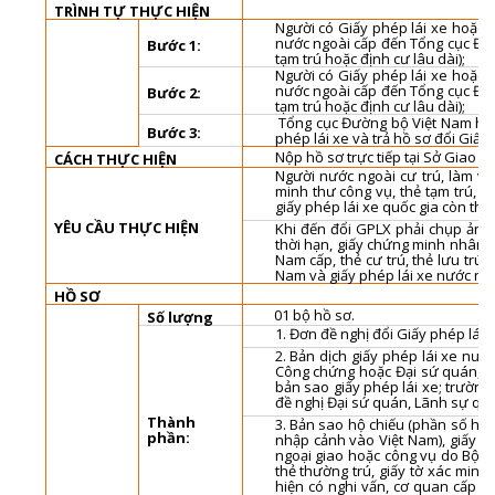
TRÌNH TỰ THỰC HIỆN
Người có Giấy phép lái xe hoặc b
nước ngoài cấp đến Tổng cục Đườn
Bước 1:
tạm trú hoặc định cư lâu dài);
Người có Giấy phép lái xe hoặc b
nước ngoài cấp đến Tổng cục Đườn
Bước 2:
tạm trú hoặc định cư lâu dài);
Tổng cục Đường bộ Việt Nam hoặc
Bước 3:
phép lái xe và trả hồ sơ đổi Giấy 
Nộp hồ sơ trực tiếp tại Sở Giao 
CÁCH THỰC HIỆN
Người nước ngoài cư trú, làm việ
minh thư công vụ, thẻ tạm trú, thẻ
giấy phép lái xe quốc gia còn thờ
YÊU CẦU THỰC HIỆN
Khi đến đổi GPLX phải chụp ảnh t
thời hạn, giấy chứng minh nhân d
Nam cấp, thẻ cư trú, thẻ lưu trú, 
Nam và giấy phép lái xe nước ngo
HỒ SƠ
01 bộ hồ sơ.
Số lượng
1. Đơn đề nghị đổi Giấy phép lái 
2. Bản dịch giấy phép lái xe nướ
Công chứng hoặc Đại sứ quán, Lã
bản sao giấy phép lái xe; trường
đề nghị Đại sứ quán, Lãnh sự quán
Thành
3. Bản sao hộ chiếu (phần số hộ 
phần:
nhập cảnh vào Việt Nam), giấy 
ngoại giao hoặc công vụ do Bộ Ngo
thẻ thường trú, giấy tờ xác minh
hiện có nghi vấn, cơ quan cấp đổ