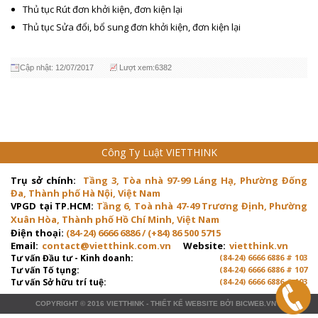
Thủ tục Rút đơn khởi kiện, đơn kiện lại
Thủ tục Sửa đổi, bổ sung đơn khởi kiện, đơn kiện lại
Cập nhật: 12/07/2017
Lượt xem:6382
Công Ty Luật VIETTHINK
Trụ sở chính:
Tầng 3, Tòa nhà 97-99 Láng Hạ, Phường Đống
Đa, Thành phố Hà Nội, Việt Nam
VPGD tại TP.HCM:
Tầng 6, Toà nhà 47-49 Trương Định, Phường
Xuân Hòa, Thành phố Hồ Chí Minh, Việt Nam
Điện thoại:
(84-24) 6666 6886 / (+84) 86 500 5715
Email:
contact@vietthink.com.vn
Website:
vietthink.vn
Tư vấn Đầu tư - Kinh doanh:
(84-24) 6666 6886 # 103
Tư vấn Tố tụng:
(84-24) 6666 6886 # 107
Tư vấn Sở hữu trí tuệ:
(84-24) 6666 6886 # 103
COPYRIGHT © 2016
VIETTHINK
-
THIẾT KẾ WEBSITE
BỞI
BICWEB.VN
™