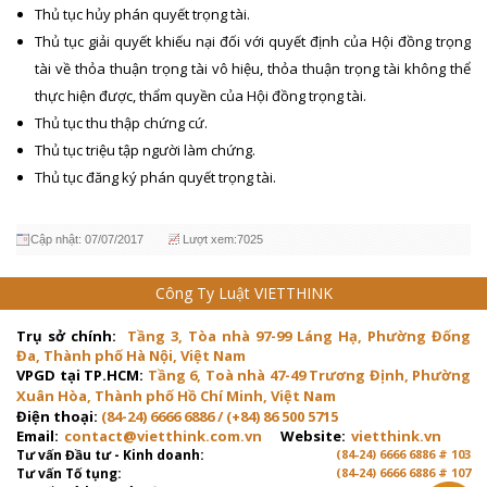
Thủ tục hủy phán quyết trọng tài.
Thủ tục giải quyết khiếu nại đối với quyết định của Hội đồng trọng
tài về thỏa thuận trọng tài vô hiệu, thỏa thuận trọng tài không thể
thực hiện được, thẩm quyền của Hội đồng trọng tài.
Thủ tục thu thập chứng cứ.
Thủ tục triệu tập người làm chứng.
Thủ tục đăng ký phán quyết trọng tài.
Cập nhật: 07/07/2017
Lượt xem:7025
Công Ty Luật VIETTHINK
Trụ sở chính:
Tầng 3, Tòa nhà 97-99 Láng Hạ, Phường Đống
Đa, Thành phố Hà Nội, Việt Nam
VPGD tại TP.HCM:
Tầng 6, Toà nhà 47-49 Trương Định, Phường
Xuân Hòa, Thành phố Hồ Chí Minh, Việt Nam
Điện thoại:
(84-24) 6666 6886 / (+84) 86 500 5715
Email:
contact@vietthink.com.vn
Website:
vietthink.vn
Tư vấn Đầu tư - Kinh doanh:
(84-24) 6666 6886 # 103
Tư vấn Tố tụng:
(84-24) 6666 6886 # 107