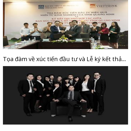
Tọa đàm về xúc tiến đầu tư và Lễ ký kết thảo thuận hợp tác giữa IPA Quảng Ninh và Vietthink