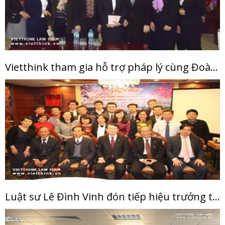
Vietthink tham gia hỗ trợ pháp lý cùng Đoàn luật sư thành phố Hà Nội
Luật sư Lê Đình Vinh đón tiếp hiệu trưởng trường ĐH Kyushu Nhật Bản