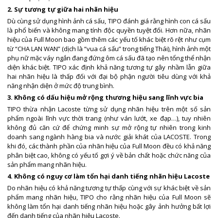
2. Sự tương tự giữa hai nhãn hiệu
Dù cùng sử dụng hình ảnh cá sấu, TIPO đánh giá rằng hình con cá sấu
là phổ biến và không mang tính độc quyền tuyệt đối. Hơn nữa, nhãn
hiệu của Full Moon bao gồm thêm các yếu tố khác biệt rõ rệt như cụm
từ “CHA LAN WAN” (dịch là “vua cá sấu” trong tiếng Thái), hình ảnh một
phụ nữ mặc váy ngắn đang đứng ôm cá sấu đã tạo nên tổng thể nhận
diện khác biệt. TIPO xác định khả năng tương tự gây nhầm lẫn giữa
hai nhãn hiệu là thấp đối với đại bộ phận người tiêu dùng với khả
năng nhận diện ở mức độ trung bình.
3. Không có dấu hiệu mở rộng thương hiệu sang lĩnh vực bia
TIPO thừa nhận Lacoste từng sử dụng nhãn hiệu trên một số sản
phẩm ngoài lĩnh vực thời trang (như ván lướt, xe đạp…), tuy nhiên
không đủ căn cứ để chứng minh sự mở rộng tự nhiên trong kinh
doanh sang ngành hàng bia và nước giải khát của LACOSTE. Trong
khi đó, các thành phần của nhãn hiệu của Full Moon đều có khả năng
phân biệt cao, không có yếu tố gợi ý về bản chất hoặc chức năng của
sản phẩm mang nhãn hiệu.
4. Không có nguy cơ làm tổn hại danh tiếng nhãn hiệu Lacoste
Do nhãn hiệu có khả năng tương tự thấp cùng với sự khác biệt về sản
phẩm mang nhãn hiệu, TIPO cho rằng nhãn hiệu của Full Moon sẽ
không làm tổn hại danh tiếng nhãn hiệu hoặc gây ảnh hưởng bất lợi
đến danh tiếng của nhãn hiệu Lacoste.