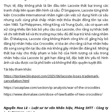
Thực tế, đây không phải là lần đầu tiên Lacoste thất bại trong các
tranh chấp liên quan đến hình cá sấu. Ở Singapore, Lacoste từng khởi
kiện Crocodile International nhằm ngăn cản việc sử dụng hình cá sấu
nhưng cuối cùng phải chấp nhận một thỏa thuận đồng tồn tại vào
năm 1983. Tại Philippines, Hồng Kông, và Trung Quốc, các cơ quan xét
xử cũng nhiều lần bác bỏ yêu cầu của Lacoste, cho rằng sự khác biệt
về chi tiết thiết kế và thị trường mục tiêu đủ để loại trừ khả năng nhầm
lẫn. Ở Malaysia, Lacoste cũng không thành công khi cố gắng hủy bỏ
đăng ký nhãn hiệu của Crocodile, vì tòa án cho rằng cả hai nhãn hiệu
đã song song tồn tại lâu dài mà không gây nhầm lẫn đáng kể. Những
thất bại này cho thấy phạm vi bảo hộ của hình tượng cá sấu trong
nhãn hiệu của Lacoste bị giới hạn đáng kể, đặc biệt khi yếu tố hình
ảnh cá sấu được coi là phổ biến và không thể độc quyền tuyệt đối.
Tài liệu tham khảo:
https://tipnlaw.blogspot.com/2025/06/lacoste-loses-trademark-
cancellation.html
https://asiaiplaw.com/section/ip-analysts/war-of-the-crocodiles
https://www.divinalaw.com/dose-of-law/battle-of-two-crocodiles/
Nguyễn Hoa Lê – Luật sư tư vấn Nhãn hiệu, Phòng SHTT - Công ty