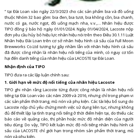
” tại Đài Loan vào ngày 22/3/2023 cho các sản phẩm bia và đồ uống
thuộc Nhóm 32 bao gồm: bia đen, bia tươi, bia không cồn, bia chanh,
nước có ga, nước ngọt, đồ uống mạch nha, v.v.,… Nhãn hiệu được
TIPO đồng ý bảo hộ ngày 01/01/2024. Ngày 01/04/2024, Lacoste nộp
đơn yêu cầu hủy bỏ hiệu lực nhãn hiệu nói trên theo Điều 30.1.11 Luật
Nhãn hiệu Đài Loan trên cơ sở nhãn hiệu hình cá sấu của Full Moon
Brewworks Co.Ltd tương tự gây nhầm lẫn với nhãn hiệu hình cá sấu
đã được công nhận là nhãn hiệu nổi tiếng của mình, có nguy cơ tổn
hại đến danh tiếng của nhãn hiệu của LACOSTE tại Đài Loan.
Nhận định của TIPO
TIPO đưa ra các lập luận chính sau:
1. Giới hạn về mức độ nổi tiếng của nhãn hiệu Lacoste
TIPO ghi nhận rằng Lacoste từng được công nhận là nhãn hiệu nổi
tiếng tại Đài Loan vào các năm 2009 và 2016, nhưng chỉ trong phạm vi
các sản phẩm thời trang, mũ nón và phụ kiện. Các tài liệu bổ sung do
Lacoste nộp chủ yếu chứng minh việc sử dụng liên tục, nhưng không
đủ để thiết lập lại tình trạng nổi tiếng ở thời điểm hiện tại, do thiếu các
báo cáo về quảng cáo, thị phần hoặc mức độ nhận diện của người
tiêu dùng. Do vậy, TIPO kết luận mức độ nổi tiếng nhãn hiệu hình cá
sấu của LACOSTE chỉ giới hạn trong nhóm sản phẩm thời trang, mũ
nón và phụ kiện.