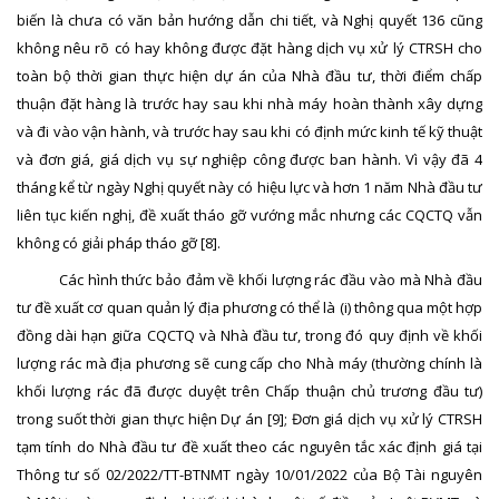
biến là chưa có văn bản hướng dẫn chi tiết, và Nghị quyết 136 cũng
không nêu rõ có hay không được đặt hàng dịch vụ xử lý CTRSH cho
toàn bộ thời gian thực hiện dự án của Nhà đầu tư, thời điểm chấp
thuận đặt hàng là trước hay sau khi nhà máy hoàn thành xây dựng
và đi vào vận hành, và trước hay sau khi có định mức kinh tế kỹ thuật
và đơn giá, giá dịch vụ sự nghiệp công được ban hành. Vì vậy đã 4
tháng kể từ ngày Nghị quyết này có hiệu lực và hơn 1 năm Nhà đầu tư
liên tục kiến nghị, đề xuất tháo gỡ vướng mắc nhưng các CQCTQ vẫn
không có giải pháp tháo gỡ
[8]
.
Các hình thức bảo đảm về khối lượng rác đầu vào mà Nhà đầu
tư đề xuất cơ quan quản lý địa phương có thể là (i) thông qua một hợp
đồng dài hạn giữa CQCTQ và Nhà đầu tư, trong đó quy định về khối
lượng rác mà địa phương sẽ cung cấp cho Nhà máy (thường chính là
khối lượng rác đã được duyệt trên Chấp thuận chủ trương đầu tư)
trong suốt thời gian thực hiện Dự án
[9]
; Đơn giá dịch vụ xử lý CTRSH
tạm tính do Nhà đầu tư đề xuất theo các nguyên tắc xác định giá tại
Thông tư số 02/2022/TT-BTNMT ngày 10/01/2022 của Bộ Tài nguyên