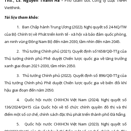
ThS., LS. Nguyễn Thanh Hà -
Phó Giám đốc Công ty Luật TNHH
Vietthink.
Tài liệu tham khảo:
1.
Ban Chấp hành Trung Ương (2022). Nghị quyết số 24-NQ/TW
của Bộ Chính trị về Phát triển kinh tế - xã hội và bảo đảm quốc phòng,
an ninh vùng Đông Nam Bộ đến năm 2030, tầm nhìn đến năm 2045.
2.
Thủ tướng Chính phủ (2021). Quyết định số1658/QĐ-TTg của
Thủ tướng chính phủ Phê duyệt Chiến lược quốc gia về tăng trưởng
xanh giai đoạn 2021-2030, tầm nhìn 2050.
3.
Thủ tướng Chính phủ (2022). Quyết định số 896/QĐ-TTg của
Thủ tướng Chính phủ Phê duyệt Chiến lược quốc gia về biến đổi khí
hậu giai đoạn đến năm 2050.
4.
Quốc hội nước CHXHCN Việt Nam (2024). Nghị quyết số
136/2024/QH15 của Quốc hội về tổ chức chính quyền đô thị và thí
điểm một số cơ chế, chính sách đặc thù phát triển thành phố Đà Nẵng.
5.
Quốc hội nước CHXHCN Việt Nam (2023). Nghị quyết số