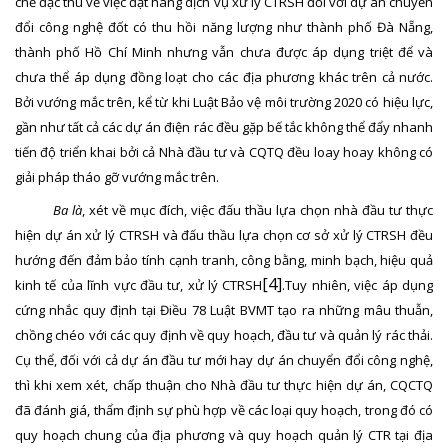
chế đặc thù về việc đặt hàng dịch vụ xử lý CTRSH đối với dự án chuyển
đổi công nghệ đốt có thu hồi năng lượng như thành phố Đà Nẵng,
thành phố Hồ Chí Minh nhưng vẫn chưa được áp dụng triệt để và
chưa thể áp dụng đồng loạt cho các địa phương khác trên cả nước.
Bởi vướng mắc trên, kể từ khi Luật Bảo vệ môi trường 2020 có hiệu lực,
gần như tất cả các dự án điện rác đều gặp bế tắc không thể đẩy nhanh
tiến độ triển khai bởi cả Nhà đầu tư và CQTQ đều loay hoay không có
giải pháp tháo gỡ vướng mắc trên.
Ba
là
, x
ét về mục đích, việc đấu thầu lựa chọn nhà đầu tư thực
hiện dự án xử lý CTRSH và đấu thầu lựa chọn cơ sở xử lý CTRSH đều
hướng đến đảm bảo tính cạnh tranh, công bằng, minh bạch, hiệu quả
[4]
kinh tế của lĩnh vực đầu tư, xử lý CTRSH
.Tuy nhiên,
việc áp dụng
cứng nhắc quy định tại Điều 78 Luật BVMT tạo ra những mâu thuẫn,
chồng chéo với các quy định về quy hoạch, đầu tư và quản lý rác thải.
Cụ thể, đối với cả dự án đầu tư mới hay dự án chuyển đổi công nghệ,
thì khi xem xét, chấp thuận cho Nhà đầu tư thực hiện dự án, CQCTQ
đã đánh giá, thẩm định sự phù hợp về các loại quy hoạch, trong đó có
quy hoạch chung của địa phương và quy hoạch quản lý CTR tại địa