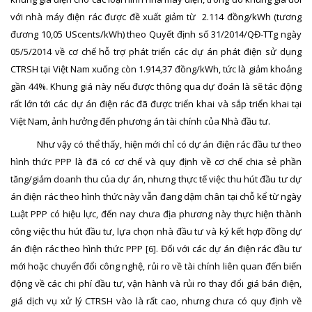
với nhà máy điện rác được đề xuất giảm từ 2.114 đồng/kWh (tương
đương 10,05 UScents/kWh) theo Quyết định số 31/2014/QĐ-TTg ngày
05/5/2014 về cơ chế hỗ trợ phát triển các dự án phát điện sử dụng
CTRSH tại Việt Nam xuống còn 1.914,37 đồng/kWh, tức là giảm khoảng
gần 44%. Khung giá này nếu được thông qua dự đoán là sẽ tác động
rất lớn tới các dự án điện rác đã được triển khai và sắp triển khai tại
Việt Nam, ảnh hưởng đến phương án tài chính của Nhà đầu tư.
Như vậy có thể thấy, hiện mới chỉ có dự án điện rác đầu tư theo
hình thức PPP là đã có cơ chế và quy định về cơ chế chia sẻ phần
tăng/giảm doanh thu của dự án, nhưng thực tế việc thu hút đầu tư dự
án điện rác theo hình thức này vẫn đang dậm chân tại chỗ kể từ ngày
Luật PPP có hiệu lực, đến nay chưa địa phương này thực hiện thành
công việc thu hút đầu tư, lựa chọn nhà đầu tư và ký kết hợp đồng dự
án điện rác theo hình thức PPP
[6]
. Đối với các dự án điện rác đầu tư
mới hoặc chuyển đổi công nghệ, rủi ro về tài chính liên quan đến biến
động về các chi phí đầu tư, vận hành và rủi ro thay đổi giá bán điện,
giá dịch vụ xử lý CTRSH vào là rất cao, nhưng chưa có quy định về