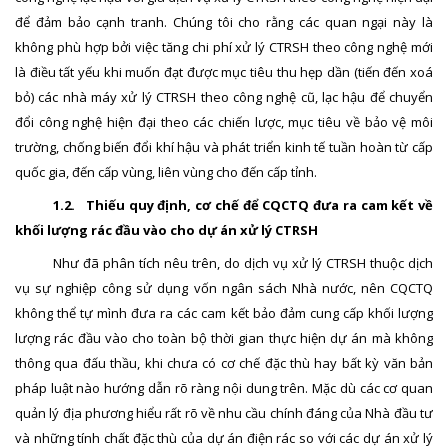
để đảm bảo cạnh tranh. Chúng tôi cho rằng các quan ngại này là
không phù hợp bởi việc tăng chi phí xử lý CTRSH theo công nghệ mới
là điều tất yếu khi muốn đạt được mục tiêu thu hẹp dần (tiến đến xoá
bỏ) các nhà máy xử lý CTRSH theo công nghệ cũ, lạc hậu để chuyển
đổi công nghệ hiện đại theo các chiến lược, mục tiêu về bảo vệ môi
trường, chống biến đổi khí hậu và phát triển kinh tế tuần hoàn từ cấp
quốc gia, đến cấp vùng, liên vùng cho đến cấp tỉnh.
1.2.
Thiếu quy định, cơ chế để CQCTQ đưa ra cam kết về
khối lượng rác đầu vào cho dự án xử lý CTRSH
Như đã phân tích nêu trên, do dịch vụ xử lý CTRSH thuộc dịch
vụ sự nghiệp công sử dụng vốn ngân sách Nhà nước, nên CQCTQ
không thể tự mình đưa ra các cam kết bảo đảm cung cấp khối lượng
lượng rác đầu vào cho toàn bộ thời gian thực hiện dự án mà không
thông qua đấu thầu, khi chưa có cơ chế đặc thù hay bất kỳ văn bản
pháp luật nào hướng dẫn rõ ràng nội dung trên. Mặc dù các cơ quan
quản lý địa phương hiểu rất rõ về nhu cầu chính đáng của Nhà đầu tư
và những tính chất đặc thù của dự án điện rác so với các dự án xử lý