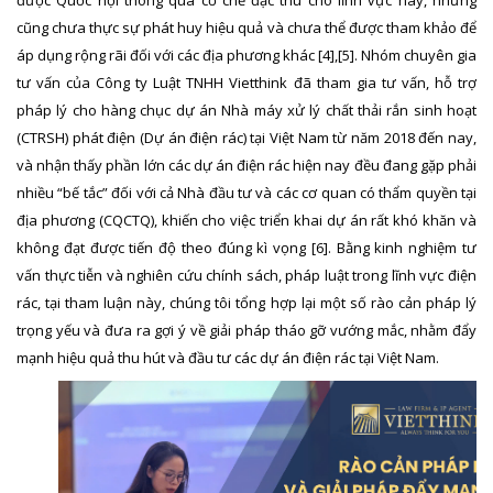
cũng chưa thực sự phát huy hiệu quả và chưa thể được tham khảo để
áp dụng rộng rãi đối với các địa phương khác
[4],[5]
. Nhóm chuyên gia
tư vấn của Công ty Luật TNHH Vietthink đã tham gia tư vấn, hỗ trợ
pháp lý cho hàng chục dự án Nhà máy xử lý chất thải rắn sinh hoạt
(CTRSH) phát điện (Dự án điện rác) tại Việt Nam từ năm 2018 đến nay,
và nhận thấy phần lớn các dự án điện rác hiện nay đều đang gặp phải
nhiều “bế tắc” đối với cả Nhà đầu tư và các cơ quan có thẩm quyền tại
địa phương (CQCTQ), khiến cho việc triển khai dự án rất khó khăn và
không đạt được tiến độ theo đúng kì vọng
[6]
. Bằng kinh nghiệm tư
vấn thực tiễn và nghiên cứu chính sách, pháp luật trong lĩnh vực điện
rác, tại tham luận này, chúng tôi tổng hợp lại một số rào cản pháp lý
trọng yếu và đưa ra gợi ý về giải pháp tháo gỡ vướng mắc, nhằm đẩy
mạnh hiệu quả thu hút và đầu tư các dự án điện rác tại Việt Nam.