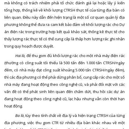
mà không có trách nhiệm phải tổ chức đánh giá lại hoặc lấy ý kiến
tổng hợp, thống kê về khối lượng CTRSH thực tế của từng địa bàn có
liên quan. Điều này dẫn đến hiện trạng là một số cơ quan quản lý địa
phương không thể đưa ra cam kết bảo đảm về khối lượng rác cho Dự
án điện rác trong trường hợp kết quả khảo sát, thống kê thực tế cho
thấy lượng rác thực tế có thể cung cấp là thấp hơn lượng rác ghi nhận
trong quy hoạch được duyệt.
Hai là,
để thu gom đủ khối lượng rác cho một nhà máy điện rác
(thường có công suất tối thiểu là 500 tấn đến 1.000 tấn CTRSH/ngày
đêm, có nhà máy đạt công suất khoảng 5.000 tấn CTRSH/ngày đêm),
thì các địa phương có thể phải dừng phân bổ, cung cấp rác cho một số
nhà máy đang hoạt động theo công nghệ cũ, và phải đối mặt với các
vấn đề có thể phát sinh liên quan đến chấm dứt, thu hồi các dự án
đang hoạt động theo công nghệ cũ, lạc hậu nhưng vẫn còn thời hạn
hoạt động.
Ba là
, tùy theo tính chất về địa lý và hiện trạng CTRSH của từng
địa phương, việc thu gom CTR từ nhiều địa bàn khác nhau về một