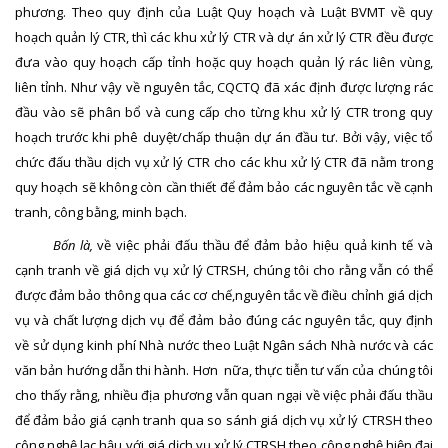
phương. T
heo quy định của Luật Quy hoạch và Luật BVMT
về quy
hoạch quản lý CTR, thì các khu xử lý CTR và dự án xử lý CTR đều được
đưa vào quy hoạch cấp tỉnh
hoặc quy hoạch quản lý rác liên vùng,
liên tỉnh. Như vậy
về nguyên tắc,
CQCTQ
đã xác định được lượng rác
đầu vào sẽ phân bổ và cung cấp cho từng khu xử lý CTR trong quy
hoạch trước
khi phê duyệt/chấp thuận dự án đầu tư
. Bởi vậy, việc tổ
chức đấu thầu dịch vụ xử lý CTR cho các khu xử lý CTR đã nằm trong
quy hoạch sẽ không còn cần thiết để đảm bảo các nguyên tắc về cạnh
tranh, công bằng, minh bạch.
Bốn là,
về
việc phải
đấu thầu để
đảm bảo hiệu quả kinh tế
và
cạnh tranh về giá dịch vụ xử lý CTRSH
,
chúng tôi cho rằng
vẫn
có thể
được đảm bảo thông qua các cơ chế,nguyên tắc về điều chỉnh giá dịch
vụ và chất lượng dịch vụ để đảm bảo đúng các nguyên tắc, quy định
về sử dụng kinh phí Nhà nước theo Luật Ngân sách Nhà nước và các
văn bản hướng dẫn thi hành
. Hơn nữa, thực tiễn tư vấn của chúng tôi
cho thấy rằng, nhiều địa phương vẫn quan ngại về việc phải đấu thầu
để đảm bảo giá cạnh tranh qua so sánh giá dịch vụ xử lý CTRSH theo
công nghệ lạc hậu với giá dịch vụ xử lý CTRSH theo công nghệ hiện đại