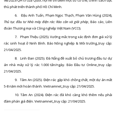
98/2023/QH15 của Quốc hội về thí điểm một số cơ chế, chính sách đặc
thù phát triển thành phố Hồ Chí Minh.
6.
Đậu Anh Tuấn, Phạm Ngọc Thạch, Phạm Văn Hùng (2024),
Thủ tục đầu tư Nhà máy điện rác: Rào cản và giải pháp
, Báo cáo, Liên
đoàn Thương mại và Công nghiệp Việt Nam (VCCI).
7.
Phạm Thiệu (2025). Vướng mắc trong xác định đơn giá xử lý
rác sinh hoạt ở Ninh Bình. Báo Nông nghiệp & Môi trường
,,truy cập:
21/04/2025.
8.
Linh Đan (2025). Đà Nẵng đề xuất bỏ chủ trương đầu tư dự
án nhà máy xử lý rác 1.000 tấn/ngày. Báo Đầu tư Online,
,truy cập:
21/04/2025.
9.
Tâm An (2025). Điện rác gặp khó chồng chất, một dự án mất
5-8 năm mới hoàn thành. Vietnamnet,
,truy cập: 21/04/2025.
10. Tâm An (2024). Điện rác đã khó càng khó thêm nếu phải
đàm phán giá điện. Vietnamnet,
,truy cập: 21/04/2025.