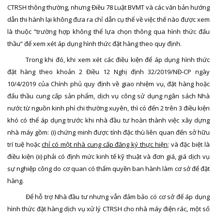
CTRSH thông thường, nhưng Điều 78 Luật BVMT và các văn bản hướng
dẫn thi hành lại không đưa ra chỉ dẫn cụ thể về việc thế nào được xem
là thuộc “trường hợp không thể lựa chọn thông qua hình thức đấu
thầu” để xem xét áp dụng hình thức đặt hàng theo quy định.
Trong khi đó, khi xem xét các điều kiện để áp dụng hình thức
đặt hàng theo khoản 2 Điều 12 Nghị định 32/2019/NĐ-CP ngày
10/4/2019 của Chính phủ quy định về giao nhiệm vụ, đặt hàng hoặc
đấu thầu cung cấp sản phẩm, dịch vụ công sử dụng ngân sách Nhà
nước từ nguồn kinh phí chi thường xuyên, thì có đến 2 trên 3 điều kiện
khó có thể áp dụng trước khi nhà đầu tư hoàn thành việc xây dựng
nhà máy gồm: (i) chứng minh được tính đặc thù liên quan đến sở hữu
trí tuệ hoặc
chỉ có một nhà cung cấp đăng ký thực hiện
; và đặc biệt là
điều kiện (ii) phải có định mức kinh tế kỹ thuật và đơn giá, giá dịch vụ
sự nghiệp công do cơ quan có thẩm quyền ban hành làm cơ sở để đặt
hàng.
Để hỗ trợ Nhà đầu tư nhưng vẫn đảm bảo có cơ sở để áp dụng
hình thức đặt hàng dịch vụ xử lý CTRSH cho nhà máy điện rác, một số