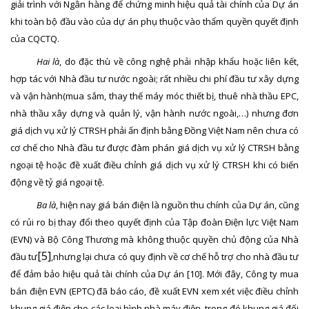
giải trình với Ngân hàng để chứng minh hiệu quả tài chính của Dự án
khi toàn bộ đầu vào của dự án phụ thuộc vào thẩm quyền quyết định
của CQCTQ.
Hai là
, do đặc thù về công nghệ phải nhập khẩu hoặc liên kết,
hợp tác với Nhà đầu tư nước ngoài; rất nhiều chi phí đầu tư xây dựng
và vận hành(mua sắm, thay thế máy móc thiết bị, thuê nhà thầu EPC,
nhà thầu xây dựng và quản lý, vận hành nước ngoài,…) nhưng đơn
giá dịch vụ xử lý CTRSH phải ấn định bằng Đồng Việt Nam nên chưa có
cơ chế cho Nhà đầu tư được đàm phán giá dịch vụ xử lý CTRSH bằng
ngoại tệ hoặc đề xuất điều chỉnh giá dịch vụ xử lý CTRSH khi có biến
động về tỷ giá ngoại tệ.
Ba là
, hiện nay giá bán điện là nguồn thu chính của Dự án, cũng
có rủi ro bị thay đổi theo quyết định của Tập đoàn Điện lực Việt Nam
(EVN) và Bộ Công Thương mà không thuộc quyền chủ động của Nhà
[5]
đầu tư
,nhưng lại chưa có quy định về cơ chế hỗ trợ cho nhà đầu tư
để đảm bảo hiệu quả tài chính của Dự án
[10]
. Mới đây, Công ty mua
bán điện EVN (EPTC) đã báo cáo, đề xuất EVN xem xét việc điều chỉnh
khung giá điện cho các loại hình nhà máy điện, trong đó khung giá đối