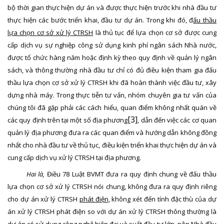
bộ thời gian thực hiện dự án và được thực hiện trước khi nhà đầu tư
thực hiện các bước triển khai, đầu tư dự án. Trong khi đó, đ
ấu thầu
lựa chọn cơ sở xử lý CTRSH
là thủ tục để lựa chọn cơ sở được cung
cấp dịch vụ
sự nghiệp công sử dụng kinh phí ngân sách Nhà nước
,
được tổ chức hàng năm hoặc định kỳ theo quy định về quản lý ngân
sách, và thông thường nhà đầu tư chỉ có đủ điều kiện tham gia đấu
thầu lựa chọn cơ sở xử lý CTRSH khi đã hoàn thành việc đầu tư, xây
dựng nhà máy. Trong thực tiễn tư vấn, nhóm chuyên gia tư vấn của
chúng tôi đã gặp phải các cách hiểu, quan điểm không nhất quán về
[3]
các quy định trên tại một số địa phương
, dẫn đến việc các cơ quan
quản lý địa phương đưa ra các quan điểm và hướng dẫn không đồng
nhất cho nhà đầu tư về thủ tục, điều kiện triển khai thực hiện dự án và
cung cấp dịch vụ xử lý CTRSH tại địa phương.
Hai là,
Điều 78 Luật BVMT đưa ra quy định chung về đấu thầu
lựa chọn cơ sở xử lý CTRSH nói chung, không đưa ra quy định riêng
cho dự án xử lý CTRSH
phát điện
, không xét đến tính đặc thù của dự
án xử lý CTRSH phát điện so với dự án xử lý CTRSH thông thường là
dự án có sử dụng công nghệ hiện đại và suất đầu tư lớn, nên Nhà đầu