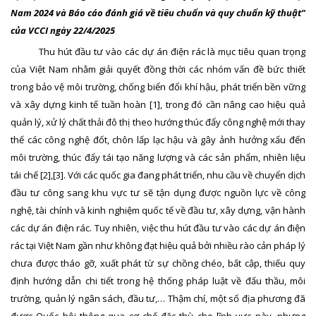
Nam 2024 và Báo cáo đánh giá về tiêu chuẩn và quy chuẩn kỹ thuật”
của VCCI ngày 22/4/2025
Thu hút đầu tư vào các dự án điện rác là mục tiêu quan trọng
của Việt Nam nhằm giải quyết đồng thời các nhóm vấn đề bức thiết
trong bảo vệ môi trường,
chống biển đổi khí hậu,
phát triển bền vững
và xây dựng kinh tế tuần hoàn
[1]
, trong đó cần nâng cao hiệu quả
quản lý, xử lý chất thải đô thị theo hướng thúc đẩy công nghệ mới thay
thế các công nghệ đốt, chôn lấp lạc hậu và gây ảnh hưởng xấu đến
môi trường, thúc đẩy tái tạo năng lượng và các sản phẩm, nhiên liệu
tái chế
[2]
,
[3]
. Với các quốc gia đang phát triển, nhu cầu về chuyển dịch
đầu tư công sang khu vực tư sẽ tận dụng được nguồn lực về công
nghệ, tài chính và kinh nghiệm quốc tế về đầu tư, xây dựng, vận hành
các dự án điện rác. Tuy nhiên, việc thu hút đầu tư vào các dự án điện
rác tại Việt Nam gần như không đạt hiệu quả bởi nhiều rào cản pháp lý
chưa được tháo gỡ, xuất phát từ sự chồng chéo, bất cập, thiếu quy
định hướng dẫn chi tiết trong hệ thống pháp luật về đấu thầu, môi
trường, quản lý ngân sách, đầu tư,… Thậm chí, một số địa phương đã
được Quốc hội thông qua cơ chế đặc thù cho lĩnh vực này, nhưng