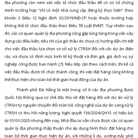
địa phương còn xem xét việc tổ chức đấu thầu để có cơ sở chứng
minh trường hợp “chỉ có một nhà cung cấp đăng ký thực hiện” theo
khoản 2 Điều 12 Nghị định 32/2019/NĐ-CP hoặc thuộc trường hợp
không thể tổ chức đấu thầu theo Điều 78 Luật BVMT. Tuy nhiên sau
đó, các cơ quan quản lý địa phương cũng gặp lúng túng trong việc xây
dựng các điều kiện, tiêu chí của gói thầu do chưa có hướng dẫn chi tiết
cho việc đầu thầu lựa chọn cơ sở xử lý CTRSH đối với các dự án điện
rác, và chưa có định mức kinh tế kỹ thuật và đơn giá, giá dịch vụ sự
nghiệp công được ban hành
[7]
. Nếu tiếp cận theo cách trên, thì kể cả
việc đấu thầu được tổ chức thành công, thì việc đặt hàng cũng không
thể thực hiện cho toàn bộ thời gian hoạt động của dự án.
Thành phố Đà Nẵng là một trong số ít các địa phương được
Quốc hội thông qua cơ chế đặc thù về đặt hàng đối với dự án xử lý
CTRSH tự nguyện chuyển đổi toàn bộ công nghệ của dự án sang xử lý
CTRSH có thu hồi năng lượng. Nghị quyết 136/2024/QH15 có hiệu lực
từ 01/01/2025 nhưng đến nay, Nhà đầu tư vẫn chưa được các cơ quan
quản lý địa phương chấp thuận cho áp dụng hình thức đặt hàng cho
toàn bộ thời gian thực hiện dự án, với những lí do, vướng mắc phổ