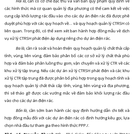
Hai là
, cần có cơ chế đặc thù và văn bản quy phạm quy định về
các hình thức mà cơ quan quản lý địa phương có thể cam kết về việc
cung cấp khối lượng rác đầu vào cho các dự án điện rác đã được phê
duyệt phù hợp với các quy hoạch về… và quy hoạch quản lý CTRSH có
liên quan. Trong đó, có thể xem xét ban hành hợp đồng mẫu về dịch
vụ xử lý CTRSH phát điện áp dụng riêng cho dự án điện rác.
Ba là
, cần rà soát và hoàn thiện quy hoạch quản lý chất thải cấp
tỉnh, vùng, liên vùng, đảm bảo phân bổ các cơ sở xử lý chất thải phù
hợp và đảm bảo phân luồng thu gom, vận chuyển và xử lý CTR về các
khu xử lý tập trung. Nếu các dự án xử lý CTRSH phát điện và các khu
xử lý CTR tập trung đã được phân bổ phù hợp trong quy hoạch tỉnh và
quy hoạch quản lý chất thải cấp tỉnh, vùng, liên vùng và địa phương,
thì sẽ tháo gỡ được các vướng mắc về đảm bảo khối lượng rác đầu
vào cho các dự án điện rác.
Bốn là
, cần sớm ban hành các quy định hướng dẫn chi tiết và
hợp đồng mẫu đối với các dự án điện rác có định hướng kêu gọi, lựa
chọn nhà đầu tư tham gia theo hình thức PPP./.