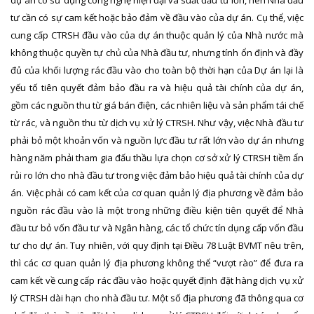
tư cần có sự cam kết hoặc bảo đảm về đầu vào của dự án. Cụ thể, việc
cung cấp CTRSH đầu vào của dự án thuộc quản lý của Nhà nước mà
không thuộc quyền tự chủ của Nhà đầu tư, nhưng tính ổn định và đầy
đủ của khối lượng rác đầu vào cho toàn bộ thời hạn của Dự án lại là
yếu tố tiên quyết đảm bảo đầu ra và hiệu quả tài chính của dự án,
gồm các nguồn thu từ giá bán điện, các nhiên liệu và sản phẩm tái chế
từ rác, và nguồn thu từ dịch vụ xử lý CTRSH. Như vậy, việc Nhà đầu tư
phải bỏ một khoản vốn và nguồn lực đầu tư rất lớn vào dự án nhưng
hàng năm phải tham gia đấu thầu lựa chọn cơ sở xử lý CTRSH tiềm ẩn
rủi ro lớn cho nhà đầu tư trong việc đảm bảo hiệu quả tài chính của dự
án. Việc phải có cam kết của cơ quan quản lý địa phương về đảm bảo
nguồn rác đầu vào là một trong những điều kiện tiên quyết để Nhà
đầu tư bỏ vốn đầu tư và Ngân hàng, các tổ chức tín dụng cấp vốn đầu
tư cho dự án. Tuy nhiên, với quy định tại Điều 78 Luật BVMT nêu trên,
thì các cơ quan quản lý địa phương không thể “vượt rào” để đưa ra
cam kết về cung cấp rác đầu vào hoặc quyết định đặt hàng dịch vụ xử
lý CTRSH dài hạn cho nhà đầu tư. Một số địa phương đã thông qua cơ