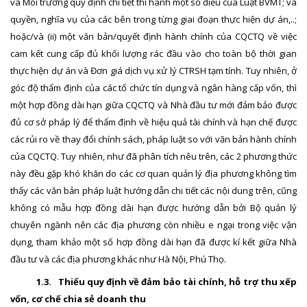
và Môi trường quy định chi tiết thi hành một số điều của Luật BVMT; và
quyền, nghĩa vụ của các bên trong từng giai đoạn thực hiện dự án,..;
hoặc/và (ii) một văn bản/quyết định hành chính của CQCTQ về việc
cam kết cung cấp đủ khối lượng rác đầu vào cho toàn bộ thời gian
thực hiện dự án và Đơn giá dịch vụ xử lý CTRSH tạm tính. Tuy nhiên, ở
góc độ thẩm định của các tổ chức tín dụng và ngân hàng cấp vốn, thì
một hợp đồng dài hạn giữa CQCTQ và Nhà đầu tư mới đảm bảo được
đủ cơ sở pháp lý để thẩm định về hiệu quả tài chính và hạn chế được
các rủi ro về thay đổi chính sách, pháp luật so với văn bản hành chính
của CQCTQ. Tuy nhiên, như đã phân tích nêu trên, các 2 phương thức
này đều gặp khó khăn do các cơ quan quản lý địa phương không tìm
thấy các văn bản pháp luật hướng dẫn chi tiết các nội dung trên, cũng
không có mẫu hợp đồng dài hạn được hướng dẫn bởi Bộ quản lý
chuyên ngành nên các địa phương còn nhiều e ngại trong việc vận
dụng, tham khảo một số hợp đồng dài hạn đã được kí kết giữa Nhà
đầu tư và các địa phương khác như Hà Nội, Phú Thọ.
1.3.
Thiếu quy định về đảm bảo tài chính, hỗ trợ thu xếp
vốn, cơ chế chia sẻ doanh thu