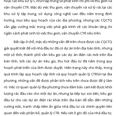
hoặc các khu xử lý CTRSH tập trung sẽ phát sinh chi phí về thu gom và
vận chuyển CTR. Mặc dù việc thu gom, vận chuyển và xử lý rác tại các
khu xử lý tập trung, sử dụng công nghệ cao đều nằm trong định
hướng, mục tiêu quy hoạch của các địa phương, nhưng các CQCTQ
vẫn gặp vướng mắc trong việc phải giải trình về các khoản tăng chi
ngân sách phát sinh từ việc thu gom, vận chuyển CTR nêu trên.
Bất cập ở chỗ, mặc dù những vấn đề trên chưa được các CQCTQ
giải quyết triệt để với nhà đầu tư đã có dự án trên địa bàn tỉnh, nhưng
một số tỉnh, thành phố vẫn kêu gọi các dự án điện rác mới trên địa
bàn tỉnh, bởi các dự án kêu gọi, thu hút đầu tư đã nằm trong quy
hoạch phát triển của tỉnh được duyệt. Hiện trạng này cho thấy, trong
quá trình lập quy hoạch cấp tỉnh và quy hoạch quản lý CTRSH tại địa
phương, những vấn đề được phân tích nêu trên chưa được để ý làm
rõ. Việc cơ quan quản lý địa phương chưa đảm bảo cam kết được khối
lượng rác đầu vào cho một dự án, nhưng lại tiếp tục xúc tiến, kêu gọi
đầu tư cho các dự án điện rác khác trên địa bàn dễ dẫn đến những
vướng mắc, tranh chấp tiềm ẩn giữa nhà đầu tư và chính quyền liên
quan đến việc phân bổ, quản lý CTR. Nếu xét ở góc độ của nhà đầu tư,