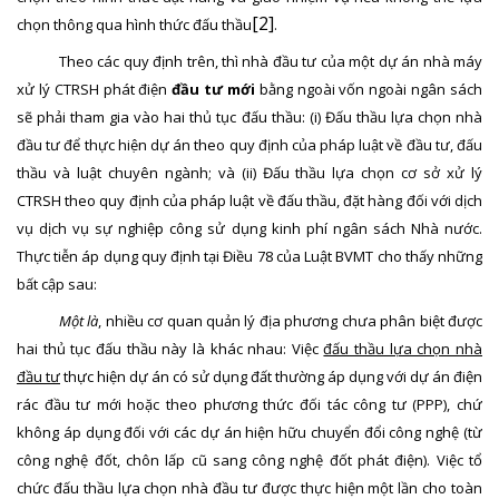
[2]
chọn thông qua hình thức đấu thầu
.
Theo
các quy định trên, thì
n
hà đầu tư của một d
ự án nhà máy
xử lý CTRSH phát điện
đầu tư mới
bằng ngoài vốn ngoài ngân sách
sẽ phải tham
gia vào
hai thủ tục đấu thầu: (i) Đấu thầu lựa chọn nhà
đầu tư để thực hiện dự án theo quy định của pháp luật về đầu tư, đấu
thầu và luật chuyên ngành
; và
(ii) Đấu
thầu lựa chọn cơ sở
xử lý
CTRSH
theo quy định của pháp luật về đấu thầu, đặt hàng đối với
dịch
vụ dịch vụ sự nghiệp công sử dụng kinh phí ngân sách Nhà nước
.
Thực tiễn áp dụng quy định tại Điều 78 của Luật BVMT cho thấy những
bất cập sau:
Một là
, nhiều cơ quan quản lý địa phương chưa phân biệt được
hai thủ tục đấu thầu này là khác nhau: Việc
đấu thầu lựa chọn nhà
đầu tư
thực hiện dự án có sử dụng đất thường áp dụng với dự án điện
rác đầu tư mới hoặc theo phương thức đối tác công tư (PPP), chứ
không áp dụng đối với các dự án hiện hữu chuyển đổi công nghệ (từ
công nghệ đốt, chôn lấp cũ sang công nghệ đốt phát điện). Việc tổ
chức đấu thầu lựa chọn nhà đầu tư được thực hiện một lần cho toàn