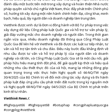
đánh dấu một bước tiến mới trong xây dựng và hoàn thiện Nhà nước
pháp quyền xã hội chủ nghĩa Việt Nam, thúc đẩy phát triển Chính phủ
số, hướng tới xây dựng một nền hành chính hiện đại, công khai, minh
bạch, hiệu quả, lấy người dân và doanh nghiệp làm trung tâm.
Vietthink được vinh dự là Đơn vị đồng hành với Bộ Tư pháp trong việc
xây dựng dữ liệu Cổng pháp luật Quốc gia và hỗ trợ tư vấn pháp lý,
giải đáp vướng mắc cho doanh nghiệp và người dân. Trong thời gian
ngắn vừa qua, nhiều doanh nghiệp đã thông qua Cổng Pháp Luật
Quốc Gia để liên hệ với Vietthink và đã được các luật sư tiếp nhận, tư
vấn và hỗ trợ tận tình và chu đáo. Điều này bước đầu khẳng định về
nhu cầu được tư vấn và hỗ trợ pháp lý của người dân và doanh
nghiệp và rất lớn, và Cổng Pháp Luật Quốc Gia sẽ là một cầu nối, giải
pháp hữu hiệu mang tính đột phá, để giải quyết kịp thời và hiệu quả
những nhu cầu thiết thực đó của xã hội, mang lại những đóng góp
quan trọng trong việc thực hiện Nghị quyết số 66-NQ/TW ngày
30/4/2025 của Bộ Chính trị về đổi mới công tác xây dựng và thi hành
pháp luật đáp ứng yêu cầu phát triển đất nước trong kỷ nguyên mới
và Nghị quyết 68-NQ/TW ngày 04/5/2025 của Bộ Chính trị phát triển
kinh tế tư nhân.
Vietthink News./.
#Nghiquyet66 #Nghiquyet68 #botuphap #congphapluatquocgia
#congplqg #vietthink