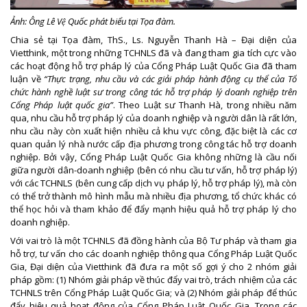
Ảnh: Ông Lê Vệ Quốc phát biểu tại Tọa đàm.
Chia sẻ tại Tọa đàm, ThS., Ls. Nguyễn Thanh Hà – Đại diện của
Vietthink, một trong những TCHNLS đã và đang tham gia tích cực vào
các hoạt động hỗ trợ pháp lý của Cổng Pháp Luật Quốc Gia đã tham
luận về
“Thực trạng, nhu cầu và các giải pháp hành động cụ thể của Tổ
chức hành nghề luật sư trong công tác hỗ trợ pháp lý doanh nghiệp trên
Cổng Pháp luật quốc gia”
. Theo Luật sư Thanh Hà, trong nhiều năm
qua, nhu cầu hỗ trợ pháp lý của doanh nghiệp và người dân là rất lớn,
nhu cầu này còn xuất hiện nhiều cả khu vực công, đặc biệt là các cơ
quan quản lý nhà nước cấp địa phương trong công tác hỗ trợ doanh
nghiệp. Bởi vậy, Cổng Pháp Luật Quốc Gia không những là cầu nối
giữa người dân-doanh nghiệp (bên có nhu cầu tư vấn, hỗ trợ pháp lý)
với các TCHNLS (bên cung cấp dịch vụ pháp lý, hỗ trợ pháp lý), mà còn
có thể trở thành mô hình mẫu mà nhiều địa phương, tổ chức khác có
thể học hỏi và tham khảo để đẩy mạnh hiệu quả hỗ trợ pháp lý cho
doanh nghiệp.
Với vai trò là một TCHNLS đã đồng hành của Bộ Tư pháp và tham gia
hỗ trợ, tư vấn cho các doanh nghiệp thông qua Cổng Pháp Luật Quốc
Gia, Đại diện của Vietthink đã đưa ra một số gợi ý cho 2 nhóm giải
pháp gồm: (1) Nhóm giải pháp về thúc đẩy vai trò, trách nhiệm của các
TCHNLS trên Cổng Pháp Luật Quốc Gia; và (2) Nhóm giải pháp để thúc
đẩy hiệu quả hoạt động của Cổng Pháp Luật Quốc Gia. Trong các