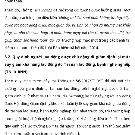
hoàn toàn.
Theo đó, Thông Tư 18/2022 đã mở rộng đối tượng được hưởng BHXH một
lần bằng cách loại bỏ điều kiện “
không tự kiểm soát hoặc không tự thực hiện
được các hoạt động đi lại, mặc quần áo, vệ sinh cá nhân và những việc khác
phục vụ nhu cầu sinh hoạt cá nhân hàng ngày mà cần có người theo dõi, trợ
giúp, chăm sóc hoàn toàn
” đối với trường hợp mắc một trong các bệnh tại
điểm c khoản 1 Điều 60 Luật Bảo hiểm xã hội năm 2014.
3.2. Quy định người lao động được chủ động đi giám định lại mức
suy giảm khả năng lao động do Tai nạn lao động, bệnh nghề nghiệp
(TNLĐ-BNN)
Theo quy định trước đây tại Thông tư 56/2017/TT-BYT thì đối với các
trường hợp giám định lại tai nạn lao động, bệnh nghề nghiệp, thời hạn
giám định lại ít nhất sau 02 năm (đủ 24 tháng) kể từ ngày người lao động
được Hội đồng Giám định y khoa kết luận tỷ lệ suy giảm khả năng lao động
do tai nạn lao động, bệnh nghề nghiệp gần nhất trước đó, trừ trường hợp
thương tật hoặc bệnh nghề nghiệp không có khả năng điều trị ổn định theo
quy định của Bộ trưởng Bộ Y tế thì người lao động được làm thủ tục giám
định trước hoặc ngay trong quy trình điều trị.