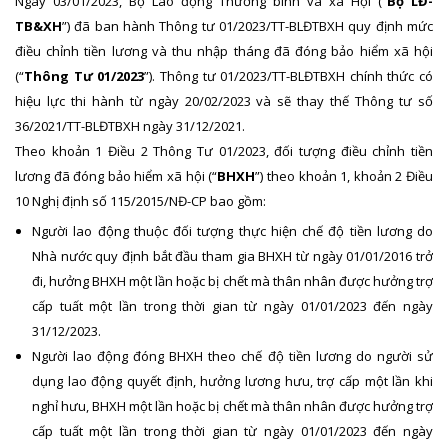
Ngày 03/01/2023, Bộ Lao động Thương binh và xã Hội (“
Bộ LĐ-
TB&XH
”) đã ban hành Thông tư 01/2023/TT-BLĐTBXH quy định mức
điều chỉnh tiền lương và thu nhập tháng đã đóng bảo hiểm xã hội
(“
Thông Tư 01/2023
”). Thông tư 01/2023/TT-BLĐTBXH chính thức có
hiệu lực thi hành từ ngày 20/02/2023 và sẽ thay thế Thông tư số
36/2021/TT-BLĐTBXH ngày 31/12/2021.
Theo khoản 1 Điều 2 Thông Tư 01/2023, đối tượng điều chỉnh tiền
lương đã đóng bảo hiểm xã hội (“
BHXH
”) theo khoản 1, khoản 2 Điều
10 Nghị định số 115/2015/NĐ-CP bao gồm:
Người lao động thuộc đối tượng thực hiện chế độ tiền lương do
Nhà nước quy định bắt đầu tham gia BHXH từ ngày 01/01/2016 trở
đi, hưởng BHXH một lần hoặc bị chết mà thân nhân được hưởng trợ
cấp tuất một lần trong thời gian từ ngày 01/01/2023 đến ngày
31/12/2023.
Người lao động đóng BHXH theo chế độ tiền lương do người sử
dụng lao động quyết định, hưởng lương hưu, trợ cấp một lần khi
nghỉ hưu, BHXH một lần hoặc bị chết mà thân nhân được hưởng trợ
cấp tuất một lần trong thời gian từ ngày 01/01/2023 đến ngày