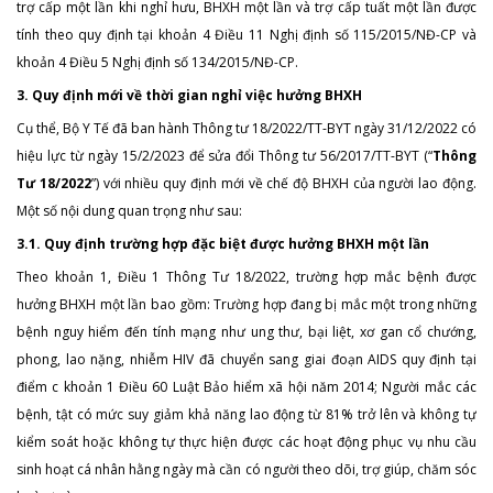
trợ cấp một lần khi nghỉ hưu, BHXH một lần và trợ cấp tuất một lần được
tính theo quy định tại khoản 4 Điều 11 Nghị định số 115/2015/NĐ-CP và
khoản 4 Điều 5 Nghị định số 134/2015/NĐ-CP.
3. Quy định mới về thời gian nghỉ việc hưởng BHXH
Cụ thể, Bộ Y Tế đã ban hành Thông tư 18/2022/TT-BYT ngày 31/12/2022 có
hiệu lực từ ngày 15/2/2023 để sửa đổi Thông tư 56/2017/TT-BYT (“
Thông
Tư 18/2022
”) với nhiều quy định mới về chế độ BHXH của người lao động.
Một số nội dung quan trọng như sau:
3.1. Quy định trường hợp đặc biệt được hưởng BHXH một lần
Theo khoản 1, Điều 1 Thông Tư 18/2022, trường hợp mắc bệnh được
hưởng BHXH một lần bao gồm: Trường hợp đang bị mắc một trong những
bệnh nguy hiểm đến tính mạng như ung thư, bại liệt, xơ gan cổ chướng,
phong, lao nặng, nhiễm HIV đã chuyển sang giai đoạn AIDS quy định tại
điểm c khoản 1 Điều 60 Luật Bảo hiểm xã hội năm 2014; Người mắc các
bệnh, tật có mức suy giảm khả năng lao động từ 81% trở lên và không tự
kiểm soát hoặc không tự thực hiện được các hoạt động phục vụ nhu cầu
sinh hoạt cá nhân hằng ngày mà cần có người theo dõi, trợ giúp, chăm sóc