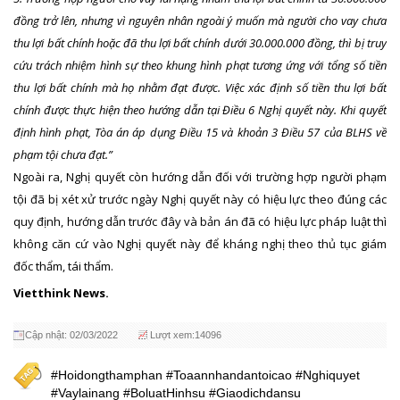
đồng trở lên, nhưng vì nguyên nhân ngoài ý muốn mà người cho vay chưa
thu lợi bất chính hoặc đã thu lợi bất chính dưới 30.000.000 đồng, thì bị truy
cứu trách nhiệm hình sự theo khung hình phạt tương ứng với tổng số tiền
thu lợi bất chính mà họ nhằm đạt được. Việc xác định số tiền thu lợi bất
chính được thực hiện theo hướng dẫn tại Điều 6 Nghị quyết này. Khi quyết
định hình phạt, Tòa án áp dụng Điều 15 và khoản 3 Điều 57 của BLHS về
phạm tội chưa đạt.”
Ngoài ra, Nghị quyết còn hướng dẫn đối với trường hợp người phạm
tội đã bị xét xử trước ngày Nghị quyết này có hiệu lực theo đúng các
quy định, hướng dẫn trước đây và bản án đã có hiệu lực pháp luật thì
không căn cứ vào Nghị quyết này để kháng nghị theo thủ tục giám
đốc thẩm, tái thẩm.
Vietthink News.
Cập nhật: 02/03/2022
Lượt xem:14096
#Hoidongthamphan #Toaannhandantoicao #Nghiquyet
#Vaylainang #BoluatHinhsu #Giaodichdansu