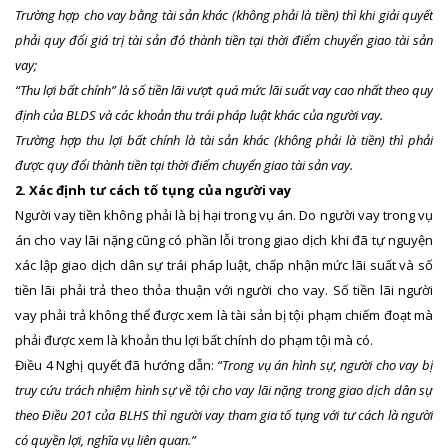
Trường hợp cho vay bằng tài sản khác (không phải là tiền) thì khi giải quyết
phải quy đổi giá trị tài sản đó thành tiền tại thời điểm chuyển giao tài sản
vay;
“Thu lợi bất chính” là số tiền lãi vượt quá mức lãi suất vay cao nhất theo quy
định của BLDS và các khoản thu trái pháp luật khác của người vay.
Trường hợp thu lợi bất chính là tài sản khác (không phải là tiền) thì phải
được quy đổi thành tiền tại thời điểm chuyển giao tài sản vay.
2. Xác định tư cách tố tụng của người vay
Người vay tiền không phải là bị hại trong vụ án. Do người vay trong vụ
án cho vay lãi nặng cũng có phần lỗi trong giao dịch khi đã tự nguyện
xác lập giao dịch dân sự trái pháp luật, chấp nhận mức lãi suất và số
tiền lãi phải trả theo thỏa thuận với người cho vay. Số tiền lãi người
vay phải trả không thể được xem là tài sản bị tội phạm chiếm đoạt mà
phải được xem là khoản thu lợi bất chính do phạm tội mà có.
Điều 4 Nghị quyết đã hướng dẫn:
“Trong vụ án hình sự, người cho vay bị
truy cứu trách nhiệm hình sự về tội cho vay lãi nặng trong giao dịch dân sự
theo Điều 201 của BLHS thì người vay tham gia tố tụng với tư cách là người
có quyền lợi, nghĩa vụ liên quan.”