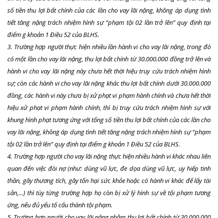
số tiền thu lợi bất chính của các lần cho vay lãi nặng, không áp dụng tình
tiết tăng nặng trách nhiệm hình sự “phạm tội 02 lần trở lên” quy định tại
điểm g khoản 1 Điều 52 của BLHS.
3. Trường hợp người thực hiện nhiều lần hành vi cho vay lãi nặng, trong đó
có một lần cho vay lãi nặng, thu lợi bất chính từ 30.000.000 đồng trở lên và
hành vi cho vay lãi nặng này chưa hết thời hiệu truy cứu trách nhiệm hình
sự; còn các hành vi cho vay lãi nặng khác thu lợi bất chính dưới 30.000.000
đồng, các hành vi này chưa bị xử phạt vi phạm hành chính và chưa hết thời
hiệu xử phạt vi phạm hành chính, thì bị truy cứu trách nhiệm hình sự với
khung hình phạt tương ứng với tổng số tiền thu lợi bất chính của các lần cho
vay lãi nặng, không áp dụng tình tiết tăng nặng trách nhiệm hình sự “phạm
tội 02 lần trở lên” quy định tại điểm g khoản 1 Điều 52 của BLHS.
4. Trường hợp người cho vay lãi nặng thực hiện nhiều hành vi khác nhau liên
quan đến việc đòi nợ (như: dùng vũ lực, đe dọa dùng vũ lực, uy hiếp tinh
thần, gây thương tích, gây tổn hại sức khỏe hoặc có hành vi khác để lấy tài
sản,…) thì tùy từng trường hợp họ còn bị xử lý hình sự về tội phạm tương
ứng, nếu đủ yếu tố cấu thành tội phạm.
5. Trường hợp người cho vay lãi nặng nhằm thu lợi bất chính từ 30.000.000