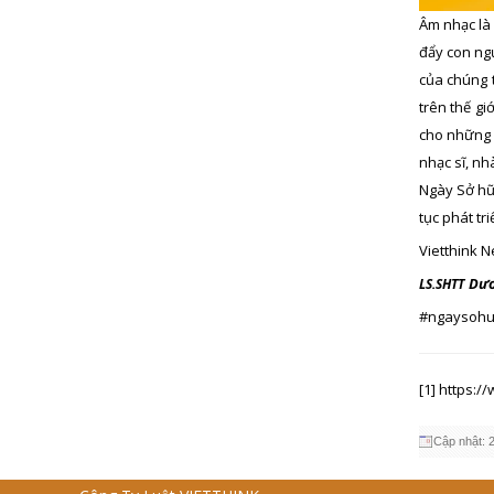
Âm nhạc là 
đẩy con ngư
của chúng 
trên thế gi
cho những 
nhạc sĩ, nh
Ngày Sở hữu
tục phát tr
Vietthink N
Dươ
LS.SHTT
#ngaysohuu
[1]
https:/
Cập nhật: 