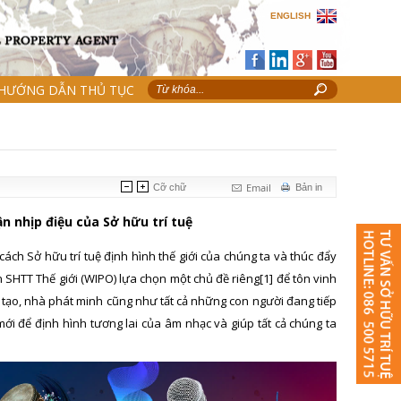
ENGLISH
HƯỚNG DẪN THỦ TỤC
Email
Cỡ chữ
Bản in
n nhịp điệu của Sở hữu trí tuệ
ách Sở hữu trí tuệ định hình thế giới của chúng ta và thúc đẩy
 SHTT Thế giới (WIPO) lựa chọn một chủ đề riêng
[1]
để tôn vinh
 tạo, nhà phát minh cũng như tất cả những con người đang tiếp
i để định hình tương lai của âm nhạc và giúp tất cả chúng ta