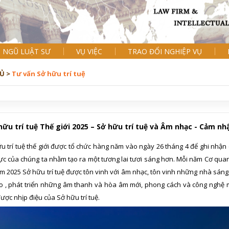
I NGŨ LUẬT SƯ
VỤ VIỆC
TRAO ĐỔI NGHIỆP VỤ
Ủ >
Tư vấn Sở hữu trí tuệ
ữu trí tuệ Thế giới 2025 – Sở hữu trí tuệ và Âm nhạc - Cảm nhậ
 trí tuệ thế giới được tổ chức hàng năm vào ngày 26 tháng 4 để ghi nhận c
ực của chúng ta nhằm tạo ra một tương lai tươi sáng hơn. Mỗi năm Cơ quan
m 2025 Sở hữu trí tuệ được tôn vinh với âm nhạc, tôn vinh những nhà sáng
ạo , phát triển những âm thanh và hòa âm mới, phong cách và công nghệ mớ
ợc nhịp điệu của Sở hữu trí tuệ.