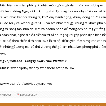
biểu hiện sáng tạo phổ quát nhất, một ngôn ngữ dạng hòa âm vượt qua biên
ời hành động. Ngay cả khi không chủ động nghĩ về nó, nhịp điệu và tiết t
ta. Âm nhạc kết nối chúng ta, khơi dậy hành động, khuấy động những cả
ới. Các gợi ý và kết nối giữa SHTT và âm nhạc mời gọi chúng ta khám phá 
người sáng tạo, nhà đổi mới và doanh nhân để mang đến những ý tưởng 
à soạn nhạc, nghệ sĩ biểu diễn và tất cả những người góp phần định hình n
 trí tuệ theo chiến dịch năm 2025 là cơ hội để truyền cảm hứng cho các t
iển những ý tưởng mới và thú vị trong thế giới âm nhạc, làm phong phú thêm
ews.
ng Thị Vân Anh – Công ty Luật TNHH Vietthink
tritue #worldipday #ipday #feelthebeatofip #2604
/www.wipo.int/en/web/ipday/archives
26/05/2025
Lượt xem:5144