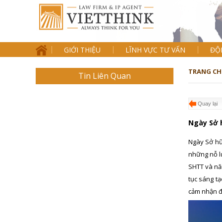
GIỚI THIỆU
LĨNH VỰC TƯ VẤN
ĐỘ
TRANG CH
Tin Liên Quan
Quay lại
Ngày Sở h
Ngày Sở hữu
những nỗ l
SHTT và nă
tục sáng t
cảm nhận đư