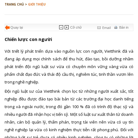
TRANG CHỦ >
GIỚI THIỆU
Email
Quay lại
Cỡ chữ
Bản in
Chiến lược con người
Với triết lý phát triển dựa vào nguồn lực con người, Vietthink đã và
đang áp dụng mọi chính sách để thu hút, đào tạo, bồi dưỡng nhằm
phát triển đội ngũ luật sư vừa có chuyên môn vững vàng vừa có
phẩm chất đạo đức và thái độ cầu thị, nghiêm túc, tinh thần vươn lên
trong nghề nghiệp.
Đội ngũ luật sư của Vietthink chọn lọc từ những người xuất sắc, tốt
nghiệp đều được đào tạo bài bản từ các trường đại học danh tiếng
trong và ngoài nước, trong đó gần 100 % đã có trình độ thạc sỹ và
nhiều người đã nhận học vị tiến sỹ. Một số luật sư xuất thân từ doanh
nhân, cán bộ quản lý, thẩm phán, trọng tài viên nên vừa có uy tín
nghề nghiệp lại vừa có kinh nghiệm thực tiễn rất phong phú. Đối với
những luật sư trẻ chưa có nhiều kinh nghiệm, công ty có những lời