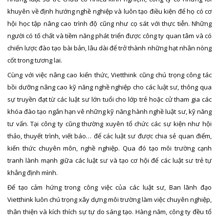
khuyên về định hướng nghề nghiệp và luôn tạo điều kiện để họ có cơ
hội học tập nâng cao trình độ cũng như cọ sát với thực tiễn. Những
người có tố chất và tiềm năng phát triển được công ty quan tâm và có
chiến lược đào tạo bài bản, lâu dài để trở thành những hạt nhân nòng
cốt trong tương lai.
Cùng với việc nâng cao kiến thức, Vietthink cũng chú trọng công tác
bồi dưỡng nâng cao kỹ năng nghề nghiệp cho các luật sư, thông qua
sự truyền đạt từ các luật sư lớn tuổi cho lớp trẻ hoặc cử tham gia các
khóa đào tạo ngắn hạn vê những kỹ năng hành nghề luật sư, kỹ năng
tư vấn. Tại công ty cũng thường xuyên tổ chức các sự kiện như hội
thảo, thuyết trình, viết báo… để các luật sư được chia sẻ quan điểm,
kiến thức chuyên môn, nghề nghiệp. Qua đó tạo môi trường cạnh
tranh lành mạnh giữa các luật sư và tạo cơ hội để các luật sư trẻ tự
khẳng định mình.
Để tạo cảm hứng trong công việc của các luật sư, Ban lãnh đạo
Vietthink luôn chú trọng xây dựng môi trường làm việc chuyên nghiệp,
thân thiện và kích thích sự tự do sáng tạo. Hàng năm, công ty đều tổ