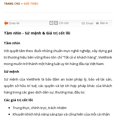
TRANG CHỦ >
GIỚI THIỆU
Email
Quay lại
Cỡ chữ
Bản in
Tầm nhìn - Sứ mệnh & Giá trị cốt lõi
Tầm nhìn
Với quyết tâm theo đuổi những chuẩn mực nghề nghiệp, xây dựng giá
trị thương hiệu bền vững theo tôn chỉ “Tất cả vì khách hàng”, Vietthink
mong muốn trở thành một hãng luật uy tín hàng đầu tại Việt Nam.
Sứ mệnh
Sứ mệnh của Vietthink là bảo đảm an toàn pháp lý, bảo vệ tài sản,
quyền sở hữu trí tuệ, các quyền và lợi ích hợp pháp khác của khách
hàng trong các giao dịch dân sự, thương mại, đầu tư.
Các giá trị cốt lõi
Trung thực, chính trực, trách nhiệm
Khuyến khích khả năng sáng tạo và cống hiến của mỗi cá nhân