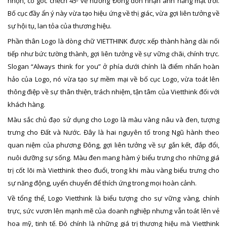
nhọn, có góc chếch 45
về hướng Đông đón nhận ánh nắng mặt trời.
0
Bố cục đầy ẩn ý này vừa tạo hiệu ứng về thị giác, vừa gợi liên tưởng về
sự hội tụ, lan tỏa của thương hiệu.
Phần thân Logo là dòng chữ VIETTHINK được xếp thành hàng dài nối
tiếp như bức tường thành, gợi liên tưởng về sự vững chãi, chính trực.
Slogan “Always think for you” ở phía dưới chính là điểm nhấn hoàn
hảo của Logo, nó vừa tạo sự mềm mại về bố cục Logo, vừa toát lên
thông điệp về sự thân thiện, trách nhiệm, tận tâm của Vietthink đối với
khách hàng.
Màu sắc chủ đạo sử dụng cho Logo là màu vàng nâu và đen, tượng
trưng cho Đất và Nước. Đây là hai nguyên tố trong Ngũ hành theo
quan niệm của phương Đông, gợi liên tưởng về sự gắn kết, đắp đổi,
nuôi dưỡng sự sống. Màu đen mang hàm ý biểu trưng cho những giá
trị cốt lõi mà Vietthink theo đuổi, trong khi màu vàng biểu trưng cho
sự năng động, uyển chuyển để thích ứng trong mọi hoàn cảnh.
Về tổng thể, Logo Vietthink là biểu tượng cho sự vững vàng, chính
trực, sức vươn lên mạnh mẽ của doanh nghiệp nhưng vẫn toát lên vẻ
hoa mỹ, tinh tế. Đó chính là những giá trị thương hiệu mà Vietthink