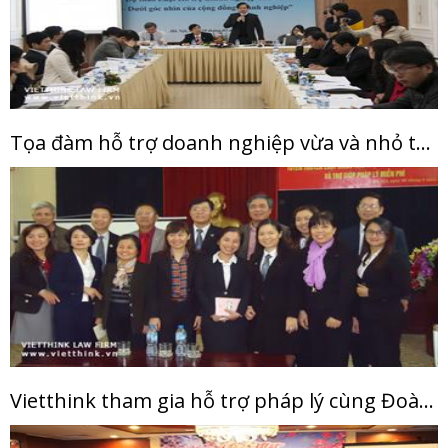
Tọa đàm hỗ trợ doanh nghiệp vừa và nhỏ tại Hà Nội
Vietthink tham gia hỗ trợ pháp lý cùng Đoàn luật sư thành phố Hà Nội