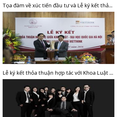
Tọa đàm về xúc tiến đầu tư và Lễ ký kết thảo thuận hợp tác giữa IPA Quảng Ninh và Vietthink
Lễ ký kết thỏa thuận hợp tác với Khoa Luật - Đại học Quốc gia Hà Nội