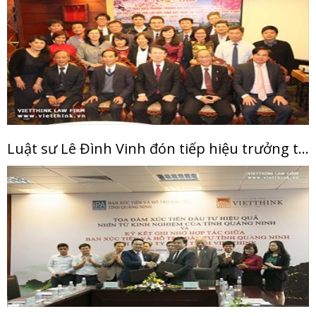
Luật sư Lê Đình Vinh đón tiếp hiệu trưởng trường ĐH Kyushu Nhật Bản