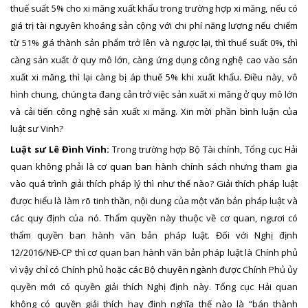
thuế suất 5% cho xi măng xuất khẩu trong trường hợp xi măng, nếu có
giá trị tài nguyên khoáng sản cộng với chi phí năng lượng nếu chiếm
từ 51% giá thành sản phẩm trở lên và ngược lại, thì thuế suất 0%, thì
càng sản xuất ở quy mô lớn, càng ứng dụng công nghệ cao vào sản
xuất xi măng, thì lại càng bị áp thuế 5% khi xuất khẩu. Điều này, vô
hình chung, chúng ta đang cản trở việc sản xuất xi măng ở quy mô lớn
và cải tiến công nghệ sản xuất xi măng. Xin mời phần bình luận của
luật sư Vinh?
Luật sư Lê Đình Vinh:
Trong trường hợp Bộ Tài chính, Tổng cục Hải
quan không phải là cơ quan ban hành chính sách nhưng tham gia
vào quá trình giải thích pháp lý thì như thế nào? Giải thích pháp luật
được hiểu là làm rõ tinh thần, nội dung của một văn bản pháp luật và
các quy định của nó. Thẩm quyền này thuộc về cơ quan, ngươi có
thẩm quyền ban hành văn bản pháp luật. Đối với Nghị định
12/2016/NĐ-CP thì cơ quan ban hành văn bản pháp luật là Chính phủ
vì vậy chỉ có Chính phủ hoặc các Bộ chuyên ngành được Chính Phủ ủy
quyền mới có quyền giải thích Nghị định này. Tổng cục Hải quan
không có quyền giải thích hay định nghĩa thế nào là “bán thành