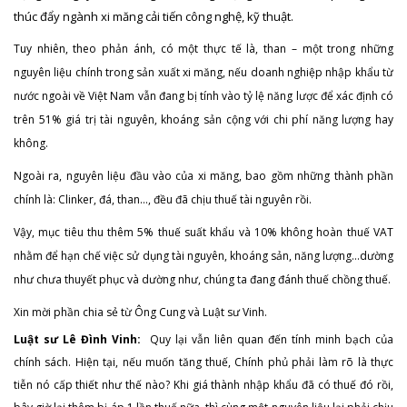
thúc đẩy ngành xi măng cải tiến công nghệ, kỹ thuật.
Tuy nhiên, theo phản ánh, có một thực tế là, than – một trong những
nguyên liệu chính trong sản xuất xi măng, nếu doanh nghiệp nhập khẩu từ
nước ngoài về Việt Nam vẫn đang bị tính vào tỷ lệ năng lược để xác định có
trên 51% giá trị tài nguyên, khoáng sản cộng với chi phí năng lượng hay
không.
Ngoài ra, nguyên liệu đầu vào của xi măng, bao gồm những thành phần
chính là: Clinker, đá, than…, đều đã chịu thuế tài nguyên rồi.
Vậy, mục tiêu thu thêm 5% thuế suất khẩu và 10% không hoàn thuế VAT
nhằm để hạn chế việc sử dụng tài nguyên, khoáng sản, năng lượng…dường
như chưa thuyết phục và dường như, chúng ta đang đánh thuế chồng thuế.
Xin mời phần chia sẻ từ Ông Cung và Luật sư Vinh.
Luật sư Lê Đình Vinh:
Quy lại vẫn liên quan đến tính minh bạch của
chính sách. Hiện tại, nếu muốn tăng thuế, Chính phủ phải làm rõ là thực
tiễn nó cấp thiết như thế nào? Khi giá thành nhập khẩu đã có thuế đó rồi,