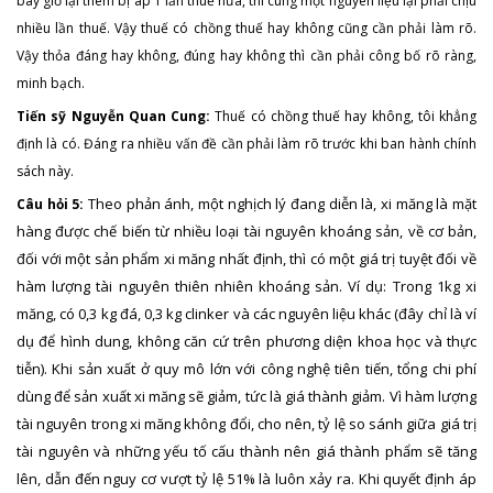
bây giờ lại thêm bị áp 1 lần thuế nữa, thì cùng một nguyên liệu lại phải chịu
nhiều lần thuế. Vậy thuế có chồng thuế hay không cũng cần phải làm rõ.
Vậy thỏa đáng hay không, đúng hay không thì cần phải công bố rõ ràng,
minh bạch.
Tiến sỹ Nguyễn Quan Cung:
Thuế có chồng thuế hay không, tôi khẳng
định là có. Đáng ra nhiều vấn đề cần phải làm rõ trước khi ban hành chính
sách này.
Theo phản ánh, một nghịch lý đang diễn là, xi măng là mặt
Câu hỏi 5:
hàng được chế biến từ nhiều loại tài nguyên khoáng sản, về cơ bản,
đối với một sản phẩm xi măng nhất định, thì có một giá trị tuyệt đối về
hàm lượng tài nguyên thiên nhiên khoáng sản. Ví dụ: Trong 1kg xi
măng, có 0,3 kg đá, 0,3 kg clinker và các nguyên liệu khác (đây chỉ là ví
dụ để hình dung, không căn cứ trên phương diện khoa học và thực
tiễn). Khi sản xuất ở quy mô lớn với công nghệ tiên tiến, tổng chi phí
dùng để sản xuất xi măng sẽ giảm, tức là giá thành giảm. Vì hàm lượng
tài nguyên trong xi măng không đổi, cho nên, tỷ lệ so sánh giữa giá trị
tài nguyên và những yếu tố cấu thành nên giá thành phẩm sẽ tăng
lên, dẫn đến nguy cơ vượt tỷ lệ 51% là luôn xảy ra. Khi quyết định áp