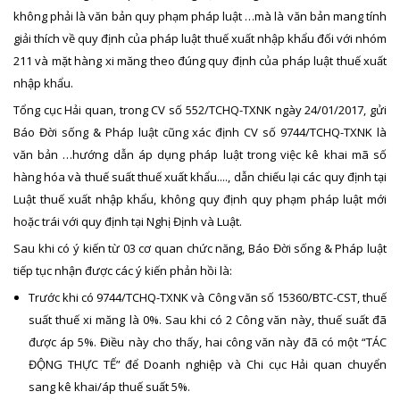
không phải là văn bản quy phạm pháp luật …mà là văn bản mang tính
giải thích về quy định của pháp luật thuế xuất nhập khẩu đối với nhóm
211 và mặt hàng xi măng theo đúng quy định của pháp luật thuế xuất
nhập khẩu.
Tổng cục Hải quan, trong CV số 552/TCHQ-TXNK ngày 24/01/2017, gửi
Báo Đời sống & Pháp luật cũng xác định CV số 9744/TCHQ-TXNK là
văn bản …hướng dẫn áp dụng pháp luật trong việc kê khai mã số
hàng hóa và thuế suất thuế xuất khẩu...., dẫn chiếu lại các quy định tại
Luật thuế xuất nhập khẩu, không quy định quy phạm pháp luật mới
hoặc trái với quy định tại Nghị Định và Luật.
Sau khi có ý kiến từ 03 cơ quan chức năng, Báo Đời sống & Pháp luật
tiếp tục nhận được các ý kiến phản hồi là:
Trước khi có 9744/TCHQ-TXNK và Công văn số 15360/BTC-CST, thuế
suất thuế xi măng là 0%. Sau khi có 2 Công văn này, thuế suất đã
được áp 5%. Điều này cho thấy, hai công văn này đã có một “TÁC
ĐỘNG THỰC TẾ” để Doanh nghiệp và Chi cục Hải quan chuyển
sang kê khai/áp thuế suất 5%.