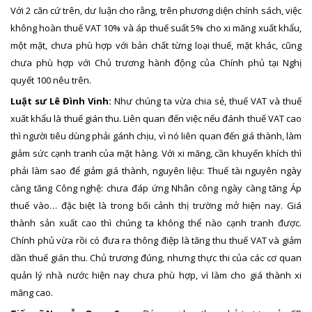
Với 2 căn cứ trên, dư luận cho rằng, trên phương diện chính sách, việc
không hoàn thuế VAT 10% và áp thuế suất 5% cho xi măng xuất khẩu,
một mặt, chưa phù hợp với bản chất từng loại thuế, mặt khác, cũng
chưa phù hợp với Chủ trương hành động của Chính phủ tại Nghị
quyết 100 nêu trên.
Luật sư Lê Đình Vinh:
Như chúng ta vừa chia sẻ, thuế VAT và thuế
xuất khẩu là thuế gián thu. Liên quan đến việc nếu đánh thuế VAT cao
thì người tiêu dùng phải gánh chịu, vì nó liên quan đến giá thành, làm
giảm sức cạnh tranh của mặt hàng. Với xi măng, cần khuyến khích thì
phải làm sao để giảm giá thành, nguyên liệu: Thuế tài nguyên ngày
càng tăng Công nghệ: chưa đáp ứng Nhân công ngày càng tăng Áp
thuế vào… đặc biệt là trong bối cảnh thị trường mở hiện nay. Giá
thành sản xuất cao thì chúng ta không thể nào cạnh tranh được.
Chính phủ vừa rồi có đưa ra thông điệp là tăng thu thuế VAT và giảm
dần thuế gián thu. Chủ trương đúng, nhưng thực thi của các cơ quan
quản lý nhà nước hiện nay chưa phù hợp, vì làm cho giá thành xi
măng cao.