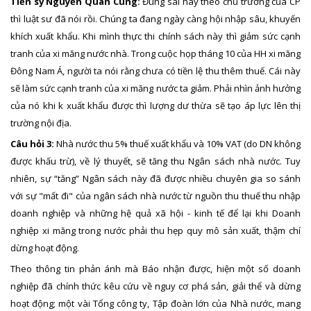
Tiến sỹ Nguyễn Quan Cung:
Đúng sai hay theo chủ trương của CP
thì luật sư đã nói rồi. Chúng ta đang ngày càng hội nhập sâu, khuyến
khích xuất khẩu. Khi mình thực thi chính sách này thì giảm sức cạnh
tranh của xi măng nước nhà. Trong cuộc họp tháng 10 của HH xi măng
Đông Nam Á, người ta nói rằng chưa có tiền lệ thu thêm thuế. Cái này
sẽ làm sức cạnh tranh của xi măng nước ta giảm. Phải nhìn ảnh hưởng
của nó khi k xuất khẩu được thì lượng dư thừa sẽ tạo áp lực lên thị
trường nội địa.
Câu hỏi 3:
Nhà nước thu 5% thuế xuất khẩu và 10% VAT (do DN không
được khấu trừ), về lý thuyết, sẽ tăng thu Ngân sách nhà nước. Tuy
nhiên, sự “tăng” Ngân sách này đã được nhiều chuyên gia so sánh
với sự "mất đi" của ngân sách nhà nước từ nguồn thu thuế thu nhập
doanh nghiệp và những hệ quả xã hội - kinh tế để lại khi Doanh
nghiệp xi măng trong nước phải thu hẹp quy mô sản xuất, thậm chí
dừng hoạt động.
Theo thông tin phản ánh mà Báo nhận được, hiện một số doanh
nghiệp đã chính thức kêu cứu về nguy cơ phá sản, giải thể và dừng
hoạt động; một vài Tổng công ty, Tập đoàn lớn của Nhà nước, mang