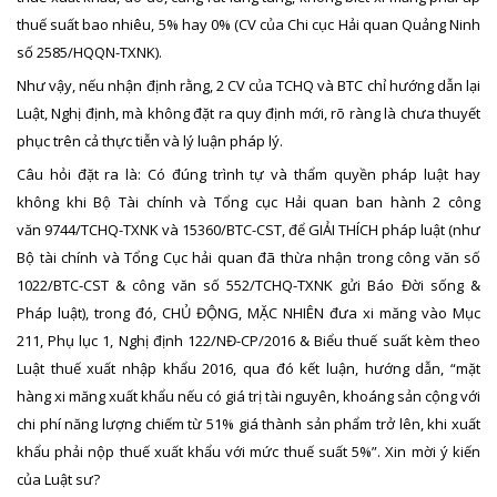
thuế suất bao nhiêu, 5% hay 0% (CV của Chi cục Hải quan Quảng Ninh
số 2585/HQQN-TXNK).
Như vậy, nếu nhận định rằng, 2 CV của TCHQ và BTC chỉ hướng dẫn lại
Luật, Nghị định, mà không đặt ra quy định mới, rõ ràng là chưa thuyết
phục trên cả thực tiễn và lý luận pháp lý.
Câu hỏi đặt ra là: Có đúng trình tự và thẩm quyền pháp luật hay
không khi Bộ Tài chính và Tổng cục Hải quan ban hành 2 công
văn 9744/TCHQ-TXNK và 15360/BTC-CST, để GIẢI THÍCH pháp luật (như
Bộ tài chính và Tổng Cục hải quan đã thừa nhận trong công văn số
1022/BTC-CST & công văn số 552/TCHQ-TXNK gửi Báo Đời sống &
Pháp luật), trong đó, CHỦ ĐỘNG, MẶC NHIÊN đưa xi măng vào Mục
211, Phụ lục 1, Nghị định 122/NĐ-CP/2016 & Biểu thuế suất kèm theo
Luật thuế xuất nhập khẩu 2016, qua đó kết luận, hướng dẫn, “mặt
hàng xi măng xuất khẩu nếu có giá trị tài nguyên, khoáng sản cộng với
chi phí năng lượng chiếm từ 51% giá thành sản phẩm trở lên, khi xuất
khẩu phải nộp thuế xuất khẩu với mức thuế suất 5%”. Xin mời ý kiến
của Luật sư?