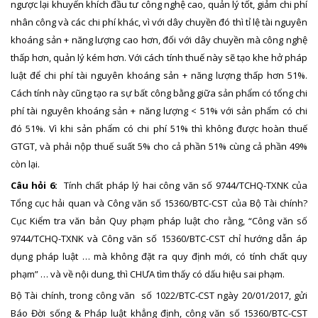
ngược lại khuyến khích đầu tư công nghệ cao, quản lý tốt, giảm chi phí
nhân công và các chi phí khác, vì với dây chuyền đó thì tỉ lệ tài nguyên
khoáng sản + năng lượng cao hơn, đối với dây chuyền mà công nghệ
thấp hơn, quản lý kém hơn. Với cách tính thuế này sẽ tạo khe hở pháp
luật để chi phí tài nguyên khoáng sản + năng lượng thấp hơn 51%.
Cách tính này cũng tạo ra sự bất công bằng giữa sản phẩm có tổng chi
phí tài nguyên khoáng sản + năng lượng < 51% với sản phẩm có chi
đó 51%. Vì khi sản phẩm có chi phí 51% thì không được hoàn thuế
GTGT, và phải nộp thuế suất 5% cho cả phần 51% cùng cả phần 49%
còn lại.
Câu hỏi 6:
Tính chất pháp lý hai công văn số 9744/TCHQ-TXNK của
Tổng cục hải quan và Công văn số 15360/BTC-CST của Bộ Tài chính?
Cục Kiểm tra văn bản Quy phạm pháp luật cho rằng, “Công văn số
9744/TCHQ-TXNK và Công văn số 15360/BTC-CST chỉ hướng dẫn áp
dụng pháp luật … mà không đặt ra quy định mới, có tính chất quy
phạm” … và về nội dung, thì CHƯA tìm thấy có dấu hiệu sai phạm.
Bộ Tài chính, trong công văn số 1022/BTC-CST ngày 20/01/2017, gửi
Báo Đời sống & Pháp luật khẳng định, công văn số 15360/BTC-CST