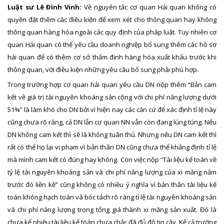
Luật sư Lê Đình Vinh:
Về nguyên tắc cơ quan Hải quan không có
quyền đặt thêm các điều kiện để xem xét cho thông quan hay không
thông quan hàng hóa ngoài các quy định của pháp luật. Tuy nhiên cơ
quan Hải quan có thể yêu cầu doanh nghiệp bổ sung thêm các hồ sơ
hải quan để có thêm cơ sở thẩm định hàng hóa xuất khẩu trước khi
thông quan, với điều kiện những yêu cầu bổ sung phải phù hợp.
Trong trường hợp cơ quan hải quan yêu cầu DN nộp thêm “Bản cam
kết về giá trị tài nguyên khoáng sản cộng với chi phí năng lượng dưới
51%” là làm khó cho DN bởi vì hiện nay các căn cứ để xác định tỉ lệ này
cũng chưa rõ ràng, cả DN lẫn cơ quan NN vẫn còn đang lúng túng. Nếu
DN không cam kết thì sẽ là không tuân thủ. Nhưng nếu DN cam kết thì
rất có thể họ lại vi phạm vì bản thân DN cũng chưa thể khẳng định tỉ lệ
mà mình cam kết có đúng hay không. Còn việc nộp “Tài liệu kế toán về
tỷ lệ tài nguyên khoáng sản và chi phí năng lượng của xi măng năm
trước đó liền kề” cũng không có nhiều ý nghĩa vì bản thân tài liệu kế
toán không hạch toán và bóc tách rõ ràng tỉ lệ tài nguyên khoáng sản
và chi phí năng lượng trong tổng giá thành xi măng sản xuất. Đó là
chưa kể nhiều tài liệu kế toán chưa chắc đã đủ độ tin cậy. Kể cả trường