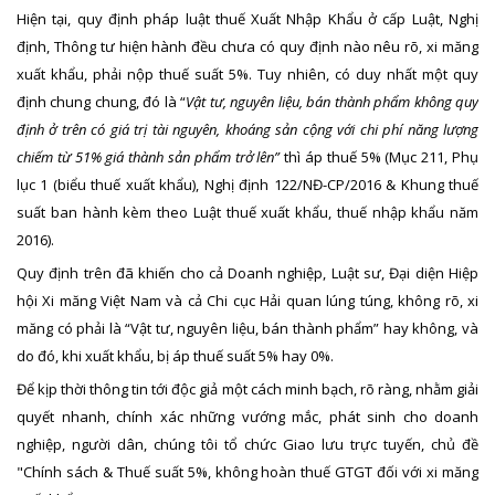
Hiện tại, quy định pháp luật thuế Xuất Nhập Khẩu ở cấp Luật, Nghị
định, Thông tư hiện hành đều chưa có quy định nào nêu rõ, xi măng
xuất khẩu, phải nộp thuế suất 5%. Tuy nhiên, có duy nhất một quy
định chung chung, đó là “
Vật tư, nguyên liệu, bán thành phẩm không quy
định ở trên có giá trị tài nguyên, khoáng sản cộng với chi phí năng lượng
chiếm từ 51% giá thành sản phẩm trở lên”
thì áp thuế 5% (Mục 211, Phụ
lục 1 (biểu thuế xuất khẩu), Nghị định 122/NĐ-CP/2016 & Khung thuế
suất ban hành kèm theo Luật thuế xuất khẩu, thuế nhập khẩu năm
2016).
Quy định trên đã khiến cho cả Doanh nghiệp, Luật sư, Đại diện Hiệp
hội Xi măng Việt Nam và cả Chi cục Hải quan lúng túng, không rõ, xi
măng có phải là “Vật tư, nguyên liệu, bán thành phẩm” hay không, và
do đó, khi xuất khẩu, bị áp thuế suất 5% hay 0%.
Để kịp thời thông tin tới độc giả một cách minh bạch, rõ ràng, nhằm giải
quyết nhanh, chính xác những vướng mắc, phát sinh cho doanh
nghiệp, người dân, chúng tôi tổ chức Giao lưu trực tuyến, chủ đề
"Chính sách & Thuế suất 5%, không hoàn thuế GTGT đối với xi măng