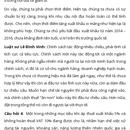
trường nội địa sẽ giảm đi.
Do vậy, chúng ta phải chọn thời điểm. Hiện tại, chúng ta chưa có sự
chuẩn bị kỹ càng, trong khi nhu cầu nội địa hoàn toàn có thể tính
được. Cho nên, chọn thời điểm tăng xuất khẩu xi măng như hiện tại là
không phù hợp. Chúng ta chủ yếu bắt đầu xuất khẩu từ năm 2014 –
2016, chưa khẳng định tên tuổi, vị trí trên thị trường quốc tế.
Luật sư Lê Đình Vinh:
Chính sách tác động nhiều chiều, phải tính cả
tích cực cả tiêu cực. Chính sách mới này tác động tới cả một ngành
hàng. Không phải ngẫu nhiên mà người ta lại nói tới minh bạch trong
chính sách, vì đó là cơ sở cho ngành hàng, doanh nghiệp hạch toán.
Trong khi chưa có thương hiệu mà đã làm giá ngay, như thế là chưa
hợp lý Như vậy thì còn ai đầu tư vào lĩnh vực này nữa, còn ai dám đầu
tư chiều sâu. Muốn hạn chế tài nguyên thì phải đưa công nghệ vào,
mà chính sách thuế “ăn non” kiểu này thì đầu tư chiều sâu. Hơn nữa,
đặt trong tổng thể nó còn đi ngược lại với thực tế.
Câu hỏi 4:
Một trong những mục tiêu khi áp thuế xuất khẩu 5% và
không hoàn thuế VAT 10% đang được cho là, nhằm hạn chế việc sử
dụng tài nguyên, khoáng sản, năng lượng thiên nhiên quốc gia và