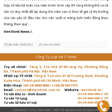
hợp số liệu kế toán của năm trước là tin cậy thì cũng không thể coi là
căn cứ duy nhất để áp dụng cho năm sau vì thực tế giá cả thị trường
của các yếu tố đầu vào cho sản xuất xi măng luôn biến động theo
tháng, theo quý …
Vietthink News./.
Cập nhật: 22/05/2017
Lượt xem:9637
Công Ty Luật VIETTHINK
Trụ sở chính:
Tầng 3, Tòa nhà 97-99 Láng Hạ, Phường Đống
Đa, Thành phố Hà Nội, Việt Nam
VPGD tại TP.HCM:
Tầng 6, Toà nhà 47-49 Trương Định, Phường
Xuân Hòa, Thành phố Hồ Chí Minh, Việt Nam
Điện thoại:
(84-24) 6666 6886 / (+84) 86 500 5715
Email:
contact@vietthink.com.vn
Website:
vietthink.vn
Tư vấn Đầu tư - Kinh doanh:
(84-24) 6666 6886 # 103
Tư vấn Tố tụng:
(84-24) 6666 6886 # 107
Tư vấn Sở hữu trí tuệ:
(84-24) 6666 6886 # 103
COPYRIGHT © 2016
VIETTHINK
-
THIẾT KẾ WEBSITE
BỞI
BICWEB.VN
™