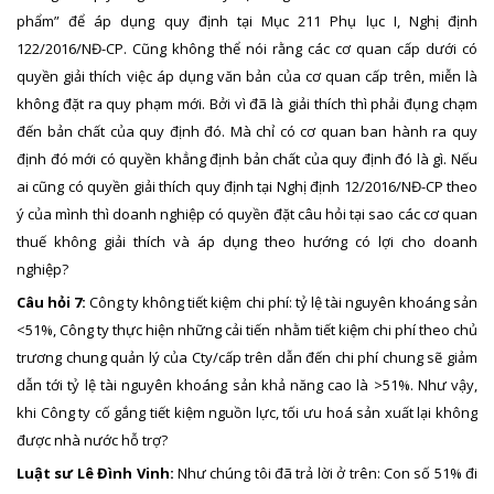
phẩm” để áp dụng quy định tại Mục 211 Phụ lục I, Nghị định
122/2016/NĐ-CP. Cũng không thể nói rằng các cơ quan cấp dưới có
quyền giải thích việc áp dụng văn bản của cơ quan cấp trên, miễn là
không đặt ra quy phạm mới. Bởi vì đã là giải thích thì phải đụng chạm
đến bản chất của quy định đó. Mà chỉ có cơ quan ban hành ra quy
định đó mới có quyền khẳng định bản chất của quy định đó là gì. Nếu
ai cũng có quyền giải thích quy định tại Nghị định 12/2016/NĐ-CP theo
ý của mình thì doanh nghiệp có quyền đặt câu hỏi tại sao các cơ quan
thuế không giải thích và áp dụng theo hướng có lợi cho doanh
nghiệp?
Câu hỏi 7:
Công ty không tiết kiệm chi phí: tỷ lệ tài nguyên khoáng sản
<51%, Công ty thực hiện những cải tiến nhằm tiết kiệm chi phí theo chủ
trương chung quản lý của Cty/cấp trên dẫn đến chi phí chung sẽ giảm
dẫn tới tỷ lệ tài nguyên khoáng sản khả năng cao là >51%. Như vậy,
khi Công ty cố gắng tiết kiệm nguồn lực, tối ưu hoá sản xuất lại không
được nhà nước hỗ trợ?
Luật sư Lê Đình Vinh:
Như chúng tôi đã trả lời ở trên: Con số 51% đi