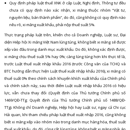
Quy định pháp luật thuế XNK ở cấp Luật, Nghị định, Thông tư đều
chưa có quy định nào xác nhận, xi măng thuộc nhóm “Vật tư,
nguyên liệu, bán thành phẩm”, do đó, cũng không có quy định nào
nêu rõ, xi măng xuất khẩu, phải nộp thuế suất 5%.
Thực trạng pháp luật trên, khiến cho cả Doanh nghiệp, Luật sư, Đại
diện Hiệp hội Xi măng Việt Nam lúng túng, không biết xi măng sẽ được
xếp vào đâu trong danh mục xuất khẩu. Do đó, không xác định được,
xi măng chịu thuế suất 5% hay 0%; càng lúng túng hơn khi thực tế là,
trước Luật thuế xuất nhập khẩu 2016 (trước Công văn của TCHQ và
BTC hướng dẫn thực hiện Luật thuế xuất nhập khẩu 2016), xi măng có
thuế suất 0% theo chính sách khuyến khích xuất khẩu của Chính phủ
và chính sách này, sau thời điểm Luật xuất nhập khẩu 2016 có hiệu
lực, vẫn chưa thay đổi (Quyết định của Thủ tướng Chính phủ số
1469/QĐ-TTg; Quyết định của Thủ tướng Chính phủ số 1488/QĐ-
TTg). Không chỉ Doanh nghiệp, Hiệp hội hay Luật sư, ngay cả Chi cục
Hải quan, khi tham chiếu pháp luật thuế xuất nhập 2016, cũng không
biết xi măng xếp vào nhóm nào trong danh mục hàng hóa, thuế suất
thuế xuất khẩu, do đó, cũng rất lúng túng, không biết xi măng phải áp