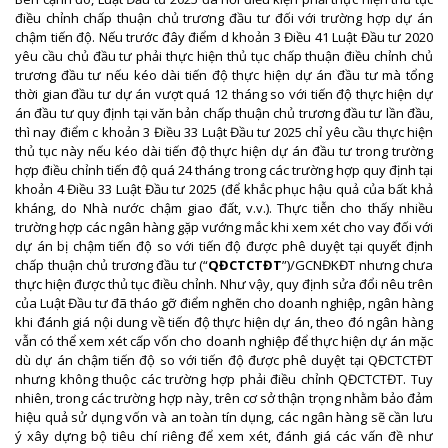
điều chỉnh chấp thuận chủ trương đầu tư đối với trường hợp dự án
chậm tiến độ. Nếu trước đây điểm d khoản 3 Điều 41 Luật Đầu tư 2020
yêu cầu chủ đầu tư phải thực hiện thủ tục chấp thuận điều chỉnh chủ
trương đầu tư nếu kéo dài tiến độ thực hiện dự án đầu tư mà tổng
thời gian đầu tư dự án vượt quá 12 tháng so với tiến độ thực hiện dự
án đầu tư quy định tại văn bản chấp thuận chủ trương đầu tư lần đầu,
thì nay điểm c khoản 3 Điều 33 Luật Đầu tư 2025 chỉ yêu cầu thực hiện
thủ tục này nếu kéo dài tiến độ thực hiện dự án đầu tư trong trường
hợp điều chỉnh tiến độ quá 24 tháng trong các trường hợp quy định tại
khoản 4 Điều 33 Luật Đầu tư 2025 (để khắc phục hậu quả của bất khả
kháng, do Nhà nước chậm giao đất, v.v.). Thực tiễn cho thấy nhiều
trường hợp các ngân hàng gặp vướng mắc khi xem xét cho vay đối với
dự án bị chậm tiến độ so với tiến độ được phê duyệt tại quyết định
chấp thuận chủ trương đầu tư (“
QĐCTCTĐT
”)/GCNĐKĐT nhưng chưa
thực hiện được thủ tục điều chỉnh. Như vậy, quy định sửa đổi nêu trên
của Luật Đầu tư đã tháo gỡ điểm nghẽn cho doanh nghiệp, ngân hàng
khi đánh giá nội dung về tiến độ thực hiện dự án, theo đó ngân hàng
vẫn có thể xem xét cấp vốn cho doanh nghiệp để thực hiện dự án mặc
dù dự án chậm tiến độ so với tiến độ được phê duyệt tại QĐCTCTĐT
nhưng không thuộc các trường hợp phải điều chỉnh QĐCTCTĐT. Tuy
nhiên, trong các trường hợp này, trên cơ sở thận trọng nhằm bảo đảm
hiệu quả sử dụng vốn và an toàn tín dụng, các ngân hàng sẽ cần lưu
ý xây dựng bộ tiêu chí riêng để xem xét, đánh giá các vấn đề như