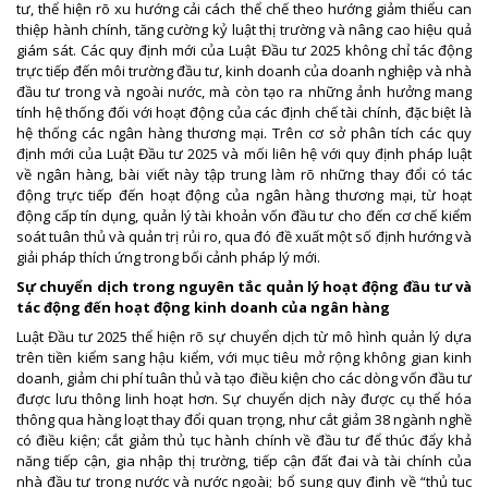
tư, thể hiện rõ xu hướng cải cách thể chế theo hướng giảm thiểu can
thiệp hành chính, tăng cường kỷ luật thị trường và nâng cao hiệu quả
giám sát. Các quy định mới của Luật Đầu tư 2025 không chỉ tác động
trực tiếp đến môi trường đầu tư, kinh doanh của doanh nghiệp và nhà
đầu tư trong và ngoài nước, mà còn tạo ra những ảnh hưởng mang
tính hệ thống đối với hoạt động của các định chế tài chính, đặc biệt là
hệ thống các ngân hàng thương mại. Trên cơ sở phân tích các quy
định mới của Luật Đầu tư 2025 và mối liên hệ với quy định pháp luật
về ngân hàng, bài viết này tập trung làm rõ những thay đổi có tác
động trực tiếp đến hoạt động của ngân hàng thương mại, từ hoạt
động cấp tín dụng, quản lý tài khoản vốn đầu tư cho đến cơ chế kiểm
soát tuân thủ và quản trị rủi ro, qua đó đề xuất một số định hướng và
giải pháp thích ứng trong bối cảnh pháp lý mới.
Sự chuyển dịch trong nguyên tắc quản lý hoạt động đầu tư và
tác động đến hoạt động kinh doanh của ngân hàng
Luật Đầu tư 2025 thể hiện rõ sự chuyển dịch từ mô hình quản lý dựa
trên tiền kiểm sang hậu kiểm, với mục tiêu mở rộng không gian kinh
doanh, giảm chi phí tuân thủ và tạo điều kiện cho các dòng vốn đầu tư
được lưu thông linh hoạt hơn. Sự chuyển dịch này được cụ thể hóa
thông qua hàng loạt thay đổi quan trọng, như cắt giảm 38 ngành nghề
có điều kiện; cắt giảm thủ tục hành chính về đầu tư để thúc đẩy khả
năng tiếp cận, gia nhập thị trường, tiếp cận đất đai và tài chính của
nhà đầu tư trong nước và nước ngoài; bổ sung quy định về “thủ tục