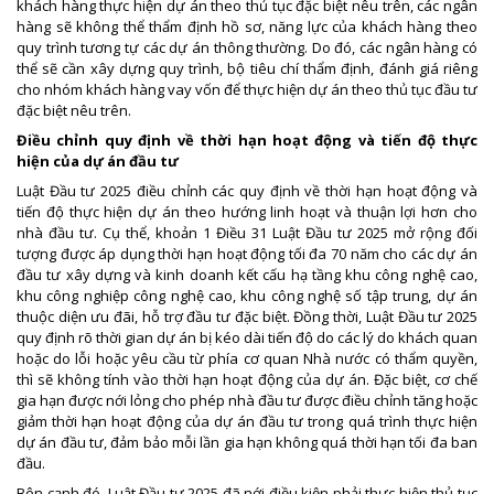
khách hàng thực hiện dự án theo thủ tục đặc biệt nêu trên, các ngân
hàng sẽ không thể thẩm định hồ sơ, năng lực của khách hàng theo
quy trình tương tự các dự án thông thường. Do đó, các ngân hàng có
thể sẽ cần xây dựng quy trình, bộ tiêu chí thẩm định, đánh giá riêng
cho nhóm khách hàng vay vốn để thực hiện dự án theo thủ tục đầu tư
đặc biệt nêu trên.
Điều chỉnh quy định về thời hạn hoạt động và tiến độ thực
hiện của dự án đầu tư
Luật Đầu tư 2025 điều chỉnh các quy định về thời hạn hoạt động và
tiến độ thực hiện dự án theo hướng linh hoạt và thuận lợi hơn cho
nhà đầu tư. Cụ thể, khoản 1 Điều 31 Luật Đầu tư 2025 mở rộng đối
tượng được áp dụng thời hạn hoạt động tối đa 70 năm cho các dự án
đầu tư xây dựng và kinh doanh kết cấu hạ tầng khu công nghệ cao,
khu công nghiệp công nghệ cao, khu công nghệ số tập trung, dự án
thuộc diện ưu đãi, hỗ trợ đầu tư đặc biệt. Đồng thời, Luật Đầu tư 2025
quy định rõ thời gian dự án bị kéo dài tiến độ do các lý do khách quan
hoặc do lỗi hoặc yêu cầu từ phía cơ quan Nhà nước có thẩm quyền,
thì sẽ không tính vào thời hạn hoạt động của dự án. Đặc biệt, cơ chế
gia hạn được nới lỏng cho phép nhà đầu tư được điều chỉnh tăng hoặc
giảm thời hạn hoạt động của dự án đầu tư trong quá trình thực hiện
dự án đầu tư, đảm bảo mỗi lần gia hạn không quá thời hạn tối đa ban
đầu.
Bên cạnh đó, Luật Đầu tư 2025 đã nới điều kiện phải thực hiện thủ tục