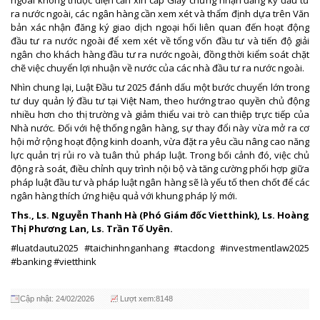
ra nước ngoài, các ngân hàng cần xem xét và thẩm định dựa trên Văn
bản xác nhận đăng ký giao dịch ngoại hối liên quan đến hoạt động
đầu tư ra nước ngoài để xem xét về tổng vốn đầu tư và tiến độ giải
ngân cho khách hàng đầu tư ra nước ngoài, đồng thời kiểm soát chặt
chẽ việc chuyển lợi nhuận về nước của các nhà đầu tư ra nước ngoài.
Nhìn chung lại, Luật Đầu tư 2025 đánh dấu một bước chuyển lớn trong
tư duy quản lý đầu tư tại Việt Nam, theo hướng trao quyền chủ động
nhiều hơn cho thị trường và giảm thiểu vai trò can thiệp trực tiếp của
Nhà nước. Đối với hệ thống ngân hàng, sự thay đổi này vừa mở ra cơ
hội mở rộng hoạt động kinh doanh, vừa đặt ra yêu cầu nâng cao năng
lực quản trị rủi ro và tuân thủ pháp luật. Trong bối cảnh đó, việc chủ
động rà soát, điều chỉnh quy trình nội bộ và tăng cường phối hợp giữa
pháp luật đầu tư và pháp luật ngân hàng sẽ là yếu tố then chốt để các
ngân hàng thích ứng hiệu quả với khung pháp lý mới.
Ths., Ls. Nguyễn Thanh Hà (Phó Giám đốc Vietthink), Ls. Hoàng
Thị Phương Lan, Ls. Trần Tố Uyên.
#luatdautu2025 #taichinhnganhang #tacdong #investmentlaw2025
#banking #vietthink
Cập nhật: 24/02/2026
Lượt xem:8148