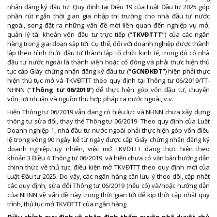
nhận đăng ký đầu tư. Quy định tại Điều 19 của Luật Đầu tư 2025 góp
phần rút ngắn thời gian gia nhập thị trường cho nhà đầu tư nước
ngoài, song đặt ra những vấn đề mới liên quan đến nghiệp vụ mở,
quản lý tài khoản vốn đầu tư trực tiếp (“
TKVĐTTT
”) của các ngân
hàng trong giai đoạn sắp tới. Cụ thể, đối với doanh nghiệp được thành
lập theo hình thức đầu tư thành lập tổ chức kinh tế, trong đó có nhà
đầu tư nước ngoài là thành viên hoặc cổ đông và phải thực hiện thủ
tục cấp Giấy chứng nhận đăng ký đầu tư (“
GCNĐKĐT
”) hiện phải thực
hiện thủ tục mở và TKVĐTTT theo quy định tại Thông tư 06/2019/TT-
NHNN (“
Thông tư 06/2019
”) để thực hiện góp vốn đầu tư, chuyển
vốn, lợi nhuận và nguồn thu hợp pháp ra nước ngoài, v.v.
Hiện Thông tư 06/2019 vẫn đang có hiệu lực và NHNN chưa xây dựng
thông tư sửa đổi, thay thế Thông tư 06/2019. Theo quy định của Luật
Doanh nghiệp 1, nhà đầu tư nước ngoài phải thực hiện góp vốn điều
lệ trong vòng 90 ngày kể từ ngày được cấp Giấy chứng nhận đăng ký
doanh nghiệp.Tuy nhiên, việc mở TKVĐTTT đang thực hiện theo
khoản 3 Điều 4 Thông tư 06/2019, và hiện chưa có văn bản hướng dẫn
chính thức về thủ tục, điều kiện mở TKVĐTTT theo quy định mới của
Luật Đầu tư 2025. Do vậy, các ngân hàng cần lưu ý theo dõi, cập nhật
các quy định, sửa đổi Thông tư 06/2019 (nếu có) và/hoặc hướng dẫn
của NHNN về vấn đề này trong thời gian tới để kịp thời cập nhật quy
trình, thủ tục mở TKVĐTTT của ngân hàng.
Điều chỉnh quy định về phân định thẩm quyền phê duyệt chủ