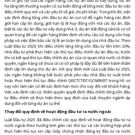
Xét từ góc độ của các ngân hàng, các dự án đầu tư xây dựng, dự án
hạ tầng lớn thường xuyên có sự biến động về tổng mức đầu tư do việc
điều chỉnh quy mô và các yếu tố về giá, chi phí khác. Trong khi đó, việc
xác định đúng tổng vốn đầu tư dự án (cơ sở để ngân hàng xác định
giới hạn cấp tín dụng, giới hạn tỷ lệ huy động vốn mà các dự án, đặc
biệt là các dự án đầu tư xây dựng nhà ở, dự án bất động sản) là cơ sở
quan trọng để các ngân hàng thẩm định về nhu cầu sử dụng vốn hợp
pháp và việc đảm bảo các tỷ lệ an toàn tín dụng của nhà đầu tư. Theo
Luật Đầu tư 2020, khi điều chỉnh tăng tổng vốn đầu tư lên trên 20%,
nhà đầu tư phải thực hiện các thủ tục điều chỉnh dự án đầu tư, trước
khi có kết quả thủ tục điều chỉnh dự án của cơ quan nhà nước có thẩm
quyền, ngân hàng sẽ chưa có cơ sở pháp lý đầy đủ để tiến hành thẩm
định cấp tín dụng cho dự án. Với quy định mới của Luật Đầu tư 2025,
các ngân hàng không bắt buộc phải yêu cầu nhà đầu tư xuất trình
hoặc thực hiện thủ tục điều chỉnh QĐCTCTĐT/GCNĐKĐT trong hồ sơ
vay vốn làm căn cứ để xác định hạn mức cho vay đối với khách hàng.
Việc xác định căn cứ, thẩm quyền quyết định điều chỉnh tổng vốn đầu
tư điều chỉnh sẽ thực hiện theo quy định của luật chuyên ngành áp
dụng đối với từng dự án cụ thể.
Thay đổi quy định về hoạt động đầu tư ra nước ngoài
Luật Đầu tư 2025 đã điều chỉnh các quy định về hoạt động đầu tư ra
nước ngoài theo hướng tinh giản các thủ tục và các trường hợp phải
thực hiện thủ tục xin cấp Giấy chứng nhận đăng ký đầu tư ra nước