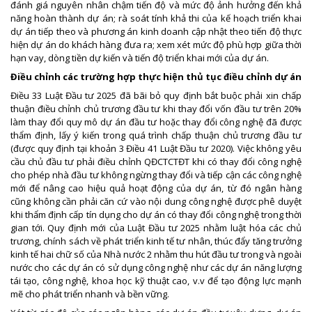
đánh giá nguyên nhân chậm tiến độ và mức độ ảnh hưởng đến khả
năng hoàn thành dự án; rà soát tính khả thi của kế hoạch triển khai
dự án tiếp theo và phương án kinh doanh cập nhật theo tiến độ thực
hiện dự án do khách hàng đưa ra; xem xét mức độ phù hợp giữa thời
hạn vay, dòng tiền dự kiến và tiến độ triển khai mới của dự án.
Điều chỉnh các trường hợp thực hiện thủ tục điều chỉnh dự án
Điều 33 Luật Đầu tư 2025 đã bãi bỏ quy định bắt buộc phải xin chấp
thuận điều chỉnh chủ trương đầu tư khi thay đổi vốn đầu tư trên 20%
làm thay đổi quy mô dự án đầu tư hoặc thay đổi công nghệ đã được
thẩm định, lấy ý kiến trong quá trình chấp thuận chủ trương đầu tư
(được quy định tại khoản 3 Điều 41 Luật Đầu tư 2020). Việc không yêu
cầu chủ đầu tư phải điều chỉnh QĐCTCTĐT khi có thay đổi công nghệ
cho phép nhà đầu tư không ngừng thay đổi và tiếp cận các công nghệ
mới để nâng cao hiệu quả hoạt động của dự án, từ đó ngân hàng
cũng không cần phải căn cứ vào nội dung công nghệ được phê duyệt
khi thẩm định cấp tín dụng cho dự án có thay đổi công nghệ trong thời
gian tới. Quy định mới của Luật Đầu tư 2025 nhằm luật hóa các chủ
trương, chính sách về phát triển kinh tế tư nhân, thúc đẩy tăng trưởng
kinh tế hai chữ số của Nhà nước 2 nhằm thu hút đầu tư trong và ngoài
nước cho các dự án có sử dụng công nghệ như các dự án năng lượng
tái tạo, công nghệ, khoa học kỹ thuật cao, v.v để tạo động lực mạnh
mẽ cho phát triển nhanh và bền vững.