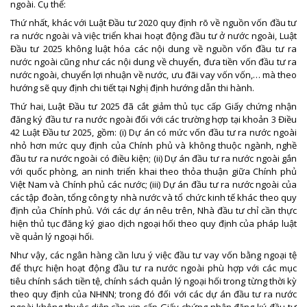
ngoài. Cụ thể:
Thứ nhất, khác với Luật Đầu tư 2020 quy định rõ về nguồn vốn đầu tư
ra nước ngoài và việc triển khai hoạt động đầu tư ở nước ngoài, Luật
Đầu tư 2025 không luật hóa các nội dung về nguồn vốn đầu tư ra
nước ngoài cũng như các nội dung về chuyển, đưa tiền vốn đầu tư ra
nước ngoài, chuyển lợi nhuận về nước, ưu đãi vay vốn vốn,… mà theo
hướng sẽ quy định chi tiết tại Nghị định hướng dẫn thi hành.
Thứ hai, Luật Đầu tư 2025 đã cắt giảm thủ tục cấp Giấy chứng nhận
đăng ký đầu tư ra nước ngoài đối với các trường hợp tại khoản 3 Điều
42 Luật Đầu tư 2025, gồm: (i) Dự án có mức vốn đầu tư ra nước ngoài
nhỏ hơn mức quy định của Chính phủ và không thuộc ngành, nghề
đầu tư ra nước ngoài có điều kiện; (ii) Dự án đầu tư ra nước ngoài gắn
với quốc phòng, an ninh triển khai theo thỏa thuận giữa Chính phủ
Việt Nam và Chính phủ các nước; (iii) Dự án đầu tư ra nước ngoài của
các tập đoàn, tổng công ty nhà nước và tổ chức kinh tế khác theo quy
định của Chính phủ. Với các dự án nêu trên, Nhà đầu tư chỉ cần thực
hiện thủ tục đăng ký giao dịch ngoại hối theo quy định của pháp luật
về quản lý ngoại hối.
Như vậy, các ngân hàng cần lưu ý việc đầu tư vay vốn bằng ngoại tệ
để thực hiện hoạt động đầu tư ra nước ngoài phù hợp với các mục
tiêu chính sách tiền tệ, chính sách quản lý ngoại hối trong từng thời kỳ
theo quy định của NHNN; trong đó đối với các dự án đầu tư ra nước
ngoài không thuộc diện cần xin cấp Giấy chứng nhận đăng ký đầu tư