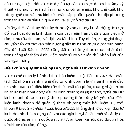
đầu tư đặc biệt” đối với các dự án tại các khu vực đã có hạ tầng kỹ
thuật và pháp lý hoàn chỉnh như khu công nghiệp, khu chế xuất, khu
công nghệ cao và khu kinh tế; phân cấp, phân quyền cho địa phương
trong thủ tục về đầu tư; quy định về Quỹ hỗ trợ đầu tư, …
Về tổng thể, các thay đổi này được kỳ vọng mang lại tác động tích cực
đối với hoạt động kinh doanh của các ngân hàng thông qua việc mở
rộng nhu cầu tín dụng và dịch vụ tài chính. Tuy nhiên, trong giai đoạn
chuyển tiếp khi các văn bản hướng dẫn thi hành chưa được ban hành
đầy đủ, Luật Đầu tư 2025 cũng đặt ra những thách thức nhất định
trong công tác thẩm định, kiểm soát rủi ro và tuân thủ pháp luật của
các ngân hàng.
Điều chỉnh quy định về ngành, nghề đầu tư kinh doanh
Với cơ chế quản lý hành chính “hậu kiểm”, Luật Đầu tư 2025 đã phân
tách 02 nhóm ngành, nghề đầu tư kinh doanh là (i) ngành, nghề đầu
tư kinh doanh có điều kiện cần thiết phải cấp phép, chứng nhận trước
khi thực hiện hoạt động đầu tư kinh doanh; và (ii) ngành, nghề đầu tư
kinh doanh được quản lý theo phương thức công bố yêu cầu, điều
kiện kinh doanh để quản lý theo phương thức hậu kiểm. Cụ thể,
khoản 9 Điều 3 và Điều 7 Luật Đầu tư 2025 khẳng định điều kiện đầu tư
kinh doanh chỉ áp dụng đối với các ngành nghề cần thiết vì các lý do
quốc phòng, an ninh quốc gia, trật tự, an toàn xã hội, đạo đức xã hội,
sức khoẻ của cộng đồng.