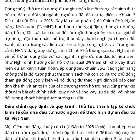
được hưởng ưu đãi đầu tư phù hợp với từng thời kỳ.
Đáng chú ý, “hỗ trợ tín dụng” được ghi nhận là một trong các hình thức
hỗ trợ đầu tư đối với ngành, nghề ưu đãi đầu tư tại điểm c Khoản 3
Điều 14 Luật Đầu tư 2025. Đây là cơ sở pháp lý để Chính Phủ, Ngân
hàng Nhà nước (“NHNN”) ban hành các Nghị định, thông tư hướng
dẫn, hỗ trợ lãi suất làm cơ sở để các ngân hàng triển khai các gói hỗ
trợ riêng, đặc thù nhằm hỗ trợ, thúc đẩy doanh nghiệp chuyển đổi
xanh, đầu tư trong các lĩnh vực khoa học, công nghệ, v.v. Trong bối
cảnh NHNN đang xây dựng, trình Chính Phủ thông qua các Nghị định
về hỗ trợ tín dụng đối với các ngành, nghề ưu đãi đầu tư nêu trên,
như Nghị định hướng dẫn hỗ trợ lãi suất 2%/năm khi cho vay thực
hiện dự án xanh, tuần hoàn, áp dụng tiêu chuẩn ESG, các ngân hàng
không chỉ là đối tượng thực thi chính sách mà còn có vai trò chủ động
tham gia đóng góp ý kiến về nội dung dự thảo Nghị định để bảo đảm
tính khả thi và an toàn của các chương trình hỗ trợ này, cũng như kịp
thời nắm bắt các chính sách, quy định về cho vay ưu đãi đối với nhóm
đối tượng khách hàng được hưởng ưu đãi.
Điều chỉnh quy định về quy trình, thủ tục thành lập tổ chức
kinh tế của nhà đầu tư nước ngoài để thực hiện dự án đầu tư
tại Việt Nam
Một điểm mới đáng chú ý của Luật Đầu tư 2025 là việc cho phép nhà
đầu tư nước ngoài được thành lập tổ chức kinh tế để thực hiện dự án
đầu tư trước khi thực hiện thủ tục cấp hoặc điều chỉnh Giấy chứng