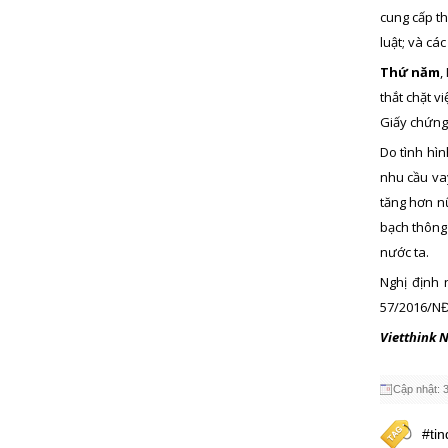
cung cấp th
luật; và cá
Thứ năm
,
thắt chặt v
Giấy chứng 
Do tình hì
nhu cầu vay
tăng hơn nữ
bạch thông 
nước ta.
Nghị định 
57/2016/NĐ-
Vietthink 
Cập nhật: 
#ti