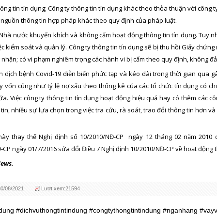
ông tin tín dụng; Công ty thông tin tín dụng khác theo thỏa thuận với công
c nguồn thông tin hợp pháp khác theo quy định của pháp luật.
 Nhà nước khuyến khích và không cấm hoạt động thông tin tín dụng. Tuy 
iệc kiểm soát và quản lý. Công ty thông tin tín dụng sẽ bị thu hồi Giấy chứn
nhận; có vi phạm nghiêm trọng các hành vi bị cấm theo quy định, không đảm
nh dịch bệnh Covid-19 diễn biến phức tạp và kéo dài trong thời gian qua 
 vốn cũng như tỷ lệ nợ xấu theo thống kê của các tổ chức tín dụng có chi
a. Việc công ty thông tin tín dụng hoạt động hiệu quả hay có thêm các cô
tin, nhiều sự lựa chọn trong việc tra cứu, rà soát, trao đổi thông tin hơn 
này thay thế Nghị định số 10/2010/NĐ-CP ngày 12 tháng 02 năm 2010 c
CP ngày 01/7/2016 sửa đổi Điều 7 Nghị định 10/2010/NĐ-CP về hoạt động th
News.
30/08/2021
Lượt xem:21594
ndung #dichvuthongtintindung #congtythongtintindung #nganhang #vayv