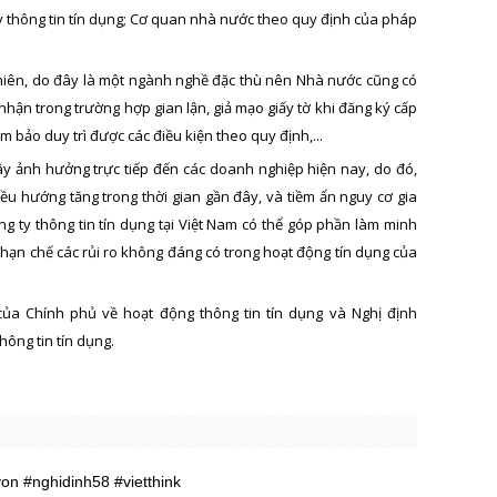
 ty thông tin tín dụng; Cơ quan nhà nước theo quy định của pháp
nhiên, do đây là một ngành nghề đặc thù nên Nhà nước cũng có
g nhận trong trường hợp gian lận, giả mạo giấy tờ khi đăng ký cấp
 bảo duy trì được các điều kiện theo quy định,...
gây ảnh hưởng trực tiếp đến các doanh nghiệp hiện nay, do đó,
ều hướng tăng trong thời gian gần đây, và tiềm ẩn nguy cơ gia
ng ty thông tin tín dụng tại Việt Nam có thể góp phần làm minh
và hạn chế các rủi ro không đáng có trong hoạt động tín dụng của
ủa Chính phủ về hoạt động thông tin tín dụng và Nghị định
ông tin tín dụng.
on #nghidinh58 #vietthink