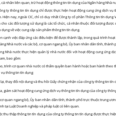
, cá nhân liên quan, trừ hoạt động thông tin tín dụng của Ngân hàng Nhà n
công ty thông tin tín dụng chỉ được thực hiện hoạt động cung ứng dịch v
 Hiện nay, ngoài CIC, chỉ có duy nhất Công ty cổ phần Thông tin tín dụng V
m cho các đối tượng sử dụng là các tổ chức, cá nhân thuộc đối tượng được 
ín dụng về việc cung cấp sản phẩm thông tin tín dụng.
ên cạnh việc đáp ứng các điều kiện để được thành lập, trong quá trình hoạt 
àng Nhà nước và các bộ, cơ quan ngang bộ, Ủy ban nhân dân tỉnh, thành ph
g Nhà nước thực hiện quản lý nhà nước đối với hoạt động cung ứng dịch
Nam, bao gồm:
ảo, trình cơ quan nhà nước có thẩm quyền ban hành hoặc ban hành theo t
 vụ thông tin tín dụng;
 lại, thay đổi nội dung và thu hồi Giấy chứng nhận của công ty thông tin tín 
a, giám sát hoạt động cung ứng dịch vụ thông tin tín dụng của công ty thông 
cơ quan ngang bộ, Ủy ban nhân dân tỉnh, thành phố trực thuộc trung ương 
nh tại Luật Doanh nghiệp và pháp luật có liên quan.
iệc thu thập thông tin tín dụng của công ty thông tin tín dụng được thực h