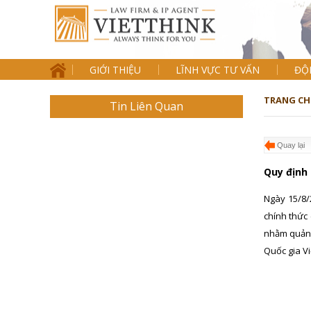
GIỚI THIỆU
LĨNH VỰC TƯ VẤN
ĐỘ
TRANG CH
Tin Liên Quan
Quay lại
Quy định
Ngày 15/8/
chính thức 
nhằm quản 
Quốc gia V