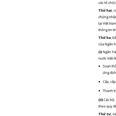
các tổ chức
Thứ hai
, 
chứng nhận.
tại Việt Na
thông tin t
Thứ ba
, b
của Ngân h
(i)
Ngân hàn
nước Việt 
Soạn th
ứng dịch
Cấp, cấp
Thanh tr
(ii)
Các bộ, 
theo quy đị
Thứ tư
, v