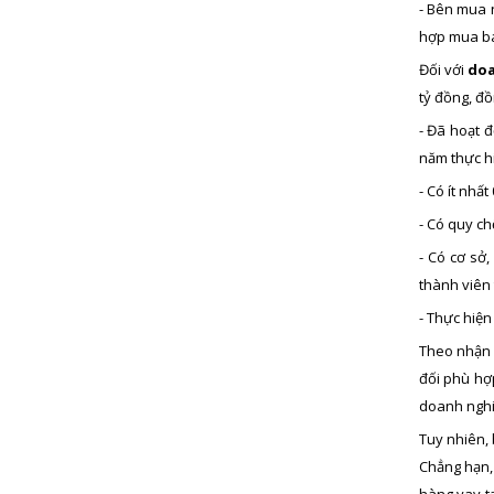
- Bên mua 
hợp mua bá
Đối với
doa
tỷ đồng, đồ
- Đã hoạt 
năm thực hi
- Có ít nhấ
- Có quy ch
- Có cơ sở
thành viên 
- Thực hiện
Theo nhận 
đối phù hợ
doanh nghi
Tuy nhiên,
Chẳng hạn,
hàng vay t