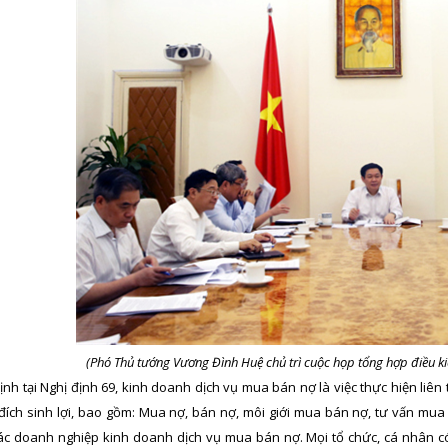
(Phó Thủ tướng Vương Đình Huệ chủ trì cuộc họp tổng hợp điều k
nh tại Nghị định 69, kinh doanh dịch vụ mua bán nợ là việc thực hiện liê
ích sinh lợi, bao gồm: Mua nợ, bán nợ, môi giới mua bán nợ, tư vấn mua 
ác doanh nghiệp kinh doanh dịch vụ mua bán nợ. Mọi tổ chức, cá nhân c