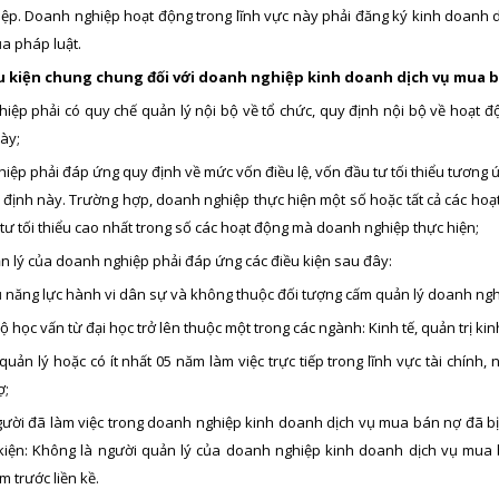
ệp. Doanh nghiệp hoạt động trong lĩnh vực này phải đăng ký kinh doanh d
ủa pháp luật.
ều kiện chung chung đối với doanh nghiệp kinh doanh dịch vụ mua 
hiệp phải có quy chế quản lý nội bộ về tổ chức, quy định nội bộ về hoạt
ày;
iệp phải đáp ứng quy định về mức vốn điều lệ, vốn đầu tư tối thiểu tương ứ
 định này. Trường hợp, doanh nghiệp thực hiện một số hoặc tất cả các hoạt 
 tư tối thiểu cao nhất trong số các hoạt động mà doanh nghiệp thực hiện;
n lý của doanh nghiệp phải đáp ứng các điều kiện sau đây:
ủ năng lực hành vi dân sự và không thuộc đối tượng cấm quản lý doanh ngh
độ học vấn từ đại học trở lên thuộc một trong các ngành: Kinh tế, quản trị
quản lý hoặc có ít nhất 05 năm làm việc trực tiếp trong lĩnh vực tài chính,
ợ;
ười đã làm việc trong doanh nghiệp kinh doanh dịch vụ mua bán nợ đã b
kiện: Không là người quản lý của doanh nghiệp kinh doanh dịch vụ mua
m trước liền kề.