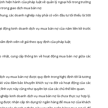
ịnh hiện hành của pháp luật về quản lý ngoại hối trong trường
 trong giao dịch mua bán nợ.
 chung, các doanh nghiệp này phải có vốn đầu tư tối thiểu là 500
ạt động kinh doanh dịch vụ mua bán nợ của năm liền kề trước
thẩm định viên về giá theo quy định của pháp luật;
cập nhật, cung cấp thông tin về hoạt động mua bán nợ giữa các
dịch vụ mua bán nợ được quy định trong Nghị định 69 là tương
 Nó vừa đảm bảo khuyến khích sự ra đời và hoạt động của các
ĩnh vực này cũng như quyền lợi của các chủ thể liên quan.
nghiệp kinh doanh dịch vụ mua bán nợ là chưa thực sự hợp lý.
ông được nhận cấp tín dụng từ ngân hàng để mua nợ của khách
ả năng các doanh nghiệp này vay tiền ngân hàng mua nợ cũ để