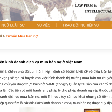
I NGŨ LUẬT SƯ
VỤ VIỆC
TRAO ĐỔI NGHIỆP VỤ
Ủ >
Tư vấn Mua bán nợ
iện kinh doanh dịch vụ mua bán nợ ở Việt Nam
2016, Chính phủ đã ban hành Nghị định số 69/2016/NĐ-CP về điều kiện kin
ỳ vọng sẽ tạo cú huých cho việc hình thành thị trường mua bán nợ chuyên
ụng chủ yếu được thực hiện bởi VAMC (Công ty Quản lý tài sản của các tổ 
là lần đầu tiên có một hành lang pháp lý cho phép doanh nghiệp thuộc cá
oanh dịch vụ mua bán nợ, một lĩnh vực tuy còn sơ khai nhưng rất tiềm nă
ệp quan tâm là các điều kiện kinh doanh dịch vụ mua bán nợ được quy định