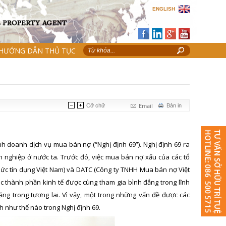
ENGLISH
HƯỚNG DẪN THỦ TỤC
Email
Cỡ chữ
Bản in
h doanh dịch vụ mua bán nợ (“Nghị định 69”). Nghị định 69 ra
 nghiệp ở nước ta. Trước đó, việc mua bán nợ xấu của các tổ
chức tín dụng Việt Nam) và DATC (Công ty TNHH Mua bán nợ Việt
c thành phần kinh tế được cùng tham gia bình đẳng trong lĩnh
ng trong tương lai. Vì vậy, một trong những vấn đề được các
 như thế nào trong Nghị định 69.