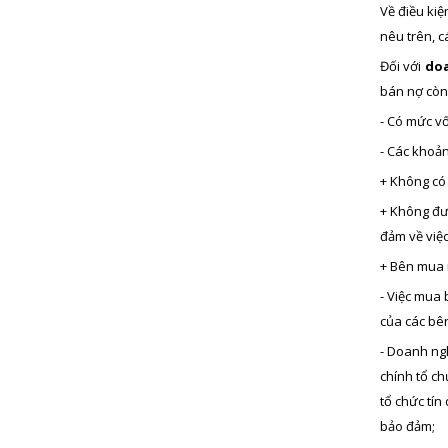
Về điều kiệ
nêu trên, c
Đối với
doa
bán nợ còn
- Có mức vốn
- Các khoả
+ Không có
+ Không đư
đảm về việc
+ Bên mua 
- Việc mua
của các bê
- Doanh ng
chính tổ c
tổ chức tí
bảo đảm;