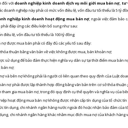
n đối với
doanh nghiệp kinh doanh dịch vụ môi giới mua bán nợ, tư
ác doanh nghiệp này phải có mức vốn điều lệ, vốn đầu tư tối thiểu là 5 tỷ đồn
nh nghiệp kinh doanh hoạt động mua bán nợ
, ngoài việc đảm bảo 
 phải đáp ứng các điều kiện bổ sung như sau:
 điều lệ, vốn đầu tư tối thiểu là 100 tỷ đồng;
n nợ được mua bán phải có đầy đủ các yếu tố sau đây:
 thỏa thuận bằng văn bản về việc không được mua, bán khoản nợ;
ợc sử dụng để bảo đảm thực hiện nghĩa vụ dân sự tại thời điểm mua bán n
 bán nợ;
nợ và bên nợ không phải là người có liên quan theo quy định của Luật doa
 bán nợ phải được lập thành hợp đồng bằng văn bản trên cơ sở thỏa thuận 
n tham gia mua bán nợ, trong đó quy định cụ thể quyền và nghĩa vụ của b
hiệp hoạt động mua bán nợ không được nhận cấp tín dụng của tổ chức tín
hức tín dụng, chi nhánh ngân hàng nước ngoài đó hoặc nhận bảo đảm của tổ
n dụng, chi nhánh ngân hàng khác nhằm mục đích mua nợ của khách hàng va