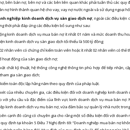
nợ, bên bán nợ, bên nợ và các bên liên quan khác phải tuân thủ các quy đ
n nợ hình thành quan hệ cho vay, vay nợ nước ngoài và sử dụng ngoại hối
nh nghiệp kinh doanh dịch vụ sàn giao dịch nợ
, ngoài các điều kiện
ng thời phải đáp ứng các điều kiện bổ sung như sau:
động kinh doanh dịch vụ mua bán nợ ít nhất 01 năm và mức doanh thu ho
ện kinh doanh dịch vụ sàn giao dịch tối thiểu là 500 tỷ đồng;
t 02 nhân viên có chứng chỉ kiểm toán viên hoặc ít nhất 02 nhân viên có thẻ 
ế hoạt động của sàn giao dịch nợ;
, vật chất kỹ thuật, hệ thống công nghệ thông tin phù hợp để tiếp nhận, 
tham gia sàn giao dịch;
 kiểm toán độc lập hằng năm theo quy định của pháp luật.
xét của nhiều chuyên gia, các điều kiện đối với doanh nghiệp kinh doanh 
p với yêu cầu và đặc điểm của lĩnh vực kinh doanh dịch vụ mua bán nợ.
ệp kinh doanh dịch vụ mu bán nợ, vừa đảm bảo sự quản lý nhà nước trong l
 bên cạnh đó cũng có chuyên gia cho rằng một số điều kiện đối với doanh 
 quy định tại khoản 5 Điều 7 Nghị định 69: “Doanh nghiệp mua bán nợ kh
ại chính ngân hàng đó”. Mục đích của quy định này là để phòng ngừa kh