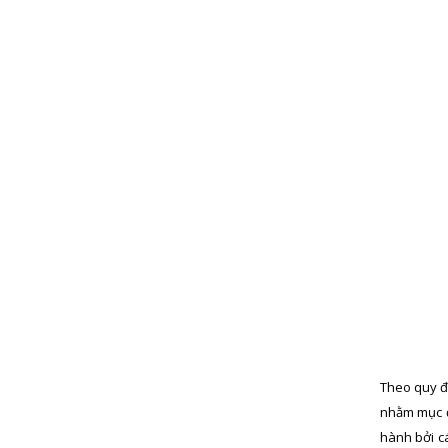
Theo quy đị
nhằm mục đ
hành bởi c