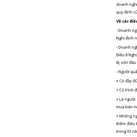
doanh nghi
quy định c
Về các đi
- Doanh ng
Nghị định n
- Doanh ngh
Điều 8 Nghị
lệ, vốn đầu
- Người quả
+ Có đầy đ
+ Có trình 
+ Là người 
mua bán n
+ Những ng
thêm điều 
trong 03 nă