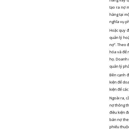
tạo ra nợ 
hàng tại mộ
nghĩa vụ p
Hoặc quy đị
quản lý hoặ
nợ”. Theo đ
hóa và để n
họ. Doanh n
quản lý ph
Bên cạnh đ
kiện để doa
kiện để các
Ngoài ra, c
nợ thông th
điều kiện đ
bán nợ theo
phiếu thuộc