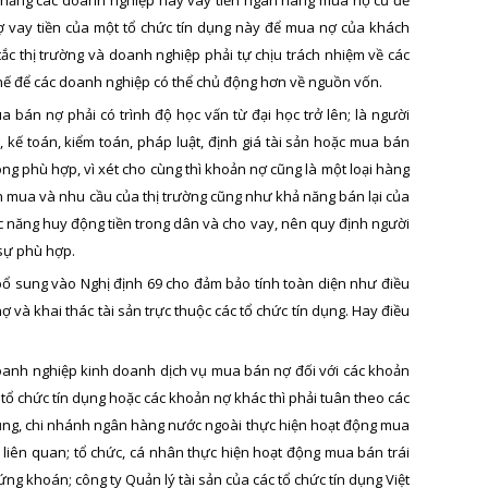
ợ vay tiền của một tổ chức tín dụng này để mua nợ của khách
tắc thị trường và doanh nghiệp phải tự chịu trách nhiệm về các
chế để các doanh nghiệp có thể chủ động hơn về nguồn vốn.
 bán nợ phải có trình độ học vấn từ đại học trở lên; là người
, kế toán, kiểm toán, pháp luật, định giá tài sản hoặc mua bán
ng phù hợp, vì xét cho cùng thì khoản nợ cũng là một loại hàng
n mua và nhu cầu của thị trường cũng như khả năng bán lại của
c năng huy động tiền trong dân và cho vay, nên quy định người
sự phù hợp.
bổ sung vào Nghị định 69 cho đảm bảo tính toàn diện như điều
và khai thác tài sản trực thuộc các tổ chức tín dụng. Hay điều
c doanh nghiệp kinh doanh dịch vụ mua bán nợ đối với các khoản
tổ chức tín dụng hoặc các khoản nợ khác thì phải tuân theo các
 dụng, chi nhánh ngân hàng nước ngoài thực hiện hoạt động mua
 liên quan; tổ chức, cá nhân thực hiện hoạt động mua bán trái
g khoán; công ty Quản lý tài sản của các tổ chức tín dụng Việt