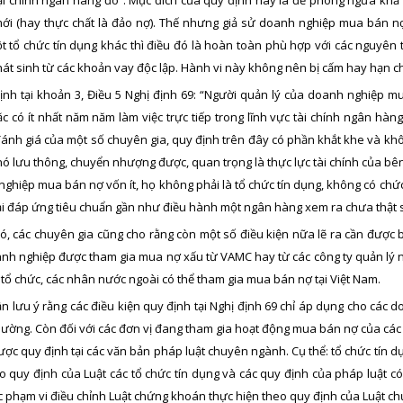
mới (hay thực chất là đảo nợ). Thế nhưng giả sử doanh nghiệp mua bán n
t tổ chức tín dụng khác thì điều đó là hoàn toàn phù hợp với các nguyên 
hát sinh từ các khoản vay độc lập. Hành vi này không nên bị cấm hay hạn 
nh tại khoản 3, Điều 5 Nghị định 69: “Người quản lý của doanh nghiệp mua
c có ít nhất năm năm làm việc trực tiếp trong lĩnh vực tài chính ngân hàng
ánh giá của một số chuyên gia, quy định trên đây có phần khắt khe và khô
ó lưu thông, chuyển nhượng được, quan trọng là thực lực tài chính của bê
ghiệp mua bán nợ vốn ít, họ không phải là tổ chức tín dụng, không có chứ
ải đáp ứng tiêu chuẩn gần như điều hành một ngân hàng xem ra chưa thật 
ó, các chuyên gia cũng cho rằng còn một số điều kiện nữa lẽ ra cần được 
nh nghiệp được tham gia mua nợ xấu từ VAMC hay từ các công ty quản lý nợ 
 tổ chức, các nhân nước ngoài có thể tham gia mua bán nợ tại Việt Nam.
ần lưu ý rằng các điều kiện quy định tại Nghị định 69 chỉ áp dụng cho cá
ường. Còn đối với các đơn vị đang tham gia hoạt động mua bán nợ của các 
ược quy định tại các văn bản pháp luật chuyên ngành. Cụ thể: tổ chức tín
 quy định của Luật các tổ chức tín dụng và các quy định của pháp luật có
 phạm vi điều chỉnh Luật chứng khoán thực hiện theo quy định của Luật chứn