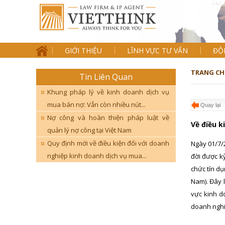
GIỚI THIỆU
LĨNH VỰC TƯ VẤN
ĐỘ
TRANG CH
Tin Liên Quan
Khung pháp lý về kinh doanh dịch vụ
mua bán nợ: Vẫn còn nhiều nút...
Quay lại
Nợ công và hoàn thiện pháp luật về
Về điều k
quản lý nợ công tại Việt Nam
Quy định mới về điều kiện đối với doanh
Ngày 01/7/
nghiệp kinh doanh dịch vụ mua...
đời được k
chức tín d
Nam). Đây 
vực kinh d
doanh nghi