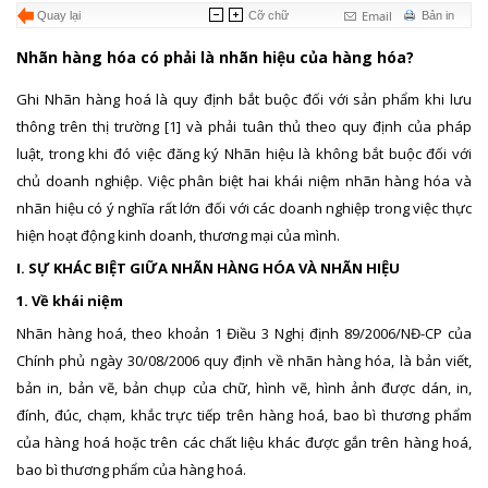
Email
Quay lại
Cỡ chữ
Bản in
Nhãn hàng hóa có phải là nhãn hiệu của hàng hóa?
Ghi Nhãn hàng hoá là quy định bắt buộc đối với sản phẩm khi lưu
thông trên thị trường [1] và phải tuân thủ theo quy định của pháp
luật, trong khi đó việc đăng ký Nhãn hiệu là không bắt buộc đối với
chủ doanh nghiệp. Việc phân biệt hai khái niệm nhãn hàng hóa và
nhãn hiệu có ý nghĩa rất lớn đối với các doanh nghiệp trong việc thực
hiện hoạt động kinh doanh, thương mại của mình.
I. SỰ KHÁC BIỆT GIỮA NHÃN HÀNG HÓA VÀ NHÃN HIỆU
1. Về khái niệm
Nhãn hàng hoá, theo khoản 1 Điều 3 Nghị định 89/2006/NĐ-CP của
Chính phủ ngày 30/08/2006 quy định về nhãn hàng hóa, là bản viết,
bản in, bản vẽ, bản chụp của chữ, hình vẽ, hình ảnh được dán, in,
đính, đúc, chạm, khắc trực tiếp trên hàng hoá, bao bì thương phẩm
của hàng hoá hoặc trên các chất liệu khác được gắn trên hàng hoá,
bao bì thương phẩm của hàng hoá.