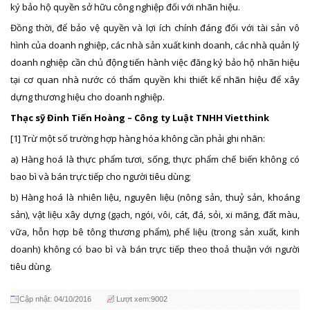
ký bảo hộ quyền sở hữu công nghiệp đối với nhãn hiệu.
Đồng thời, để bảo vệ quyền và lợi ích chính đáng đối với tài sản vô
hình của doanh nghiệp, các nhà sản xuất kinh doanh, các nhà quản lý
doanh nghiệp cần chủ động tiến hành việc đăng ký bảo hộ nhãn hiệu
tại cơ quan nhà nước có thẩm quyền khi thiết kế nhãn hiệu để xây
dựng thương hiệu cho doanh nghiệp.
Thạc sỹ Đinh Tiến Hoàng – Công ty Luật TNHH Vietthink
[1] Trừ một số trường hợp hàng hóa không cần phải ghi nhãn:
a) Hàng hoá là thực phẩm tươi, sống, thực phẩm chế biến không có
bao bì và bán trực tiếp cho người tiêu dùng;
b) Hàng hoá là nhiên liệu, nguyên liệu (nông sản, thuỷ sản, khoáng
sản), vật liệu xây dựng (gạch, ngói, vôi, cát, đá, sỏi, xi măng, đất màu,
vữa, hỗn hợp bê tông thương phẩm), phế liệu (trong sản xuất, kinh
doanh) không có bao bì và bán trực tiếp theo thoả thuận với người
tiêu dùng.
Cập nhật: 04/10/2016
Lượt xem:9002